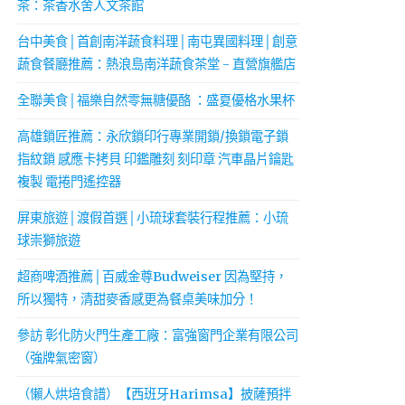
茶：茶香水舍人文茶館
台中美食│首創南洋蔬食料理│南屯異國料理│創意
蔬食餐廳推薦：熱浪島南洋蔬食茶堂 - 直營旗艦店
全聯美食│福樂自然零無糖優酪 ：盛夏優格水果杯
高雄鎖匠推薦：永欣鎖印行專業開鎖/換鎖電子鎖
指紋鎖 感應卡拷貝 印鑑雕刻 刻印章 汽車晶片鑰匙
複製 電捲門遙控器
屏東旅遊│渡假首選│小琉球套裝行程推薦：小琉
球崇獅旅遊
超商啤酒推薦│百威金尊Budweiser 因為堅持，
所以獨特，清甜麥香感更為餐桌美味加分！
參訪 彰化防火門生產工廠：富強窗門企業有限公司
（強牌氣密窗）
（懶人烘培食譜）【西班牙Harimsa】披薩預拌