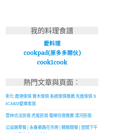
我的料理食譜
愛料理
cookpad(原多多開伙)
cook1cook
熱門文章與頁面︰
彰化 鹿港傢俱 實木傢俱 系統傢俱推薦 先進傢俱 X
iCAKU愛庫家居
雲林合法民宿 虎尾民宿 電梯住宿推薦 澐河民宿
公益路聚餐│永春東路花市旁│精緻簡餐│悠閒下午