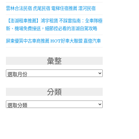
雲林合法民宿 虎尾民宿 電梯住宿推薦 澐河民宿
【澎湖租車推薦】鴻宇租賃 不踩雷指南：全車隊極
新、機場免費接送，細節控必看的澎湖自駕攻略
屏東優質中古車商推薦 HOT好車大聯盟 嘉億汽車
彙整
彙
整
分類
分
類