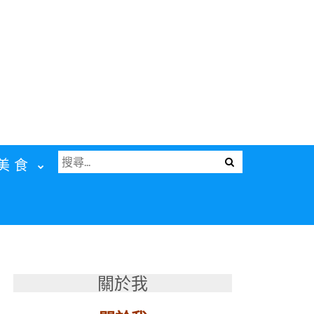
搜
Menu
美食
尋
關
鍵
字:
關於我