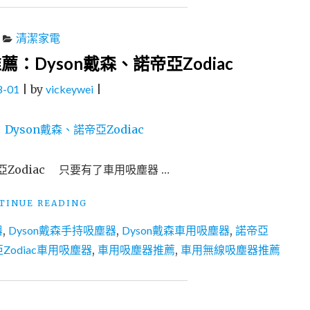
清潔家電
：Dyson戴森、諾帝亞Zodiac
8-01
|
by
vickeywei
|
亞Zodiac 只要有了車用吸塵器 …
"2019
TINUE READING
熱
器
,
Dyson戴森手持吸塵器
,
Dyson戴森車用吸塵器
,
諾帝亞
門
車
Zodiac車用吸塵器
,
車用吸塵器推薦
,
車用無線吸塵器推薦
用
吸
塵
器