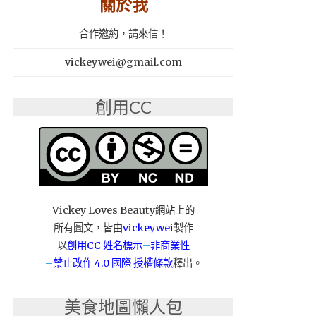
關於我
合作邀約，請來信！
vickeywei@gmail.com
創用CC
Vickey Loves Beauty網站上的
所有圖文，皆由
vickeywei
製作
以
創用CC 姓名標示
–
非商業性
–
禁止改作
4.0 國際 授權條款
釋出。
美食地圖懶人包