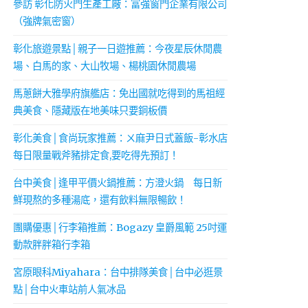
參訪 彰化防火門生產工廠：富強窗門企業有限公司
（強牌氣密窗）
彰化旅遊景點│親子一日遊推薦：今夜星辰休閒農
場、白馬的家、大山牧場、楊桃園休閒農場
馬蔥餅大雅學府旗艦店：免出國就吃得到的馬祖經
典美食、隱藏版在地美味只要銅板價
彰化美食│食尚玩家推薦：ㄨ麻尹日式蓋飯-彰水店
每日限量戰斧豬排定食,要吃得先預訂！
台中美食│逢甲平價火鍋推薦：方澄火鍋 每日新
鮮現熬的多種湯底，還有飲料無限暢飲！
團購優惠│行李箱推薦：Bogazy 皇爵風範 25吋運
動款胖胖箱行李箱
宮原眼科Miyahara：台中排隊美食│台中必逛景
點│台中火車站前人氣冰品