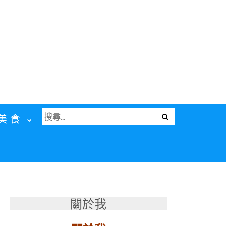
搜
Menu
美食
尋
關
鍵
字:
關於我