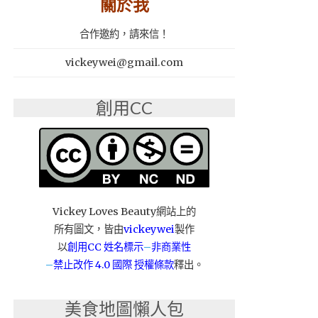
關於我
合作邀約，請來信！
vickeywei@gmail.com
創用CC
Vickey Loves Beauty網站上的
所有圖文，皆由
vickeywei
製作
以
創用CC 姓名標示
–
非商業性
–
禁止改作
4.0 國際 授權條款
釋出。
美食地圖懶人包