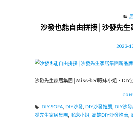
沙發也能自由拼接│沙發先生家
2023-1
沙發先生家居集團│Miss-bed眠床小姐・DIY
CON
DIY-SOFA
,
DIY沙發
,
DIY沙發推薦
,
DIY沙
發先生家居集團
,
眠床小姐
,
高雄DIY沙發推薦
,