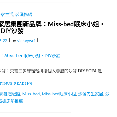
居家生活
,
裝潢修繕
居集團新品牌：Miss-bed眠床小姐・
DIY沙發
2-22
|
by
vickeywei
|
沙發：只需三步驟輕鬆拼接個人專屬的沙發 DIY-SOFA 是 …
"沙
TINUE READING
發
發高雄體驗館
,
Miss-bed
,
Miss-bed眠床小姐
,
沙發先生家居
,
沙
也
能
高雄床墊推薦
自
由
拼