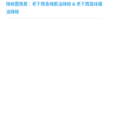
辣椒醬推薦：老干媽香辣脆油辣椒 & 老干媽風味雞
油辣椒