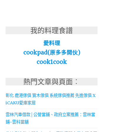
我的料理食譜
愛料理
cookpad(原多多開伙)
cook1cook
熱門文章與頁面︰
彰化 鹿港傢俱 實木傢俱 系統傢俱推薦 先進傢俱 X
iCAKU愛庫家居
雲林汽車借款│公營當鋪、政府立案推薦：雲林當
鋪-雲科當舖