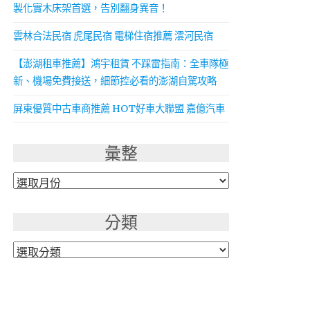
製化實木床架首選，告別翻身異音！
雲林合法民宿 虎尾民宿 電梯住宿推薦 澐河民宿
【澎湖租車推薦】鴻宇租賃 不踩雷指南：全車隊極
新、機場免費接送，細節控必看的澎湖自駕攻略
屏東優質中古車商推薦 HOT好車大聯盟 嘉億汽車
彙整
彙
整
分類
分
類