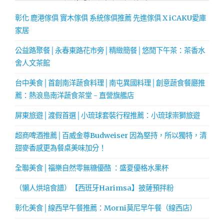
彰化 鹿港傢俱 實木傢俱 系統傢俱推薦 先進傢俱 X iCAKU愛庫
家居
公益路聚餐│永春東路花市旁│精緻簡餐│悠閒下午茶：茶香水
舍人文茶館
台中美食│首創南洋蔬食料理│南屯異國料理│創意蔬食餐廳推
薦：熱浪島南洋蔬食茶堂 - 直營旗艦店
屏東旅遊│渡假首選│小琉球套裝行程推薦：小琉球崇獅旅遊
超商啤酒推薦│百威金尊Budweiser 因為堅持，所以獨特，清
甜麥香感更為餐桌美味加分！
全聯美食│福樂自然零無糖優酪 ：盛夏優格水果杯
（懶人烘培食譜）【西班牙Harimsa】披薩預拌粉
彰化美食│線西早午餐推薦：Morni莫尼早午餐（線西店）