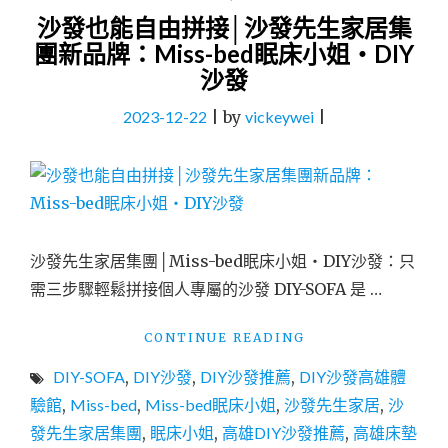
沙發也能自由拼接│沙發先生家居集
團新品牌：Miss-bed眠床小姐・DIY
沙發
2023-12-22
|
by
vickeywei
|
沙發先生家居集團│Miss-bed眠床小姐・DIY沙發：只
需三步驟輕鬆拼接個人專屬的沙發 DIY-SOFA 是 …
"沙
CONTINUE READING
發
DIY-SOFA
,
DIY沙發
,
DIY沙發推薦
,
DIY沙發高雄體
也
能
驗館
,
Miss-bed
,
Miss-bed眠床小姐
,
沙發先生家居
,
沙
自
發先生家居集團
,
眠床小姐
,
高雄DIY沙發推薦
,
高雄床墊
由