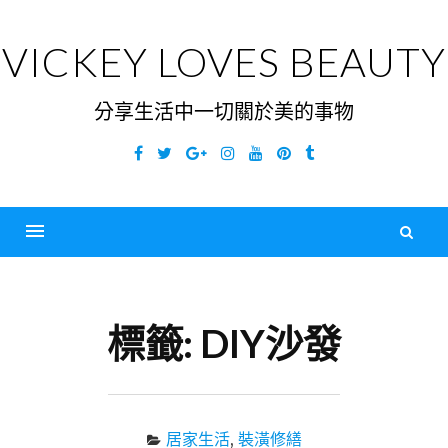
Skip
to
VICKEY LOVES BEAUTY
content
分享生活中一切關於美的事物
Facebook
Twitter
Google
Instagram
YouTube
Pinterest
Tumblr
Plus
搜
尋
Menu
關
鍵
標籤:
DIY沙發
字
居家生活
,
裝潢修繕