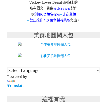
沙
Vickey Loves Beauty網站上的
發"
所有圖文，皆由
vickeywei
製作
以
創用CC 姓名標示
–
非商業性
–
禁止改作
4.0 國際 授權條款
釋出。
美食地圖懶人包
Powered by
Translate
這裡有我