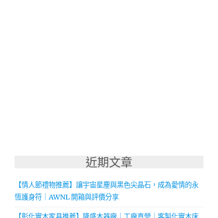
近期文章
【情人節禮物推薦】讓宇宙星塵與黑色尖晶石，成為愛情的永
恆護身符｜AWNL 開箱與評價分享
【彰化實木家具推薦】隆盛木器廠｜工廠直營｜客製化實木床