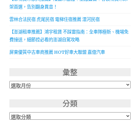
架首選，告別翻身異音！
雲林合法民宿 虎尾民宿 電梯住宿推薦 澐河民宿
【澎湖租車推薦】鴻宇租賃 不踩雷指南：全車隊極新、機場免
費接送，細節控必看的澎湖自駕攻略
屏東優質中古車商推薦 HOT好車大聯盟 嘉億汽車
彙整
彙
整
分類
分
類