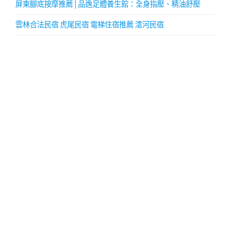
屏東腳底按摩推薦│品逸足體養生館：全身指壓、精油舒壓
雲林合法民宿 虎尾民宿 電梯住宿推薦 澐河民宿