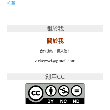
推薦
拼
接
│
沙
發
關於我
先
生
關於我
家
居
集
合作邀約，請來信！
團
新
vickeywei@gmail.com
品
牌：
創用CC
MISS-
BED
眠
床
小
姐・
DIY