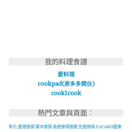
我的料理食譜
愛料理
cookpad(原多多開伙)
cook1cook
熱門文章與頁面︰
彰化 鹿港傢俱 實木傢俱 系統傢俱推薦 先進傢俱 X iCAKU愛庫