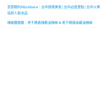
宮原眼科Miyahara：台中排隊美食│台中必逛景點│台中火車
站前人氣冰品
辣椒醬推薦：老干媽香辣脆油辣椒 & 老干媽風味雞油辣椒