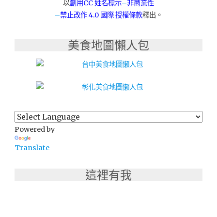
以
創用CC 姓名標示
–
非商業性
–
禁止改作
4.0 國際 授權條款
釋出。
美食地圖懶人包
Powered by
Translate
這裡有我