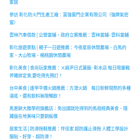
家居
參訪 彰化防火門生產工廠：富強窗門企業有限公司（強牌氣密
窗）
雲林汽車借款│公營當鋪、政府立案推薦：雲林當鋪-雲科當舖
彰化旅遊景點│親子一日遊推薦：今夜星辰休閒農場、白馬的
家、大山牧場、楊桃園休閒農場
彰化美食│食尚玩家推薦：ㄨ麻尹日式蓋飯-彰水店 每日限量戰
斧豬排定食,要吃得先預訂！
台中美食│逢甲平價火鍋推薦：方澄火鍋 每日新鮮現熬的多種
湯底，還有飲料無限暢飲！
馬蔥餅大雅學府旗艦店：免出國就吃得到的馬祖經典美食、隱
藏版在地美味只要銅板價
居家生活│防滑拖鞋推薦：伴佳家 超防護止滑拖 人體工學設計
服貼、好穿、超防滑！