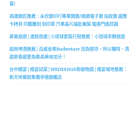
窗）
高雄鎖匠推薦：永欣鎖印行專業開鎖/換鎖電子鎖 指紋鎖 感應
卡拷貝 印鑑雕刻 刻印章 汽車晶片鑰匙複製 電捲門遙控器
屏東旅遊│渡假首選│小琉球套裝行程推薦：小琉球崇獅旅遊
超商啤酒推薦│百威金尊Budweiser 因為堅持，所以獨特，清
甜麥香感更為餐桌美味加分！
台中婚宴│婚宴試菜│WEDDINGS新娘物語│婚宴場地推薦：
新天地餐飲集團崇德旗艦店