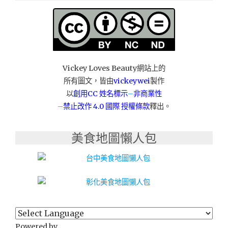
紋
鎖
感
應
卡
拷
貝
Vickey Loves Beauty網站上的
印
所有圖文，皆由
vickeywei
製作
鑑
以
創用CC 姓名標示
–
非商業性
雕
–
禁止改作
4.0 國際 授權條款
釋出。
刻
刻
印
美食地圖懶人包
章
汽
車
晶
片
鑰
匙
複
Powered by
製