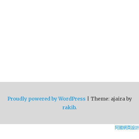
Proudly powered by WordPress
|
Theme: ajaira by
rakib
.
阿腸網頁設計