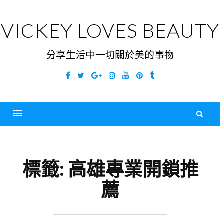
Skip
to
VICKEY LOVES BEAUTY
content
分享生活中一切關於美的事物
Facebook
Twitter
Google
Instagram
YouTube
Pinterest
Tumblr
Plus
搜
尋
Menu
關
鍵
標籤:
高雄專業開鎖推
字
薦