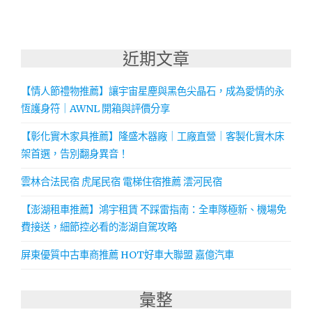
近期文章
【情人節禮物推薦】讓宇宙星塵與黑色尖晶石，成為愛情的永
恆護身符｜AWNL 開箱與評價分享
【彰化實木家具推薦】隆盛木器廠｜工廠直營｜客製化實木床
架首選，告別翻身異音！
雲林合法民宿 虎尾民宿 電梯住宿推薦 澐河民宿
【澎湖租車推薦】鴻宇租賃 不踩雷指南：全車隊極新、機場免
費接送，細節控必看的澎湖自駕攻略
屏東優質中古車商推薦 HOT好車大聯盟 嘉億汽車
彙整