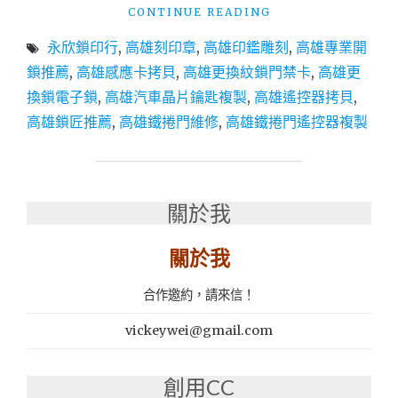
"高
CONTINUE READING
雄
永欣鎖印行
,
高雄刻印章
,
高雄印鑑雕刻
,
高雄專業開
鎖
匠
鎖推薦
,
高雄感應卡拷貝
,
高雄更換紋鎖門禁卡
,
高雄更
推
換鎖電子鎖
,
高雄汽車晶片鑰匙複製
,
高雄遙控器拷貝
,
薦：
高雄鎖匠推薦
,
高雄鐵捲門維修
,
高雄鐵捲門遙控器複製
永
欣
鎖
印
行
關於我
專
業
關於我
開
鎖/
換
合作邀約，請來信！
鎖
電
vickeywei@gmail.com
子
鎖
創用CC
指