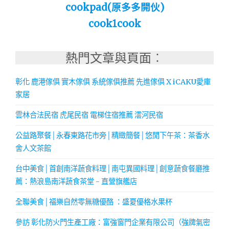
cookpad(原多多開伙)
cook1cook
熱門文章與頁面︰
彰化 鹿港傢俱 實木傢俱 系統傢俱推薦 先進傢俱 X iCAKU愛庫
家居
雲林合法民宿 虎尾民宿 電梯住宿推薦 澐河民宿
公益路聚餐│永春東路花市旁│精緻簡餐│悠閒下午茶：茶香水
舍人文茶館
台中美食│首創南洋蔬食料理│南屯異國料理│創意蔬食餐廳推
薦：熱浪島南洋蔬食茶堂 - 直營旗艦店
全聯美食│福樂自然零無糖優酪 ：盛夏優格水果杯
參訪 彰化防火門生產工廠：富強窗門企業有限公司（強牌氣密