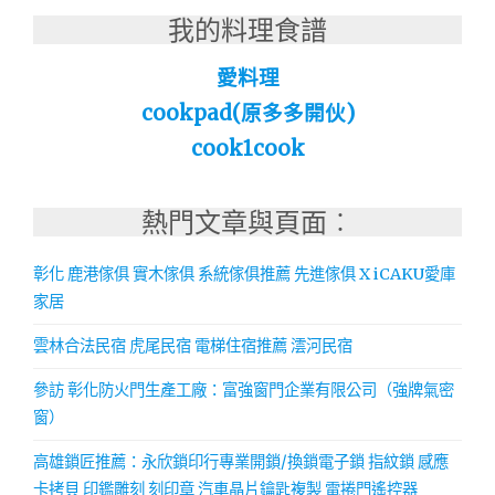
我的料理食譜
愛料理
cookpad(原多多開伙)
cook1cook
熱門文章與頁面︰
彰化 鹿港傢俱 實木傢俱 系統傢俱推薦 先進傢俱 X iCAKU愛庫
家居
雲林合法民宿 虎尾民宿 電梯住宿推薦 澐河民宿
參訪 彰化防火門生產工廠：富強窗門企業有限公司（強牌氣密
窗）
高雄鎖匠推薦：永欣鎖印行專業開鎖/換鎖電子鎖 指紋鎖 感應
卡拷貝 印鑑雕刻 刻印章 汽車晶片鑰匙複製 電捲門遙控器