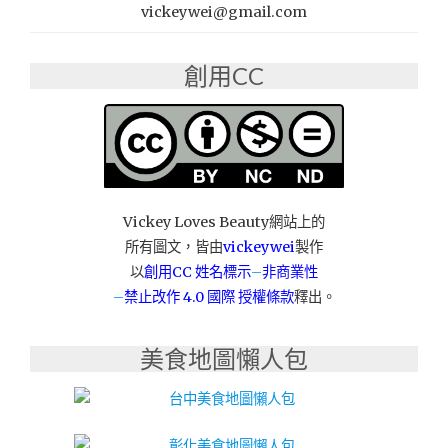
潢
vickeywei@gmail.com
衛
浴
設
創用CC
備
線
路
配
管
油
漆
Vickey Loves Beauty網站上的
壁
所有圖文，皆由
vickeywei
製作
紙
以
創用CC 姓名標示
–
非商業性
施
–
禁止改作
4.0 國際 授權條款
釋出。
工：
永
宏
美食地圖懶人包
水
電
工
程
行"