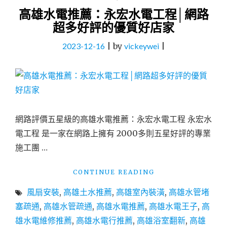
高雄水電推薦：永宏水電工程│網路
超多好評的優質好店家
2023-12-16
|
by
vickeywei
|
網路評價五星級的高雄水電推薦：永宏水電工程 永宏水
電工程 是一家在網路上擁有 2000多則五星好評的專業
施工團 …
"高
CONTINUE READING
雄
風扇安裝
,
高雄土水推薦
,
高雄室內裝潢
,
高雄水管堵
水
電
塞疏通
,
高雄水管疏通
,
高雄水電推薦
,
高雄水電王子
,
高
推
雄水電維修推薦
,
高雄水電行推薦
,
高雄浴室翻新
,
高雄
薦：