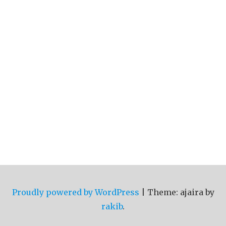
Proudly powered by WordPress
|
Theme: ajaira by
rakib
.