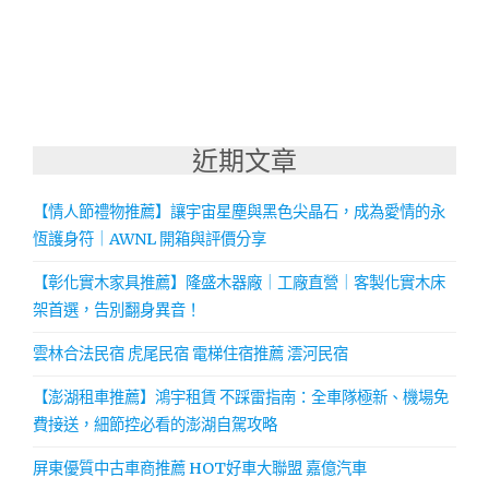
近期文章
【情人節禮物推薦】讓宇宙星塵與黑色尖晶石，成為愛情的永
恆護身符｜AWNL 開箱與評價分享
【彰化實木家具推薦】隆盛木器廠｜工廠直營｜客製化實木床
架首選，告別翻身異音！
雲林合法民宿 虎尾民宿 電梯住宿推薦 澐河民宿
【澎湖租車推薦】鴻宇租賃 不踩雷指南：全車隊極新、機場免
費接送，細節控必看的澎湖自駕攻略
屏東優質中古車商推薦 HOT好車大聯盟 嘉億汽車