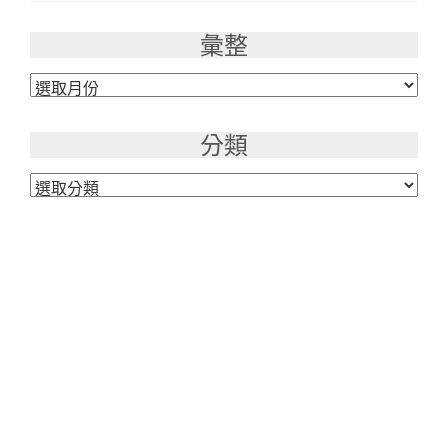
彙整
彙
整
分類
分
類