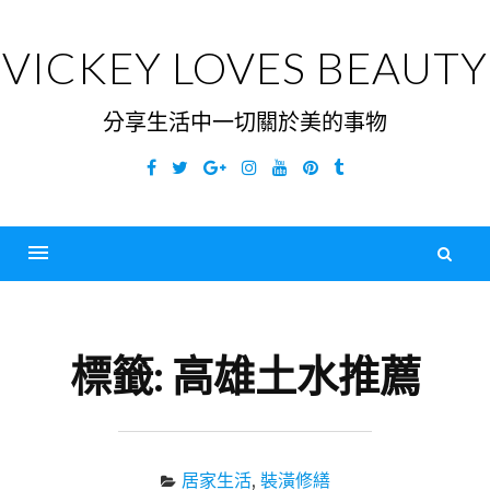
Skip
to
VICKEY LOVES BEAUTY
content
分享生活中一切關於美的事物
Facebook
Twitter
Google
Instagram
YouTube
Pinterest
Tumblr
Plus
搜
尋
Menu
關
鍵
標籤:
高雄土水推薦
字
居家生活
,
裝潢修繕