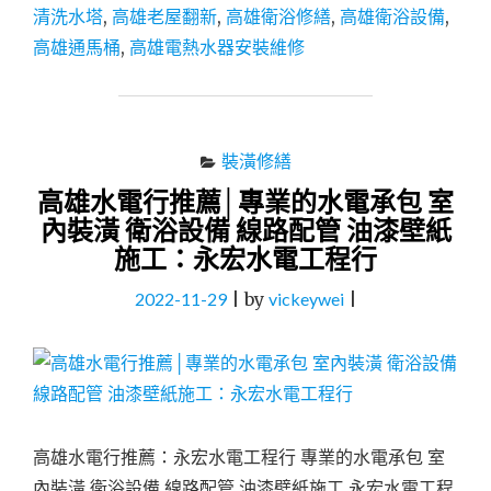
清洗水塔
,
高雄老屋翻新
,
高雄衛浴修繕
,
高雄衛浴設備
,
永
宏
高雄通馬桶
,
高雄電熱水器安裝維修
水
電
工
程
│
裝潢修繕
網
高雄水電行推薦│專業的水電承包 室
路
內裝潢 衛浴設備 線路配管 油漆壁紙
超
多
施工：永宏水電工程行
好
評
2022-11-29
|
by
vickeywei
|
的
優
質
好
店
家"
高雄水電行推薦：永宏水電工程行 專業的水電承包 室
內裝潢 衛浴設備 線路配管 油漆壁紙施工 永宏水電工程