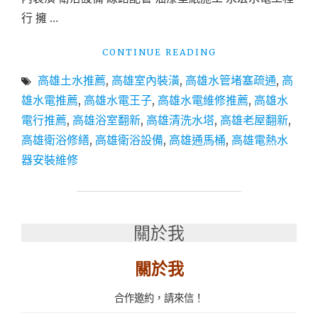
行 擁 …
"高
CONTINUE READING
雄
高雄土水推薦
,
高雄室內裝潢
,
高雄水管堵塞疏通
,
高
水
電
雄水電推薦
,
高雄水電王子
,
高雄水電維修推薦
,
高雄水
行
電行推薦
,
高雄浴室翻新
,
高雄清洗水塔
,
高雄老屋翻新
,
推
高雄衛浴修繕
,
高雄衛浴設備
,
高雄通馬桶
,
高雄電熱水
薦
│
器安裝維修
專
業
的
水
關於我
電
承
包
關於我
室
內
合作邀約，請來信！
裝