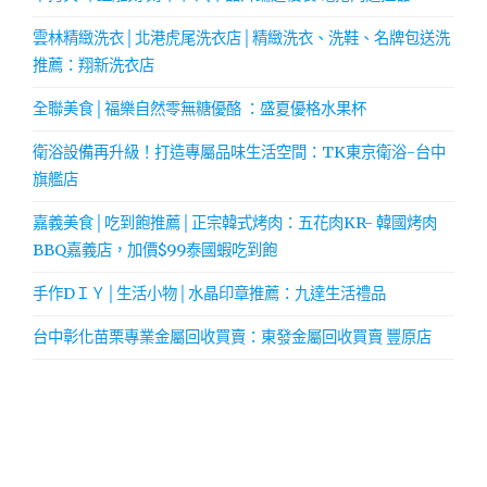
雲林精緻洗衣│北港虎尾洗衣店│精緻洗衣、洗鞋、名牌包送洗
推薦：翔新洗衣店
全聯美食│福樂自然零無糖優酪 ：盛夏優格水果杯
衛浴設備再升級！打造專屬品味生活空間：TK東京衛浴-台中
旗艦店
嘉義美食│吃到飽推薦│正宗韓式烤肉：五花肉KR- 韓國烤肉
BBQ嘉義店，加價$99泰國蝦吃到飽
手作DＩＹ│生活小物│水晶印章推薦：九達生活禮品
台中彰化苗栗專業金屬回收買賣：東發金屬回收買賣 豐原店