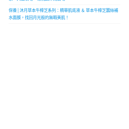
保養│沐月草本牛樟芝系列：精華肌底液 ＆ 草本牛樟芝蠶絲補
水面膜，找回月光般的無暇美肌！