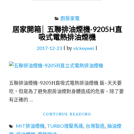
│
五
聯
廚房家電
排
居家開箱│ 五聯排油煙機-9205H直
油
吸式電熱排油煙機
煙
機-9205H
2017-12-23
|
by
vickeywei
|
直
吸
式
電
熱
排
五聯排油煙機-9205H直吸式電熱排油煙機 飯~天天要
油
吃，但是為了避免廚房油煙對身體造成的危害，除了要
煙
機
有正確的 …
：
電
"居
CONTINUE READING
熱
家
除
MIT排油煙機
,
TURBO增壓馬達
,
台灣製造
,
抽油煙
開
油
箱