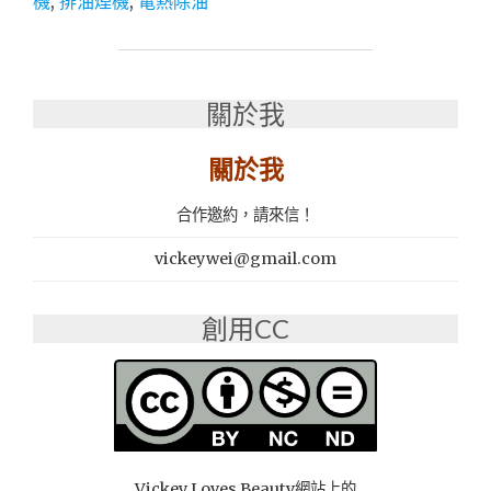
機
,
排油煙機
,
電熱除油
真
│
方
五
便！"
聯
排
關於我
油
煙
機-9205H
關於我
直
吸
合作邀約，請來信！
式
電
vickeywei@gmail.com
熱
排
油
創用CC
煙
機"
Vickey Loves Beauty網站上的