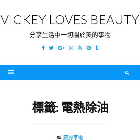
Skip
to
VICKEY LOVES BEAUTY
content
分享生活中一切關於美的事物
Facebook
Twitter
Google
Instagram
YouTube
Pinterest
Tumblr
Plus
搜
尋
Menu
關
鍵
標籤:
電熱除油
字
廚房家電