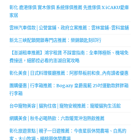
彰化 鹿港傢俱 實木傢俱 系統傢俱推薦 先進傢俱 X iCAKU愛庫
家居
雲林汽車借款│公營當鋪、政府立案推薦：雲林當鋪-雲科當舖
新北三峽配鎖開鎖專門店推薦：榮錦鎖匙刻印行
【澎湖租車推薦】鴻宇租賃 不踩雷指南：全車隊極新、機場免
費接送，細節控必看的澎湖自駕攻略
彰化美食│日式料理餐廳推薦：阿那祭板前和食_內有讀者優惠
團購優惠│行李箱推薦：Bogazy 皇爵風範 25吋運動款胖胖箱
行李箱
台中寵物美容│貓狗住宿│寵物安親推薦：寵曖貓狗生活館
網購美食│秋冬必喝熱飲：六款暖胃沖泡熱飲推薦
彰化旅遊景點│親子一日遊推薦：今夜星辰休閒農場、白馬的
家、大山牧場、楊桃園休閒農場