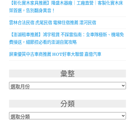
【彰化實木家具推薦】隆盛木器廠｜工廠直營｜客製化實木床
架首選，告別翻身異音！
雲林合法民宿 虎尾民宿 電梯住宿推薦 澐河民宿
【澎湖租車推薦】鴻宇租賃 不踩雷指南：全車隊極新、機場免
費接送，細節控必看的澎湖自駕攻略
屏東優質中古車商推薦 HOT好車大聯盟 嘉億汽車
彙整
彙
整
分類
分
類