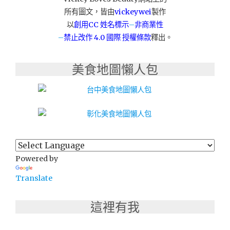
所有圖文，皆由
vickeywei
製作
以
創用CC 姓名標示
–
非商業性
–
禁止改作
4.0 國際 授權條款
釋出。
美食地圖懶人包
Powered by
Translate
這裡有我