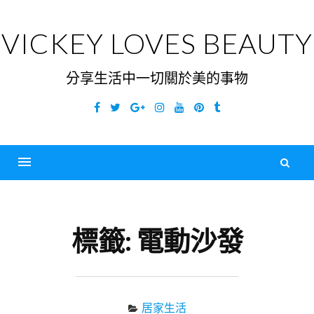
Skip
to
VICKEY LOVES BEAUTY
content
分享生活中一切關於美的事物
Facebook
Twitter
Google
Instagram
YouTube
Pinterest
Tumblr
Plus
搜
尋
Menu
關
鍵
標籤:
電動沙發
字
居家生活