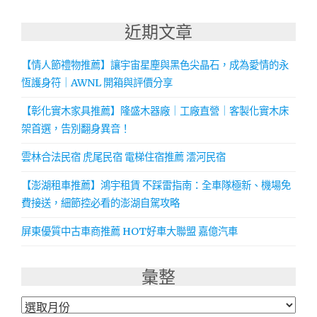
近期文章
【情人節禮物推薦】讓宇宙星塵與黑色尖晶石，成為愛情的永
恆護身符｜AWNL 開箱與評價分享
【彰化實木家具推薦】隆盛木器廠｜工廠直營｜客製化實木床
架首選，告別翻身異音！
雲林合法民宿 虎尾民宿 電梯住宿推薦 澐河民宿
【澎湖租車推薦】鴻宇租賃 不踩雷指南：全車隊極新、機場免
費接送，細節控必看的澎湖自駕攻略
屏東優質中古車商推薦 HOT好車大聯盟 嘉億汽車
彙整
彙