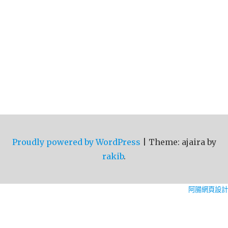
Proudly powered by WordPress
|
Theme: ajaira by
rakib
.
阿腸網頁設計