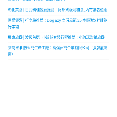
彰化美食│日式料理餐廳推薦：阿那祭板前和食_內有讀者優惠
團購優惠│行李箱推薦：Bogazy 皇爵風範 25吋運動款胖胖箱
行李箱
屏東旅遊│渡假首選│小琉球套裝行程推薦：小琉球崇獅旅遊
參訪 彰化防火門生產工廠：富強窗門企業有限公司（強牌氣密
窗）