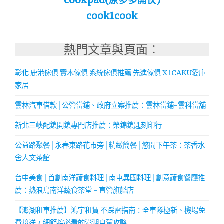
cookpad(原多多開伙)
cook1cook
熱門文章與頁面︰
彰化 鹿港傢俱 實木傢俱 系統傢俱推薦 先進傢俱 X iCAKU愛庫
家居
雲林汽車借款│公營當鋪、政府立案推薦：雲林當鋪-雲科當舖
新北三峽配鎖開鎖專門店推薦：榮錦鎖匙刻印行
公益路聚餐│永春東路花市旁│精緻簡餐│悠閒下午茶：茶香水
舍人文茶館
台中美食│首創南洋蔬食料理│南屯異國料理│創意蔬食餐廳推
薦：熱浪島南洋蔬食茶堂 - 直營旗艦店
【澎湖租車推薦】鴻宇租賃 不踩雷指南：全車隊極新、機場免
費接送，細節控必看的澎湖自駕攻略