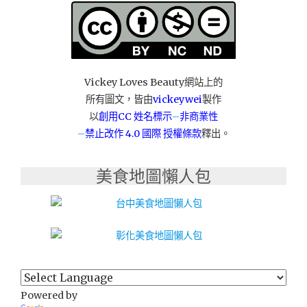
華
義
大
利
進
口
Vickey Loves Beauty網站上的
沙
所有圖文，皆由
vickeywei
製作
發，
以
創用CC 姓名標示
–
非商業性
為
–
禁止改作
4.0 國際 授權條款
釋出。
你
量
身
美食地圖懶人包
訂
做
沙
發，
餐
桌，
衣
櫃，
床
Powered by
架