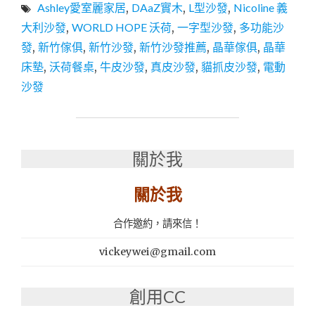
Ashley愛室麗家居
,
DAaZ實木
,
L型沙發
,
Nicoline 義
家
具
大利沙發
,
WORLD HOPE 沃荷
,
一字型沙發
,
多功能沙
推
發
,
新竹傢俱
,
新竹沙發
,
新竹沙發推薦
,
晶華傢俱
,
晶華
薦-
床墊
,
沃荷餐桌
,
牛皮沙發
,
真皮沙發
,
貓抓皮沙發
,
電動
晶
華
沙發
傢
俱
新
竹
關於我
店
｜
從
關於我
平
價
合作邀約，請來信！
沃
荷
vickeywei@gmail.com
沙
發
到
創用CC
奢