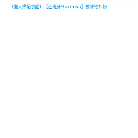
（懶人烘培食譜）【西班牙Harimsa】披薩預拌粉