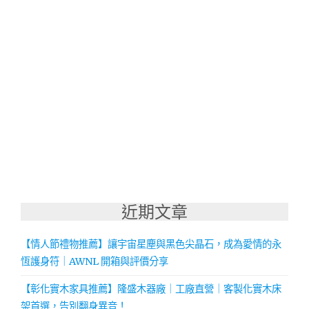
近期文章
【情人節禮物推薦】讓宇宙星塵與黑色尖晶石，成為愛情的永
恆護身符｜AWNL 開箱與評價分享
【彰化實木家具推薦】隆盛木器廠｜工廠直營｜客製化實木床
架首選，告別翻身異音！