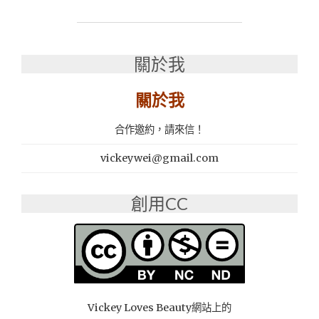
感
床
墊
│
關於我
涼
感
關於我
床
墊
合作邀約，請來信！
推
薦：
vickeywei@gmail.com
床
墊
超
創用CC
市
台
中
西
屯
店"
Vickey Loves Beauty網站上的