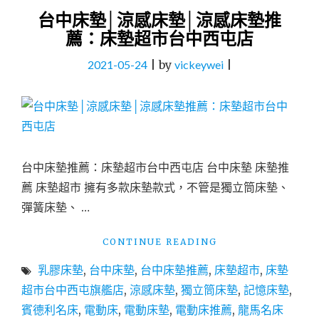
台中床墊│涼感床墊│涼感床墊推
薦：床墊超市台中西屯店
2021-05-24
|
by
vickeywei
|
台中床墊推薦：床墊超市台中西屯店 台中床墊 床墊推
薦 床墊超市 擁有多款床墊款式，不管是獨立筒床墊、
彈簧床墊、 …
"台
CONTINUE READING
中
乳膠床墊
,
台中床墊
,
台中床墊推薦
,
床墊超市
,
床墊
床
墊
超市台中西屯旗艦店
,
涼感床墊
,
獨立筒床墊
,
記憶床墊
,
│
賓德利名床
,
電動床
,
電動床墊
,
電動床推薦
,
龍馬名床
涼