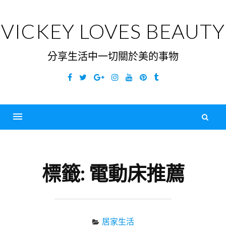
Skip
to
VICKEY LOVES BEAUTY
content
分享生活中一切關於美的事物
Facebook
Twitter
Google
Instagram
YouTube
Pinterest
Tumblr
Plus
搜
尋
Menu
關
鍵
標籤:
電動床推薦
字
居家生活