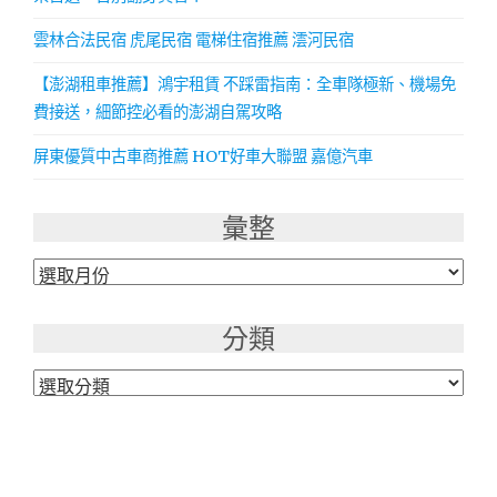
雲林合法民宿 虎尾民宿 電梯住宿推薦 澐河民宿
【澎湖租車推薦】鴻宇租賃 不踩雷指南：全車隊極新、機場免
費接送，細節控必看的澎湖自駕攻略
屏東優質中古車商推薦 HOT好車大聯盟 嘉億汽車
彙整
彙
整
分類
分
類