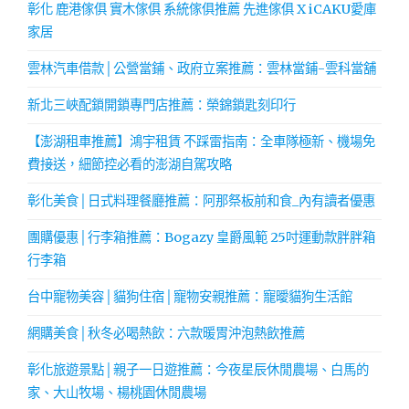
彰化 鹿港傢俱 實木傢俱 系統傢俱推薦 先進傢俱 X iCAKU愛庫
家居
雲林汽車借款│公營當鋪、政府立案推薦：雲林當鋪-雲科當舖
新北三峽配鎖開鎖專門店推薦：榮錦鎖匙刻印行
【澎湖租車推薦】鴻宇租賃 不踩雷指南：全車隊極新、機場免
費接送，細節控必看的澎湖自駕攻略
彰化美食│日式料理餐廳推薦：阿那祭板前和食_內有讀者優惠
團購優惠│行李箱推薦：Bogazy 皇爵風範 25吋運動款胖胖箱
行李箱
台中寵物美容│貓狗住宿│寵物安親推薦：寵曖貓狗生活館
網購美食│秋冬必喝熱飲：六款暖胃沖泡熱飲推薦
彰化旅遊景點│親子一日遊推薦：今夜星辰休閒農場、白馬的
家、大山牧場、楊桃園休閒農場