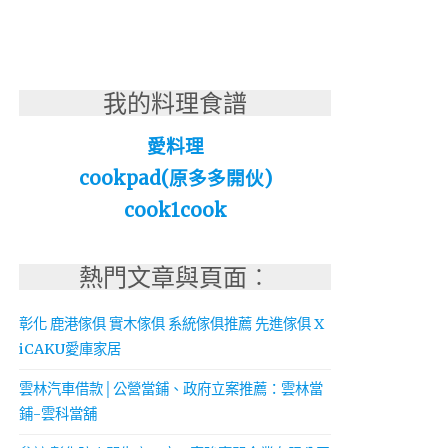
我的料理食譜
愛料理
cookpad(原多多開伙)
cook1cook
熱門文章與頁面︰
彰化 鹿港傢俱 實木傢俱 系統傢俱推薦 先進傢俱 X
iCAKU愛庫家居
雲林汽車借款│公營當鋪、政府立案推薦：雲林當
鋪-雲科當舖