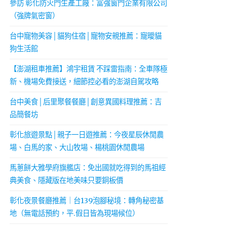
參訪 彰化防火門生產工廠：富強窗門企業有限公司
（強牌氣密窗）
台中寵物美容│貓狗住宿│寵物安親推薦：寵曖貓
狗生活館
【澎湖租車推薦】鴻宇租賃 不踩雷指南：全車隊極
新、機場免費接送，細節控必看的澎湖自駕攻略
台中美食│后里聚餐餐廳│創意異國料理推薦：吉
品簡餐坊
彰化旅遊景點│親子一日遊推薦：今夜星辰休閒農
場、白馬的家、大山牧場、楊桃園休閒農場
馬蔥餅大雅學府旗艦店：免出國就吃得到的馬祖經
典美食、隱藏版在地美味只要銅板價
彰化夜景餐廳推薦｜台139泡腳秘境：轉角秘密基
地（無電話預約，平.假日皆為現場候位）