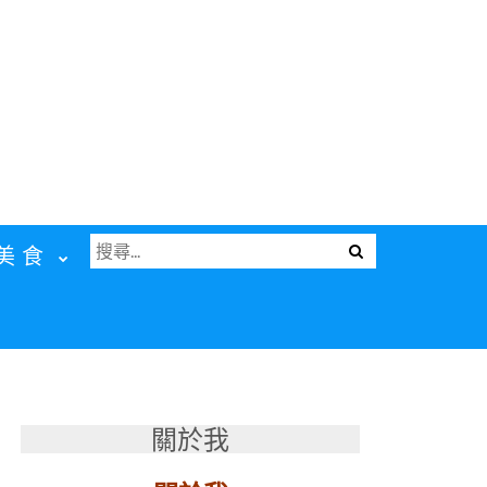
搜
Menu
美食
尋
關
鍵
字:
關於我