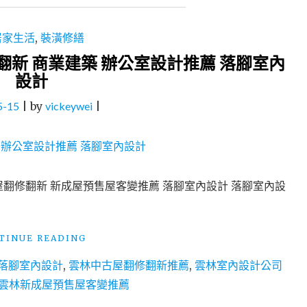
居家生活
,
裝潢修繕
翻新 商業建築 辦公室設計推薦 落腳室內
設計
5-15
|
by
vickeywei
|
屋翻修翻新 新成屋預售屋客變推薦 落腳室內設計 落腳室內設
"雲
TINUE READING
林
落腳室內設計
,
雲林中古屋翻修翻新推薦
,
雲林室內設計公司
斗
六
雲林新成屋預售屋客變推薦
室