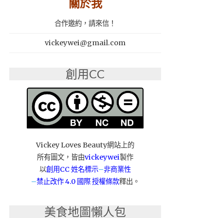
關於我
合作邀約，請來信！
vickeywei@gmail.com
創用CC
Vickey Loves Beauty網站上的
所有圖文，皆由
vickeywei
製作
以
創用CC 姓名標示
–
非商業性
–
禁止改作
4.0 國際 授權條款
釋出。
美食地圖懶人包