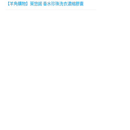
【羊角購物】萊悠諾 香水珍珠洗衣濃縮膠囊