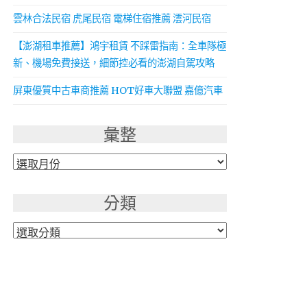
雲林合法民宿 虎尾民宿 電梯住宿推薦 澐河民宿
【澎湖租車推薦】鴻宇租賃 不踩雷指南：全車隊極
新、機場免費接送，細節控必看的澎湖自駕攻略
屏東優質中古車商推薦 HOT好車大聯盟 嘉億汽車
彙整
彙
整
分類
分
類