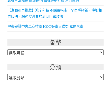
雲林合法民宿 虎尾民宿 電梯住宿推薦 澐河民宿
【澎湖租車推薦】鴻宇租賃 不踩雷指南：全車隊極新、機場免
費接送，細節控必看的澎湖自駕攻略
屏東優質中古車商推薦 HOT好車大聯盟 嘉億汽車
彙整
彙
整
分類
分
類