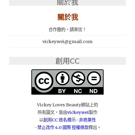
關於我
推
薦：
關於我
HOLDWIN
麗
康
合作邀約，請來信！
生
活
vickeywei@gmail.com
網
下
創用CC
午
茶
點
心
組
合"
Vickey Loves Beauty網站上的
所有圖文，皆由
vickeywei
製作
以
創用CC 姓名標示
–
非商業性
–
禁止改作
4.0 國際 授權條款
釋出。