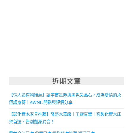
近期文章
【情人節禮物推薦】讓宇宙星塵與黑色尖晶石，成為愛情的永
恆護身符｜AWNL 開箱與評價分享
【彰化實木家具推薦】隆盛木器廠｜工廠直營｜客製化實木床
架首選，告別翻身異音！