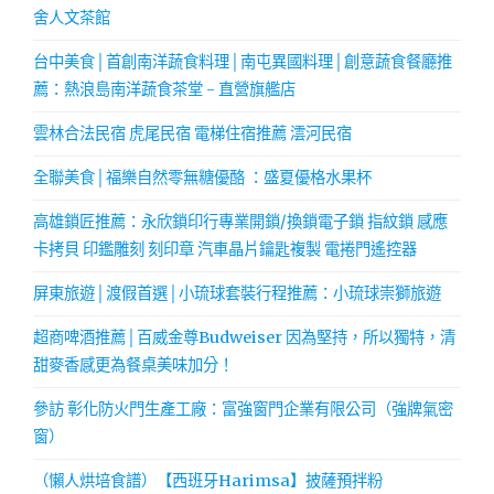
舍人文茶館
台中美食│首創南洋蔬食料理│南屯異國料理│創意蔬食餐廳推
薦：熱浪島南洋蔬食茶堂 - 直營旗艦店
雲林合法民宿 虎尾民宿 電梯住宿推薦 澐河民宿
全聯美食│福樂自然零無糖優酪 ：盛夏優格水果杯
高雄鎖匠推薦：永欣鎖印行專業開鎖/換鎖電子鎖 指紋鎖 感應
卡拷貝 印鑑雕刻 刻印章 汽車晶片鑰匙複製 電捲門遙控器
屏東旅遊│渡假首選│小琉球套裝行程推薦：小琉球崇獅旅遊
超商啤酒推薦│百威金尊Budweiser 因為堅持，所以獨特，清
甜麥香感更為餐桌美味加分！
參訪 彰化防火門生產工廠：富強窗門企業有限公司（強牌氣密
窗）
（懶人烘培食譜）【西班牙Harimsa】披薩預拌粉