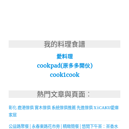
我的料理食譜
愛料理
cookpad(原多多開伙)
cook1cook
熱門文章與頁面︰
彰化 鹿港傢俱 實木傢俱 系統傢俱推薦 先進傢俱 X iCAKU愛庫
家居
公益路聚餐│永春東路花市旁│精緻簡餐│悠閒下午茶：茶香水