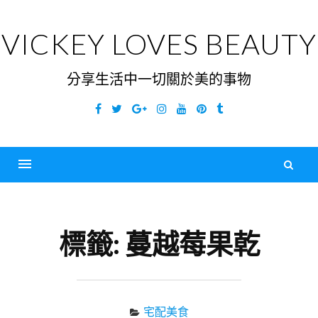
Skip
to
VICKEY LOVES BEAUTY
content
分享生活中一切關於美的事物
Facebook
Twitter
Google
Instagram
YouTube
Pinterest
Tumblr
Plus
搜
尋
Menu
關
鍵
標籤:
蔓越莓果乾
字
宅配美食