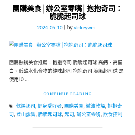
團購美食│辦公室零嘴│抱抱奇司：
脆脆起司球
2024-05-10
|
by
vickeywei
|
團購熱銷美食推薦：抱抱奇司 脆脆起司球 高鈣、高蛋
白、低碳水化合物的純味起司 抱抱奇司 脆脆起司球 是
使用10 …
"團
CONTINUE READING
購
乾燥起司
,
健身愛好者
,
團購美食
,
微波乾燥
,
抱抱奇
美
食
司
,
登山露營
,
脆脆起司球
,
起司
,
辦公室零嘴
,
飲食控制
│
辦
公