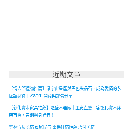
近期文章
【情人節禮物推薦】讓宇宙星塵與黑色尖晶石，成為愛情的永
恆護身符｜AWNL 開箱與評價分享
【彰化實木家具推薦】隆盛木器廠｜工廠直營｜客製化實木床
架首選，告別翻身異音！
雲林合法民宿 虎尾民宿 電梯住宿推薦 澐河民宿