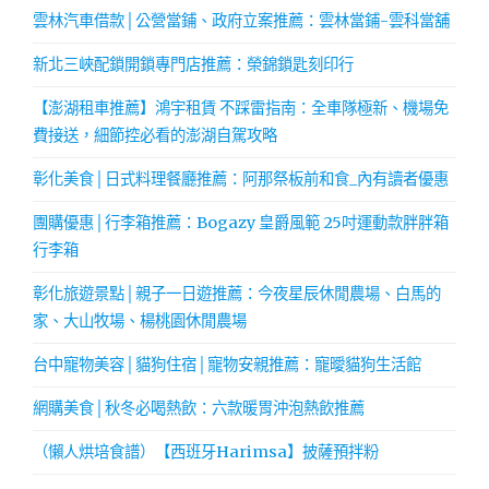
雲林汽車借款│公營當鋪、政府立案推薦：雲林當鋪-雲科當舖
新北三峽配鎖開鎖專門店推薦：榮錦鎖匙刻印行
【澎湖租車推薦】鴻宇租賃 不踩雷指南：全車隊極新、機場免
費接送，細節控必看的澎湖自駕攻略
彰化美食│日式料理餐廳推薦：阿那祭板前和食_內有讀者優惠
團購優惠│行李箱推薦：Bogazy 皇爵風範 25吋運動款胖胖箱
行李箱
彰化旅遊景點│親子一日遊推薦：今夜星辰休閒農場、白馬的
家、大山牧場、楊桃園休閒農場
台中寵物美容│貓狗住宿│寵物安親推薦：寵曖貓狗生活館
網購美食│秋冬必喝熱飲：六款暖胃沖泡熱飲推薦
（懶人烘培食譜）【西班牙Harimsa】披薩預拌粉