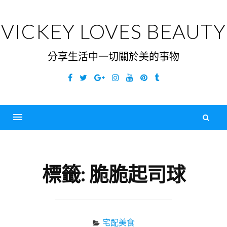
Skip
to
VICKEY LOVES BEAUTY
content
分享生活中一切關於美的事物
Facebook
Twitter
Google
Instagram
YouTube
Pinterest
Tumblr
Plus
搜
尋
Menu
關
鍵
標籤:
脆脆起司球
字
宅配美食