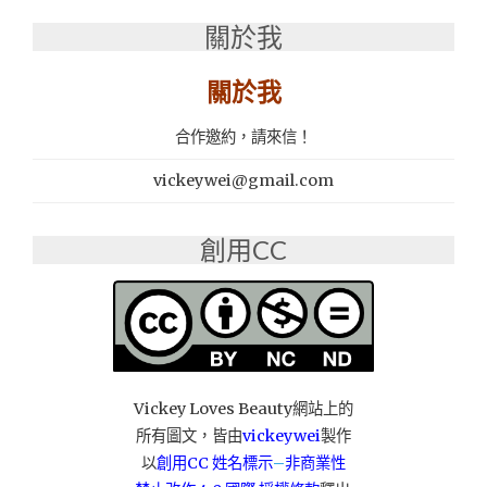
室
關於我
零
嘴
│
關於我
抱
抱
合作邀約，請來信！
奇
司：
vickeywei@gmail.com
脆
脆
起
創用CC
司
球"
Vickey Loves Beauty網站上的
所有圖文，皆由
vickeywei
製作
以
創用CC 姓名標示
–
非商業性