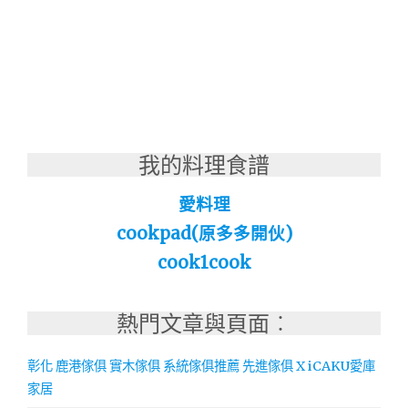
我的料理食譜
愛料理
cookpad(原多多開伙)
cook1cook
熱門文章與頁面︰
彰化 鹿港傢俱 實木傢俱 系統傢俱推薦 先進傢俱 X iCAKU愛庫
家居