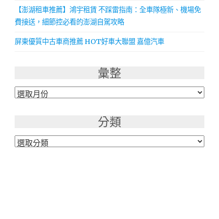
【澎湖租車推薦】鴻宇租賃 不踩雷指南：全車隊極新、機場免
費接送，細節控必看的澎湖自駕攻略
屏東優質中古車商推薦 HOT好車大聯盟 嘉億汽車
彙整
彙
整
分類
分
類