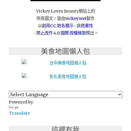
布
森
Vickey Loves Beauty網站上的
樓
所有圖文，皆由
vickeywei
製作
梯
以
創用CC 姓名標示
–
非商業性
升
–
禁止改作
4.0 國際 授權條款
釋出。
降
椅"
美食地圖懶人包
Powered by
Translate
這裡有我