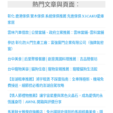
熱門文章與頁面︰
彰化 鹿港傢俱 實木傢俱 系統傢俱推薦 先進傢俱 X iCAKU愛庫
家居
雲林汽車借款│公營當鋪、政府立案推薦：雲林當鋪-雲科當舖
參訪 彰化防火門生產工廠：富強窗門企業有限公司（強牌氣密
窗）
台中美食│后里聚餐餐廳│創意異國料理推薦：吉品簡餐坊
台中寵物美容│貓狗住宿│寵物安親推薦：寵曖貓狗生活館
【澎湖租車推薦】鴻宇租賃 不踩雷指南：全車隊極新、機場免
費接送，細節控必看的澎湖自駕攻略
【情人節禮物推薦】讓宇宙星塵與黑色尖晶石，成為愛情的永
恆護身符｜AWNL 開箱與評價分享
馬蔥餅大雅學府旗艦店：免出國就吃得到的馬祖經典美食、隱