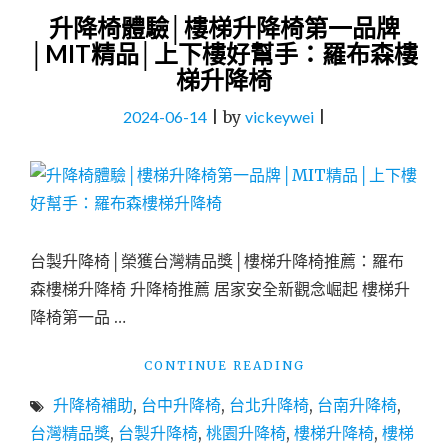
升降椅體驗│樓梯升降椅第一品牌
│MIT精品│上下樓好幫手：羅布森樓
梯升降椅
2024-06-14
|
by
vickeywei
|
台製升降椅│榮獲台灣精品獎│樓梯升降椅推薦：羅布
森樓梯升降椅 升降椅推薦 居家安全新觀念崛起 樓梯升
降椅第一品 …
"升
CONTINUE READING
降
升降椅補助
,
台中升降椅
,
台北升降椅
,
台南升降椅
,
椅
體
台灣精品獎
,
台製升降椅
,
桃園升降椅
,
樓梯升降椅
,
樓梯