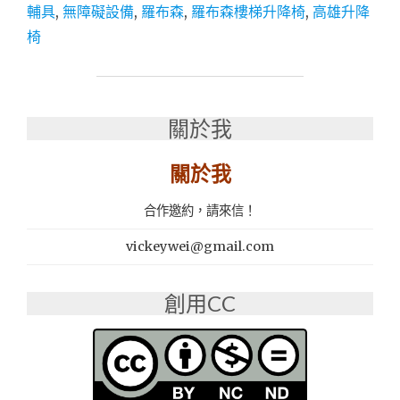
驗
輔具
,
無障礙設備
,
羅布森
,
羅布森樓梯升降椅
,
高雄升降
│
椅
樓
梯
升
降
椅
關於我
第
一
關於我
品
牌
│MIT
合作邀約，請來信！
精
品
vickeywei@gmail.com
│
上
創用CC
下
樓
好
幫
手：
羅