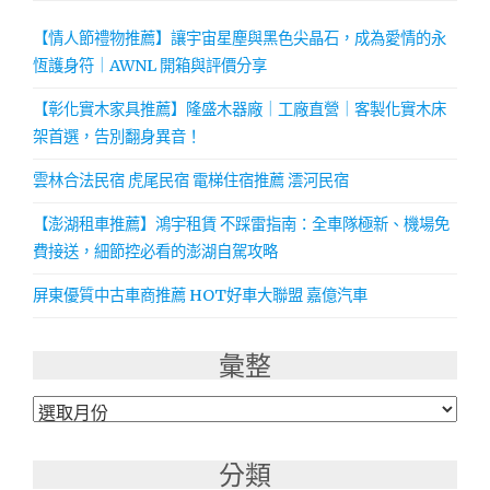
【情人節禮物推薦】讓宇宙星塵與黑色尖晶石，成為愛情的永
恆護身符｜AWNL 開箱與評價分享
【彰化實木家具推薦】隆盛木器廠｜工廠直營｜客製化實木床
架首選，告別翻身異音！
雲林合法民宿 虎尾民宿 電梯住宿推薦 澐河民宿
【澎湖租車推薦】鴻宇租賃 不踩雷指南：全車隊極新、機場免
費接送，細節控必看的澎湖自駕攻略
屏東優質中古車商推薦 HOT好車大聯盟 嘉億汽車
彙整
彙
整
分類