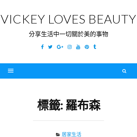
Skip
to
VICKEY LOVES BEAUTY
content
分享生活中一切關於美的事物
Facebook
Twitter
Google
Instagram
YouTube
Pinterest
Tumblr
Plus
搜
尋
Menu
關
鍵
標籤:
羅布森
字
居家生活