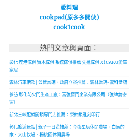
愛料理
cookpad(原多多開伙)
cook1cook
熱門文章與頁面︰
彰化 鹿港傢俱 實木傢俱 系統傢俱推薦 先進傢俱 X iCAKU愛庫
家居
雲林汽車借款│公營當鋪、政府立案推薦：雲林當鋪-雲科當舖
參訪 彰化防火門生產工廠：富強窗門企業有限公司（強牌氣密
窗）
新北三峽配鎖開鎖專門店推薦：榮錦鎖匙刻印行
彰化旅遊景點│親子一日遊推薦：今夜星辰休閒農場、白馬的
家、大山牧場、楊桃園休閒農場