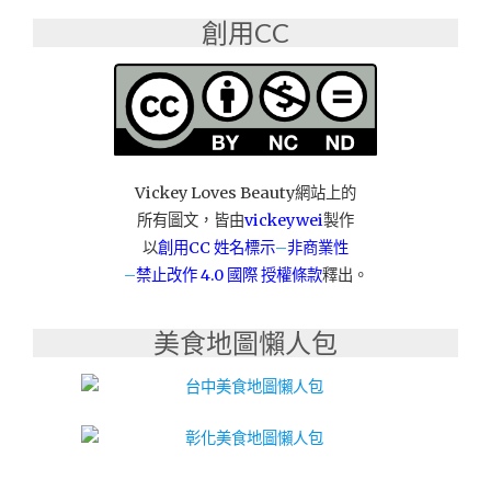
質
創用CC
感
空
間，
讓
你
緩
下
腳
Vickey Loves Beauty網站上的
步，
所有圖文，皆由
vickeywei
製作
喝
以
創用CC 姓名標示
–
非商業性
好
–
禁止改作
4.0 國際 授權條款
釋出。
茶、
品
藝
美食地圖懶人包
術，
開
幕
四
天
買
一