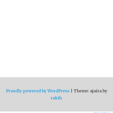
Proudly powered by WordPress
|
Theme: ajaira by
rakib
.