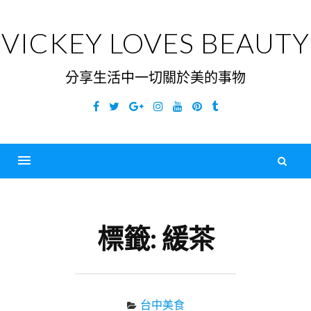
Skip
to
VICKEY LOVES BEAUTY
content
分享生活中一切關於美的事物
Facebook
Twitter
Google
Instagram
YouTube
Pinterest
Tumblr
Plus
搜
尋
Menu
關
鍵
標籤:
緩茶
字
台中美食