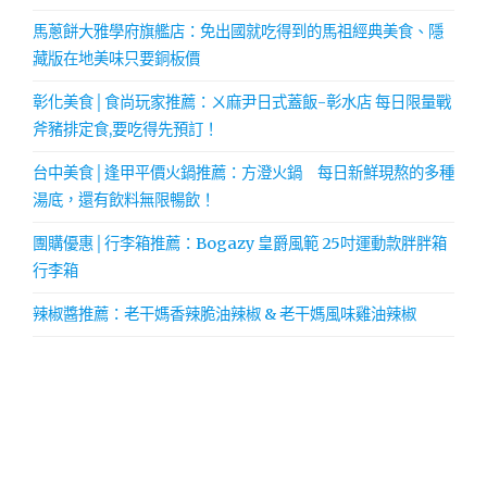
馬蔥餅大雅學府旗艦店：免出國就吃得到的馬祖經典美食、隱
藏版在地美味只要銅板價
彰化美食│食尚玩家推薦：ㄨ麻尹日式蓋飯-彰水店 每日限量戰
斧豬排定食,要吃得先預訂！
台中美食│逢甲平價火鍋推薦：方澄火鍋 每日新鮮現熬的多種
湯底，還有飲料無限暢飲！
團購優惠│行李箱推薦：Bogazy 皇爵風範 25吋運動款胖胖箱
行李箱
辣椒醬推薦：老干媽香辣脆油辣椒 & 老干媽風味雞油辣椒