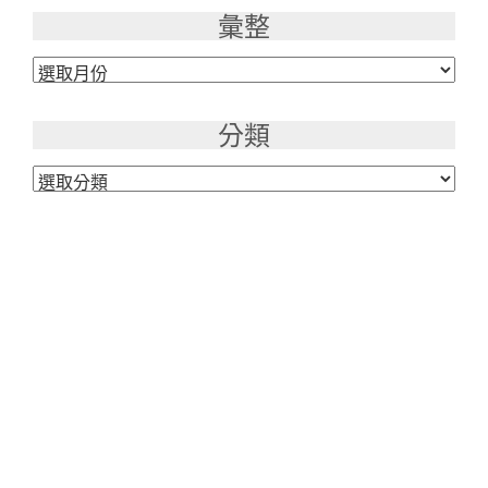
彙整
彙
整
分類
分
類