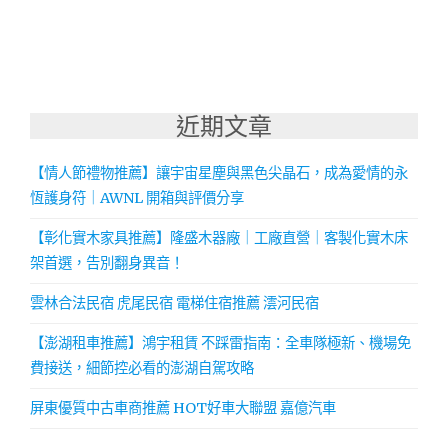
近期文章
【情人節禮物推薦】讓宇宙星塵與黑色尖晶石，成為愛情的永
恆護身符｜AWNL 開箱與評價分享
【彰化實木家具推薦】隆盛木器廠｜工廠直營｜客製化實木床
架首選，告別翻身異音！
雲林合法民宿 虎尾民宿 電梯住宿推薦 澐河民宿
【澎湖租車推薦】鴻宇租賃 不踩雷指南：全車隊極新、機場免
費接送，細節控必看的澎湖自駕攻略
屏東優質中古車商推薦 HOT好車大聯盟 嘉億汽車