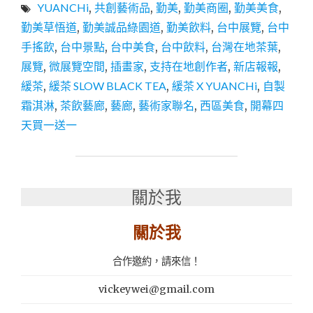
YUANCHi
,
共創藝術品
,
勤美
,
勤美商圈
,
勤美美食
,
SLOW
BLACK
勤美草悟道
,
勤美誠品綠園道
,
勤美飲料
,
台中展覽
,
台中
TEA
手搖飲
,
台中景點
,
台中美食
,
台中飲料
,
台灣在地茶葉
,
｜
展覽
,
微展覽空間
,
插畫家
,
支持在地創作者
,
新店報報
,
勤
美
緩茶
,
緩茶 SLOW BLACK TEA
,
緩茶 X YUANCHi
,
自製
茶
霜淇淋
,
茶飲藝廊
,
藝廊
,
藝術家聯名
,
西區美食
,
開幕四
飲
天買一送一
藝
廊
新
開
幕！
關於我
藝
術
關於我
結
合
手
合作邀約，請來信！
搖
飲
vickeywei@gmail.com
的