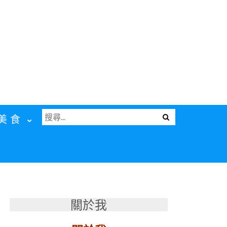
搜
Menu
美食
尋
關
鍵
字:
關於我