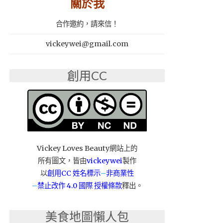
關於我
合作邀約，請來信！
vickeywei@gmail.com
創用CC
Vickey Loves Beauty網站上的
所有圖文，皆由
vickeywei
製作
以
創用CC 姓名標示
–
非商業性
–
禁止改作
4.0 國際 授權條款
釋出。
美食地圖懶人包