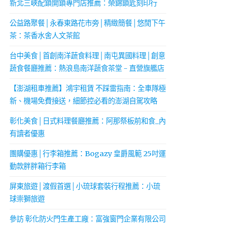
新北三峽配鎖開鎖專門店推薦：榮錦鎖匙刻印行
公益路聚餐│永春東路花市旁│精緻簡餐│悠閒下午
茶：茶香水舍人文茶館
台中美食│首創南洋蔬食料理│南屯異國料理│創意
蔬食餐廳推薦：熱浪島南洋蔬食茶堂 - 直營旗艦店
【澎湖租車推薦】鴻宇租賃 不踩雷指南：全車隊極
新、機場免費接送，細節控必看的澎湖自駕攻略
彰化美食│日式料理餐廳推薦：阿那祭板前和食_內
有讀者優惠
團購優惠│行李箱推薦：Bogazy 皇爵風範 25吋運
動款胖胖箱行李箱
屏東旅遊│渡假首選│小琉球套裝行程推薦：小琉
球崇獅旅遊
參訪 彰化防火門生產工廠：富強窗門企業有限公司