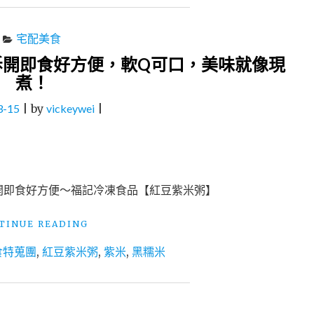
宅配美食
拆開即食好方便，軟Q可口，美味就像現
煮！
3-15
|
by
vickeywei
|
開即食好方便～福記冷凍食品【紅豆紫米粥】
"福
TINUE READING
記
食特蒐團
,
紅豆紫米粥
,
紫米
,
黑糯米
冷
凍
食
品-
紅