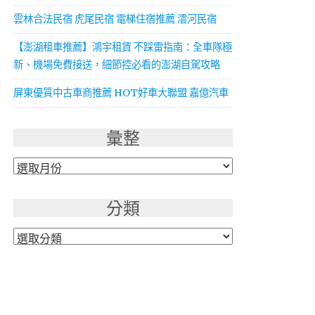
雲林合法民宿 虎尾民宿 電梯住宿推薦 澐河民宿
【澎湖租車推薦】鴻宇租賃 不踩雷指南：全車隊極
新、機場免費接送，細節控必看的澎湖自駕攻略
屏東優質中古車商推薦 HOT好車大聯盟 嘉億汽車
彙整
彙
整
分類
分
類