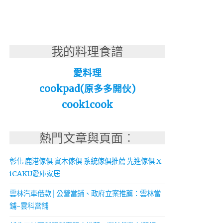
我的料理食譜
愛料理
cookpad(原多多開伙)
cook1cook
熱門文章與頁面︰
彰化 鹿港傢俱 實木傢俱 系統傢俱推薦 先進傢俱 X
iCAKU愛庫家居
雲林汽車借款│公營當鋪、政府立案推薦：雲林當
鋪-雲科當舖