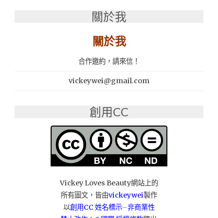
買
關於我
的
紅
關於我
櫻
花
蛋
合作邀約，請來信！
黃
酥、
vickeywei@gmail.com
奶
油
創用CC
酥
餅"
Vickey Loves Beauty網站上的
所有圖文，皆由
vickeywei
製作
以
創用CC 姓名標示
–
非商業性