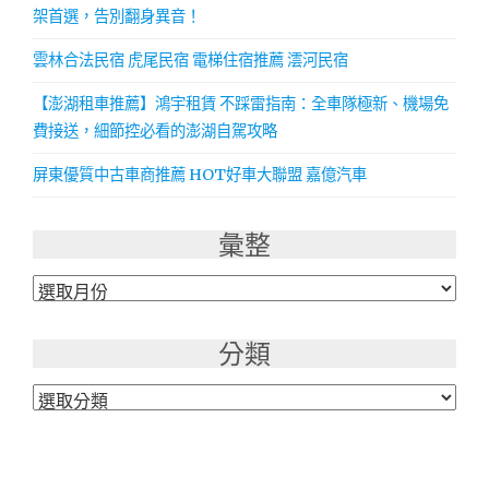
架首選，告別翻身異音！
雲林合法民宿 虎尾民宿 電梯住宿推薦 澐河民宿
【澎湖租車推薦】鴻宇租賃 不踩雷指南：全車隊極新、機場免
費接送，細節控必看的澎湖自駕攻略
屏東優質中古車商推薦 HOT好車大聯盟 嘉億汽車
彙整
彙
整
分類
分
類