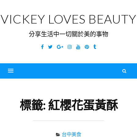
Skip
to
VICKEY LOVES BEAUTY
content
分享生活中一切關於美的事物
Facebook
Twitter
Google
Instagram
YouTube
Pinterest
Tumblr
Plus
搜
尋
Menu
關
鍵
標籤:
紅櫻花蛋黃酥
字
台中美食