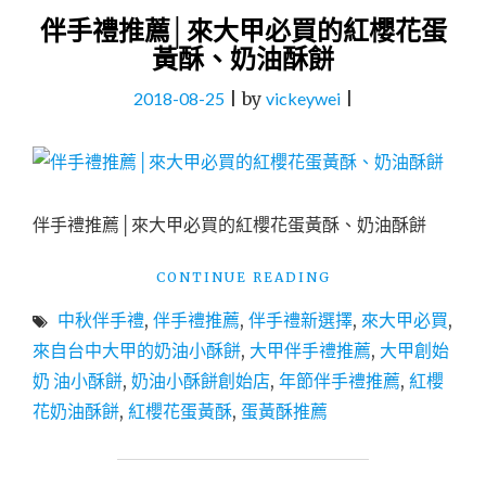
伴手禮推薦│來大甲必買的紅櫻花蛋
黃酥、奶油酥餅
2018-08-25
|
by
vickeywei
|
伴手禮推薦│來大甲必買的紅櫻花蛋黃酥、奶油酥餅
"伴
CONTINUE READING
手
中秋伴手禮
,
伴手禮推薦
,
伴手禮新選擇
,
來大甲必買
,
禮
推
來自台中大甲的奶油小酥餅
,
大甲伴手禮推薦
,
大甲創始
薦
奶 油小酥餅
,
奶油小酥餅創始店
,
年節伴手禮推薦
,
紅櫻
│
花奶油酥餅
,
紅櫻花蛋黃酥
,
蛋黃酥推薦
來
大
甲
必