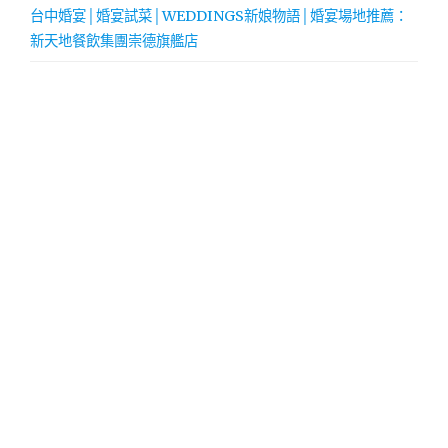
台中婚宴│婚宴試菜│WEDDINGS新娘物語│婚宴場地推薦：
新天地餐飲集團崇德旗艦店