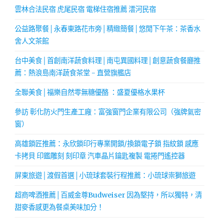
雲林合法民宿 虎尾民宿 電梯住宿推薦 澐河民宿
公益路聚餐│永春東路花市旁│精緻簡餐│悠閒下午茶：茶香水
舍人文茶館
台中美食│首創南洋蔬食料理│南屯異國料理│創意蔬食餐廳推
薦：熱浪島南洋蔬食茶堂 - 直營旗艦店
全聯美食│福樂自然零無糖優酪 ：盛夏優格水果杯
參訪 彰化防火門生產工廠：富強窗門企業有限公司（強牌氣密
窗）
高雄鎖匠推薦：永欣鎖印行專業開鎖/換鎖電子鎖 指紋鎖 感應
卡拷貝 印鑑雕刻 刻印章 汽車晶片鑰匙複製 電捲門遙控器
屏東旅遊│渡假首選│小琉球套裝行程推薦：小琉球崇獅旅遊
超商啤酒推薦│百威金尊Budweiser 因為堅持，所以獨特，清
甜麥香感更為餐桌美味加分！