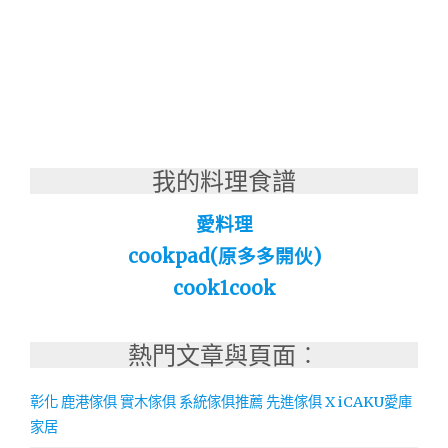
我的料理食譜
愛料理
cookpad(原多多開伙)
cook1cook
熱門文章與頁面︰
彰化 鹿港傢俱 實木傢俱 系統傢俱推薦 先進傢俱 X iCAKU愛庫
家居