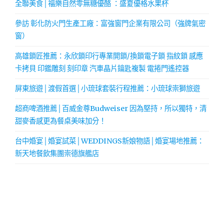
全聯美食│福樂自然零無糖優酪 ：盛夏優格水果杯
參訪 彰化防火門生產工廠：富強窗門企業有限公司（強牌氣密
窗）
高雄鎖匠推薦：永欣鎖印行專業開鎖/換鎖電子鎖 指紋鎖 感應
卡拷貝 印鑑雕刻 刻印章 汽車晶片鑰匙複製 電捲門遙控器
屏東旅遊│渡假首選│小琉球套裝行程推薦：小琉球崇獅旅遊
超商啤酒推薦│百威金尊Budweiser 因為堅持，所以獨特，清
甜麥香感更為餐桌美味加分！
台中婚宴│婚宴試菜│WEDDINGS新娘物語│婚宴場地推薦：
新天地餐飲集團崇德旗艦店