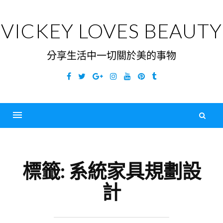
Skip
to
VICKEY LOVES BEAUTY
content
分享生活中一切關於美的事物
Facebook
Twitter
Google
Instagram
YouTube
Pinterest
Tumblr
Plus
搜
尋
Menu
關
鍵
標籤:
系統家具規劃設
字
計