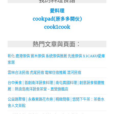
愛料理
cookpad(原多多開伙)
cook1cook
熱門文章與頁面︰
彰化 鹿港傢俱 實木傢俱 系統傢俱推薦 先進傢俱 X iCAKU愛庫
家居
雲林合法民宿 虎尾民宿 電梯住宿推薦 澐河民宿
台中美食│首創南洋蔬食料理│南屯異國料理│創意蔬食餐廳推
薦：熱浪島南洋蔬食茶堂 - 直營旗艦店
公益路聚餐│永春東路花市旁│精緻簡餐│悠閒下午茶：茶香水
舍人文茶館