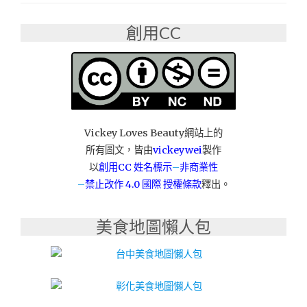
區"
創用CC
Vickey Loves Beauty網站上的
所有圖文，皆由
vickeywei
製作
以
創用CC 姓名標示
–
非商業性
–
禁止改作
4.0 國際 授權條款
釋出。
美食地圖懶人包