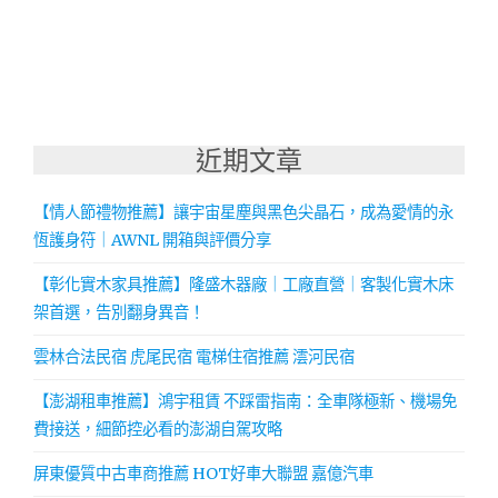
近期文章
【情人節禮物推薦】讓宇宙星塵與黑色尖晶石，成為愛情的永
恆護身符｜AWNL 開箱與評價分享
【彰化實木家具推薦】隆盛木器廠｜工廠直營｜客製化實木床
架首選，告別翻身異音！
雲林合法民宿 虎尾民宿 電梯住宿推薦 澐河民宿
【澎湖租車推薦】鴻宇租賃 不踩雷指南：全車隊極新、機場免
費接送，細節控必看的澎湖自駕攻略
屏東優質中古車商推薦 HOT好車大聯盟 嘉億汽車