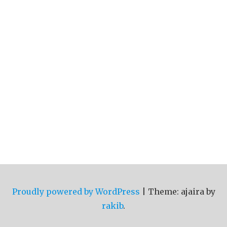
Proudly powered by WordPress
|
Theme: ajaira by
rakib
.