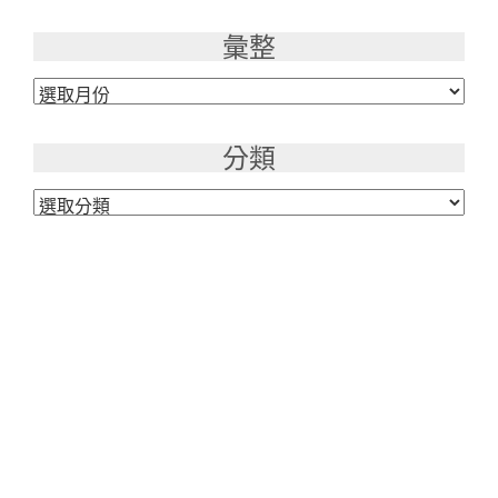
彙整
彙
整
分類
分
類