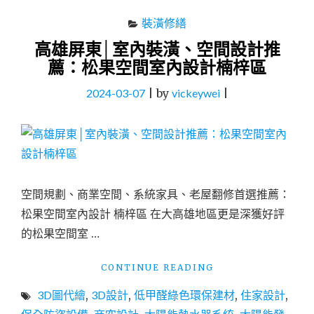
裝潢修繕
高雄屏東│室內裝潢、空間設計推
薦：松果空間室內設計楠梓區
2024-03-07
|
by
vickeywei
|
空間規劃、商業空間、系統家具、老屋翻修首選推薦：
松果空間室內設計 楠梓區 在大高雄地區更是深獲好評
的松果空間室 …
"高
CONTINUE READING
雄
3D圖代繪
,
3D設計
,
低甲醛綠色環保建材
,
住家設計
,
屏
東