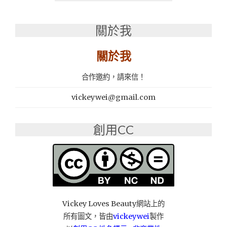
推
薦
關於我
│
禾
聯
關於我
HERAN
家
合作邀約，請來信！
電
多
vickeywei@gmail.com
功
能
電
創用CC
烤
盤：
中
秋
節
無
煙
Vickey Loves Beauty網站上的
燒
所有圖文，皆由
vickeywei
製作
烤、