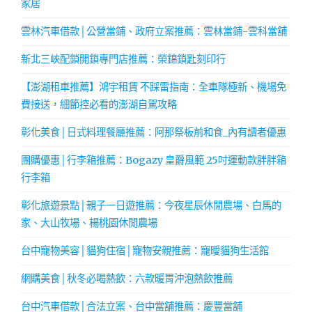
家居
雲林汽車借款│公營當鋪、政府立案推薦：雲林當鋪-雲科當舖
新北三峽配鎖開鎖專門店推薦：榮錦鎖匙刻印行
【澎湖租車推薦】鴻宇租賃 不踩雷指南：全車隊極新、機場免
費接送，細節控必看的澎湖自駕攻略
彰化美食│日式料理餐廳推薦：阿那祭板前和食_內有讀者優惠
團購優惠│行李箱推薦：Bogazy 皇爵風範 25吋運動款胖胖箱
行李箱
彰化旅遊景點│親子一日遊推薦：今夜星辰休閒農場、白馬的
家、大山牧場、楊桃園休閒農場
台中寵物美容│貓狗住宿│寵物安親推薦：寵曖貓狗生活館
網購美食│秋冬必喝熱飲：六款暖胃沖泡熱飲推薦
台中汽車借款│合法立案、台中當舖推薦：慶豐當舖