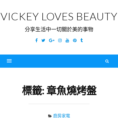
Skip
to
VICKEY LOVES BEAUTY
content
分享生活中一切關於美的事物
Facebook
Twitter
Google
Instagram
YouTube
Pinterest
Tumblr
Plus
搜
尋
Menu
關
鍵
標籤:
章魚燒烤盤
字
廚房家電