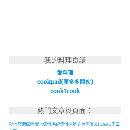
我的料理食譜
愛料理
cookpad(原多多開伙)
cook1cook
熱門文章與頁面︰
彰化 鹿港傢俱 實木傢俱 系統傢俱推薦 先進傢俱 X iCAKU愛庫