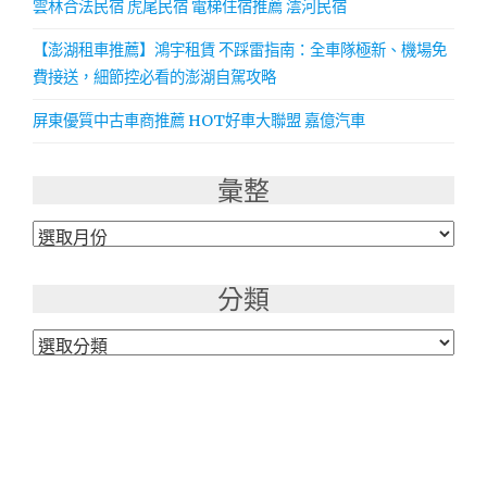
雲林合法民宿 虎尾民宿 電梯住宿推薦 澐河民宿
【澎湖租車推薦】鴻宇租賃 不踩雷指南：全車隊極新、機場免
費接送，細節控必看的澎湖自駕攻略
屏東優質中古車商推薦 HOT好車大聯盟 嘉億汽車
彙整
彙
整
分類
分
類