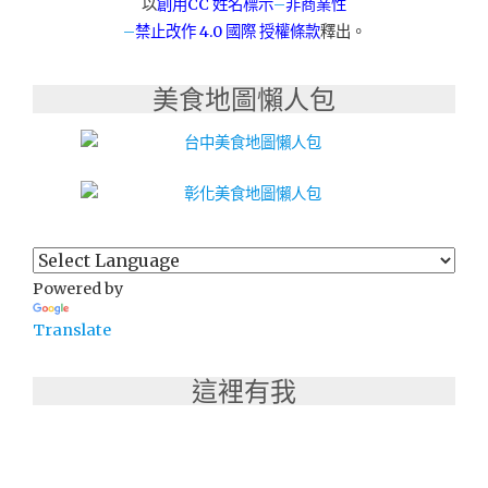
以
創用CC 姓名標示
–
非商業性
燒
–
禁止改作
4.0 國際 授權條款
釋出。
烤
章
魚
美食地圖懶人包
燒
在
家
輕
鬆
做"
Powered by
Translate
這裡有我