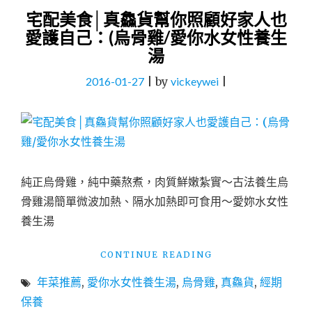
宅配美食│真鱻貨幫你照顧好家人也
愛護自己：(烏骨雞/愛你水女性養生
湯
2016-01-27
|
by
vickeywei
|
純正烏骨雞，純中藥熬煮，肉質鮮嫩紮實～古法養生烏
骨雞湯簡單微波加熱、隔水加熱即可食用～愛妳水女性
養生湯
"宅
CONTINUE READING
配
年菜推薦
,
愛你水女性養生湯
,
烏骨雞
,
真鱻貨
,
經期
美
食
保養