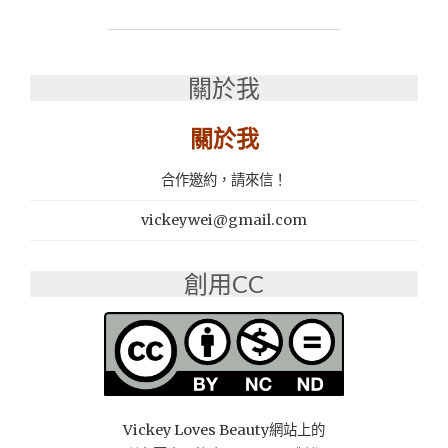
│
真
鱻
貨
關於我
幫
你
照
關於我
顧
好
合作邀約，請來信！
家
人
vickeywei@gmail.com
也
愛
護
創用CC
自
己：
(烏
骨
雞/
愛
你
Vickey Loves Beauty網站上的
水