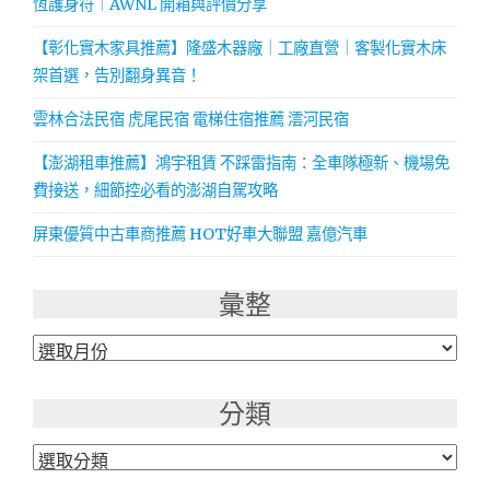
恆護身符｜AWNL 開箱與評價分享
【彰化實木家具推薦】隆盛木器廠｜工廠直營｜客製化實木床
架首選，告別翻身異音！
雲林合法民宿 虎尾民宿 電梯住宿推薦 澐河民宿
【澎湖租車推薦】鴻宇租賃 不踩雷指南：全車隊極新、機場免
費接送，細節控必看的澎湖自駕攻略
屏東優質中古車商推薦 HOT好車大聯盟 嘉億汽車
彙整
彙
整
分類
分
類