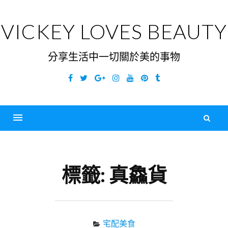
Skip
to
VICKEY LOVES BEAUTY
content
分享生活中一切關於美的事物
Facebook
Twitter
Google
Instagram
YouTube
Pinterest
Tumblr
Plus
搜
尋
Menu
關
鍵
標籤:
真鱻貨
字
宅配美食