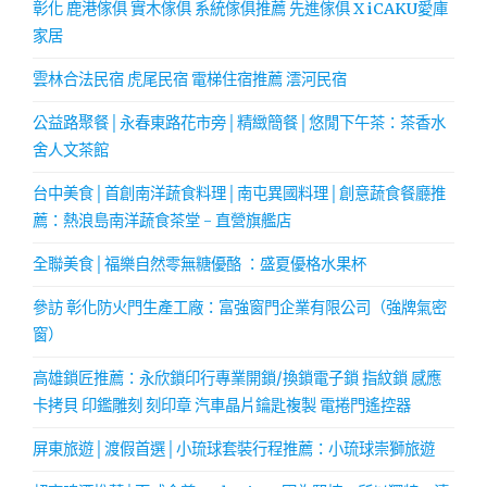
彰化 鹿港傢俱 實木傢俱 系統傢俱推薦 先進傢俱 X iCAKU愛庫
家居
雲林合法民宿 虎尾民宿 電梯住宿推薦 澐河民宿
公益路聚餐│永春東路花市旁│精緻簡餐│悠閒下午茶：茶香水
舍人文茶館
台中美食│首創南洋蔬食料理│南屯異國料理│創意蔬食餐廳推
薦：熱浪島南洋蔬食茶堂 - 直營旗艦店
全聯美食│福樂自然零無糖優酪 ：盛夏優格水果杯
參訪 彰化防火門生產工廠：富強窗門企業有限公司（強牌氣密
窗）
高雄鎖匠推薦：永欣鎖印行專業開鎖/換鎖電子鎖 指紋鎖 感應
卡拷貝 印鑑雕刻 刻印章 汽車晶片鑰匙複製 電捲門遙控器
屏東旅遊│渡假首選│小琉球套裝行程推薦：小琉球崇獅旅遊