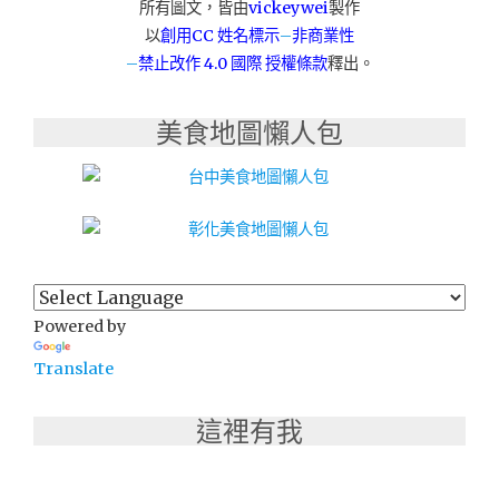
所有圖文，皆由
vickeywei
製作
女
以
創用CC 姓名標示
–
非商業性
性
–
禁止改作
4.0 國際 授權條款
釋出。
養
生
湯"
美食地圖懶人包
Powered by
Translate
這裡有我