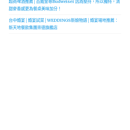
超商啤酒推薦│百威金尊Budweiser 因為堅持，所以獨特，清
甜麥香感更為餐桌美味加分！
台中婚宴│婚宴試菜│WEDDINGS新娘物語│婚宴場地推薦：
新天地餐飲集團崇德旗艦店