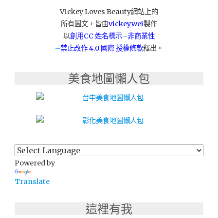
更
Vickey Loves Beauty網站上的
為
所有圖文，皆由
vickeywei
製作
餐
桌
以
創用CC 姓名標示
–
非商業性
美
–
禁止改作
4.0 國際 授權條款
釋出。
味
加
美食地圖懶人包
分！"
Powered by
Translate
這裡有我