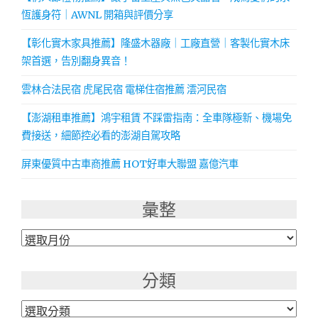
恆護身符｜AWNL 開箱與評價分享
【彰化實木家具推薦】隆盛木器廠｜工廠直營｜客製化實木床
架首選，告別翻身異音！
雲林合法民宿 虎尾民宿 電梯住宿推薦 澐河民宿
【澎湖租車推薦】鴻宇租賃 不踩雷指南：全車隊極新、機場免
費接送，細節控必看的澎湖自駕攻略
屏東優質中古車商推薦 HOT好車大聯盟 嘉億汽車
彙整
彙
整
分類
分