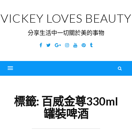
Skip
to
VICKEY LOVES BEAUTY
content
分享生活中一切關於美的事物
Facebook
Twitter
Google
Instagram
YouTube
Pinterest
Tumblr
Plus
搜
尋
Menu
關
鍵
標籤:
百威金尊330ml
字
罐裝啤酒