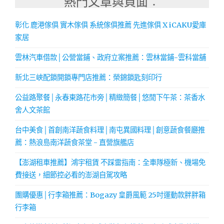
熱門文章與頁面︰
彰化 鹿港傢俱 實木傢俱 系統傢俱推薦 先進傢俱 X iCAKU愛庫
家居
雲林汽車借款│公營當鋪、政府立案推薦：雲林當鋪-雲科當舖
新北三峽配鎖開鎖專門店推薦：榮錦鎖匙刻印行
公益路聚餐│永春東路花市旁│精緻簡餐│悠閒下午茶：茶香水
舍人文茶館
台中美食│首創南洋蔬食料理│南屯異國料理│創意蔬食餐廳推
薦：熱浪島南洋蔬食茶堂 - 直營旗艦店
【澎湖租車推薦】鴻宇租賃 不踩雷指南：全車隊極新、機場免
費接送，細節控必看的澎湖自駕攻略
團購優惠│行李箱推薦：Bogazy 皇爵風範 25吋運動款胖胖箱
行李箱