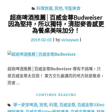
料理食譜
,
其他
,
宅配美食
超商啤酒推薦│百威金尊Budweiser
因為堅持，所以獨特，清甜麥香感更
為餐桌美味加分！
2019-02-01
|
by
vickeywei
|
超商啤酒推薦│百威金尊Budweiser 哪有不挑嘴，只
是百威金尊太百搭！ 東方文化最講究的地方就是餐桌，
而會 …
"超
CONTINUE READING
商
單一麥芽啤酒
,
宵夜
,
料理
,
百威金尊
,
百威金尊330ml
啤
酒
罐裝啤酒
,
百威金尊500ml瓶裝啤酒
,
百威金尊啤酒
,
超商