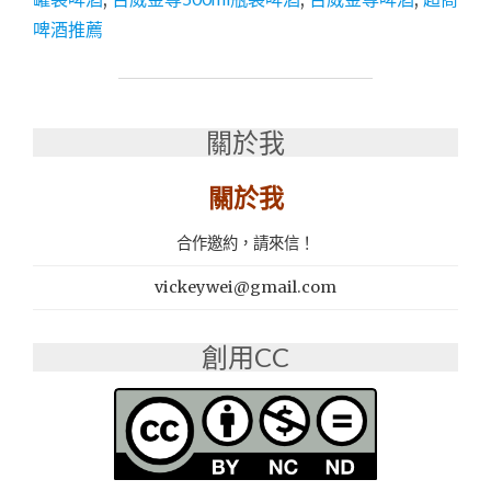
推
啤酒推薦
薦
│
百
威
金
關於我
尊
BUDWEISER
關於我
因
為
合作邀約，請來信！
堅
持，
vickeywei@gmail.com
所
以
獨
創用CC
特，
清
甜
麥
香
感