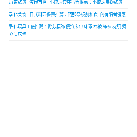
屏東旅遊│渡假首選│小琉球套裝行程推薦：小琉球崇獅旅遊
彰化美食│日式料理餐廳推薦：阿那祭板前和食_內有讀者優惠
彰化寢具工廠推薦：爵芳寢飾 優質床包 床罩 棉被 絲被 枕頭 獨
立筒床墊