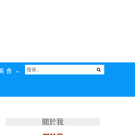
搜
Menu
美食
尋
關
鍵
字:
關於我