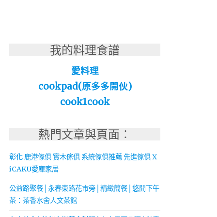
我的料理食譜
愛料理
cookpad(原多多開伙)
cook1cook
熱門文章與頁面︰
彰化 鹿港傢俱 實木傢俱 系統傢俱推薦 先進傢俱 X
iCAKU愛庫家居
公益路聚餐│永春東路花市旁│精緻簡餐│悠閒下午
茶：茶香水舍人文茶館