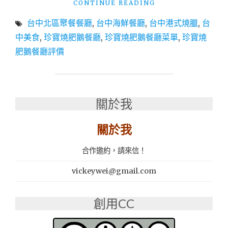
"台
CONTINUE READING
中
台中北區聚餐餐廳
,
台中海鮮餐廳
,
台中港式燒臘
,
台
美
食
中美食
,
珍寶燒肥鵝餐廳
,
珍寶燒肥鵝餐廳菜單
,
珍寶燒
│
肥鵝餐廳評價
台
中
北
區
聚
關於我
餐
餐
關於我
廳：
珍
合作邀約，請來信！
寶
燒
vickeywei@gmail.com
肥
鵝
餐
創用CC
廳
菜
單"