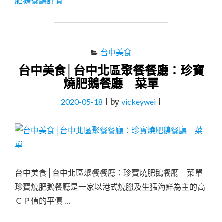
肥鵝餐廳評價
台
中
北
區
聚
台中美食
餐
台中美食│台中北區聚餐餐廳：珍寶
餐
廳：
燒肥鵝餐廳 菜單
珍
寶
2020-05-18
|
by
vickeywei
|
燒
肥
鵝
餐
廳"
台中美食│台中北區聚餐餐廳：珍寶燒肥鵝餐廳 菜單
珍寶燒肥鵝餐廳是一家以港式燒臘及生猛海鮮為主的高
ＣＰ值的平價 …