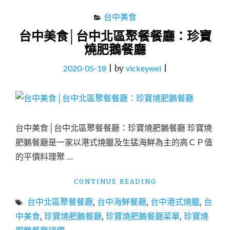
台中美食
台中美食│台中北區聚餐餐廳：珍寶
燒肥鵝餐廳
2020-05-18
|
by
vickeywei
|
台中美食│台中北區聚餐餐廳：珍寶燒肥鵝餐廳 珍寶燒
肥鵝餐廳是一家以港式燒臘及生猛海鮮為主的高ＣＰ值
的平價料理聚 …
"台
CONTINUE READING
中
台中北區聚餐餐廳
,
台中海鮮餐廳
,
台中港式燒臘
,
台
美
食
中美食
,
珍寶燒肥鵝餐廳
,
珍寶燒肥鵝餐廳菜單
,
珍寶燒
│