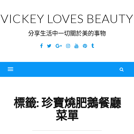
Skip
to
VICKEY LOVES BEAUTY
content
分享生活中一切關於美的事物
Facebook
Twitter
Google
Instagram
YouTube
Pinterest
Tumblr
Plus
搜
尋
Menu
關
鍵
標籤:
珍寶燒肥鵝餐廳
字
菜單