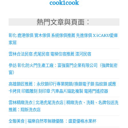
cook1cook
熱門文章與頁面︰
彰化 鹿港傢俱 實木傢俱 系統傢俱推薦 先進傢俱 X iCAKU愛庫
家居
雲林合法民宿 虎尾民宿 電梯住宿推薦 澐河民宿
參訪 彰化防火門生產工廠：富強窗門企業有限公司（強牌氣密
窗）
高雄鎖匠推薦：永欣鎖印行專業開鎖/換鎖電子鎖 指紋鎖 感應
卡拷貝 印鑑雕刻 刻印章 汽車晶片鑰匙複製 電捲門遙控器
雲林精緻洗衣│北港虎尾洗衣店│精緻洗衣、洗鞋、名牌包送洗
推薦：翔新洗衣店
全聯美食│福樂自然零無糖優酪 ：盛夏優格水果杯