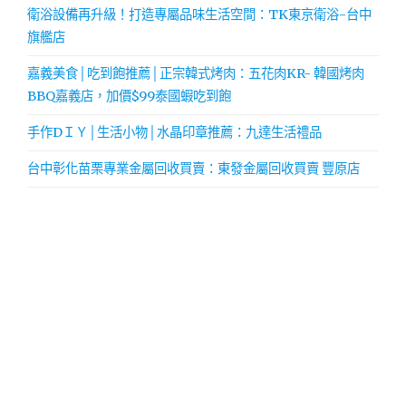
衛浴設備再升級！打造專屬品味生活空間：TK東京衛浴-台中
旗艦店
嘉義美食│吃到飽推薦│正宗韓式烤肉：五花肉KR- 韓國烤肉
BBQ嘉義店，加價$99泰國蝦吃到飽
手作DＩＹ│生活小物│水晶印章推薦：九達生活禮品
台中彰化苗栗專業金屬回收買賣：東發金屬回收買賣 豐原店