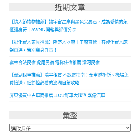
近期文章
【情人節禮物推薦】讓宇宙星塵與黑色尖晶石，成為愛情的永
恆護身符｜AWNL 開箱與評價分享
【彰化實木家具推薦】隆盛木器廠｜工廠直營｜客製化實木床
架首選，告別翻身異音！
雲林合法民宿 虎尾民宿 電梯住宿推薦 澐河民宿
【澎湖租車推薦】鴻宇租賃 不踩雷指南：全車隊極新、機場免
費接送，細節控必看的澎湖自駕攻略
屏東優質中古車商推薦 HOT好車大聯盟 嘉億汽車
彙整
彙
整