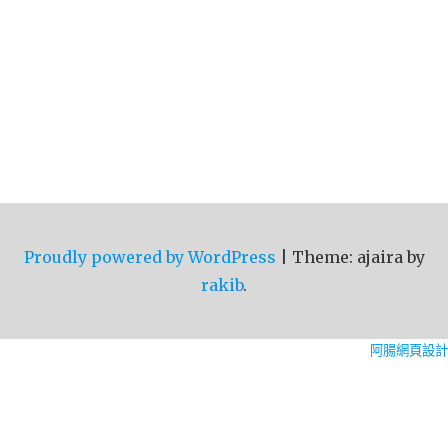
Proudly powered by WordPress
|
Theme: ajaira by
rakib
.
阿腸網頁設計