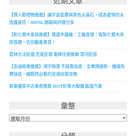
近期文章
【情人節禮物推薦】讓宇宙星塵與黑色尖晶石，成為愛情的永
恆護身符｜AWNL 開箱與評價分享
【彰化實木家具推薦】隆盛木器廠｜工廠直營｜客製化實木床
架首選，告別翻身異音！
雲林合法民宿 虎尾民宿 電梯住宿推薦 澐河民宿
【澎湖租車推薦】鴻宇租賃 不踩雷指南：全車隊極新、機場免
費接送，細節控必看的澎湖自駕攻略
屏東優質中古車商推薦 HOT好車大聯盟 嘉億汽車
彙整
彙
整
分類