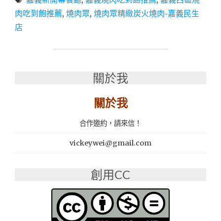
新
開
肉吃到飽推薦
,
燒肉眾
,
燒肉眾精緻炭火燒肉-嘉義民生
幕
店
│
西
區
燒
肉
關於我
吃
到
關於我
飽
推
合作邀約，請來信！
薦：
燒
vickeywei@gmail.com
肉
眾
精
創用CC
緻
炭
火
燒
肉-