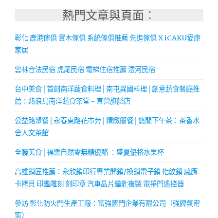
熱門文章與頁面︰
彰化 鹿港傢俱 實木傢俱 系統傢俱推薦 先進傢俱 X iCAKU愛庫
家居
雲林合法民宿 虎尾民宿 電梯住宿推薦 澐河民宿
台中美食│首創南洋蔬食料理│南屯異國料理│創意蔬食餐廳推
薦：熱浪島南洋蔬食茶堂 - 直營旗艦店
公益路聚餐│永春東路花市旁│精緻簡餐│悠閒下午茶：茶香水
舍人文茶館
全聯美食│福樂自然零無糖優酪 ：盛夏優格水果杯
高雄鎖匠推薦：永欣鎖印行專業開鎖/換鎖電子鎖 指紋鎖 感應
卡拷貝 印鑑雕刻 刻印章 汽車晶片鑰匙複製 電捲門遙控器
參訪 彰化防火門生產工廠：富強窗門企業有限公司（強牌氣密
窗）