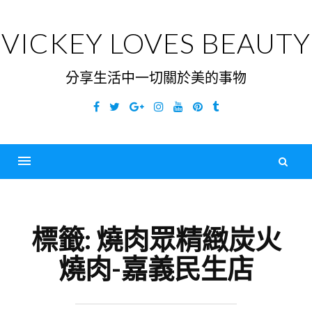
Skip
to
VICKEY LOVES BEAUTY
content
分享生活中一切關於美的事物
Facebook
Twitter
Google
Instagram
YouTube
Pinterest
Tumblr
Plus
搜
尋
Menu
關
鍵
標籤:
燒肉眾精緻炭火
字
燒肉-嘉義民生店