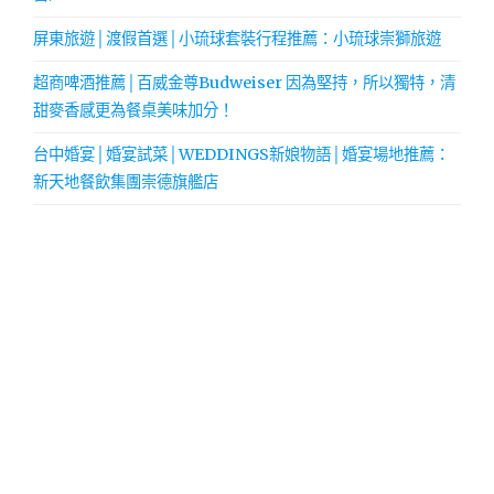
屏東旅遊│渡假首選│小琉球套裝行程推薦：小琉球崇獅旅遊
超商啤酒推薦│百威金尊Budweiser 因為堅持，所以獨特，清
甜麥香感更為餐桌美味加分！
台中婚宴│婚宴試菜│WEDDINGS新娘物語│婚宴場地推薦：
新天地餐飲集團崇德旗艦店