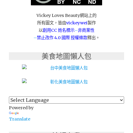
嘉
義
Vickey Loves Beauty網站上的
民
所有圖文，皆由
vickeywei
製作
生
店
以
創用CC 姓名標示
–
非商業性
$899
–
禁止改作
4.0 國際 授權條款
釋出。
龍
蝦
美食地圖懶人包
饗
宴
龍
蝦
人
人
一
尾！"
Powered by
Translate