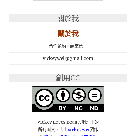
推
薦
關於我
│
禾
聯
關於我
HERAN
家
合作邀約，請來信！
電
多
vickeywei@gmail.com
功
能
電
創用CC
烤
盤：
中
秋
節
無
煙
Vickey Loves Beauty網站上的
燒
所有圖文，皆由
vickeywei
製作
烤、