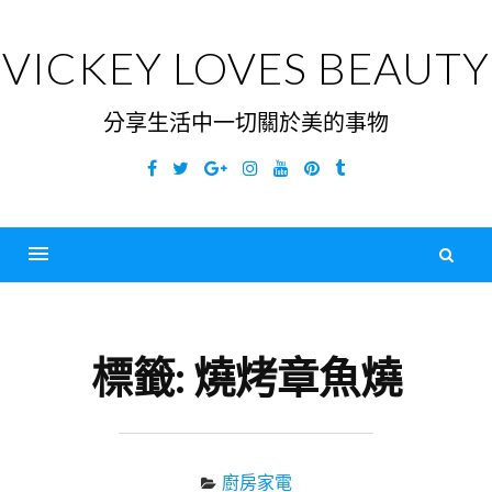
Skip
to
VICKEY LOVES BEAUTY
content
分享生活中一切關於美的事物
Facebook
Twitter
Google
Instagram
YouTube
Pinterest
Tumblr
Plus
搜
尋
Menu
關
鍵
標籤:
燒烤章魚燒
字
廚房家電