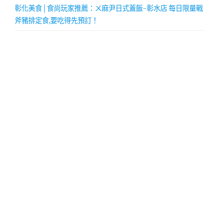
彰化美食│食尚玩家推薦：ㄨ麻尹日式蓋飯-彰水店 每日限量戰
斧豬排定食,要吃得先預訂！