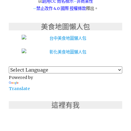
以
創用CC 姓名標示
–
非商業性
燒
–
禁止改作
4.0 國際 授權條款
釋出。
烤
章
魚
美食地圖懶人包
燒
在
家
輕
鬆
做"
Powered by
Translate
這裡有我