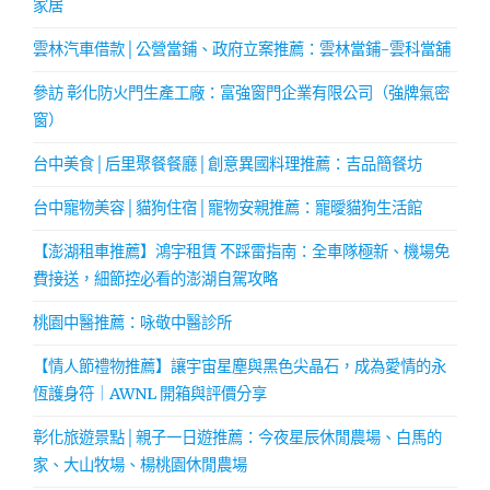
家居
雲林汽車借款│公營當鋪、政府立案推薦：雲林當鋪-雲科當舖
參訪 彰化防火門生產工廠：富強窗門企業有限公司（強牌氣密
窗）
台中美食│后里聚餐餐廳│創意異國料理推薦：吉品簡餐坊
台中寵物美容│貓狗住宿│寵物安親推薦：寵曖貓狗生活館
【澎湖租車推薦】鴻宇租賃 不踩雷指南：全車隊極新、機場免
費接送，細節控必看的澎湖自駕攻略
桃園中醫推薦：咏敬中醫診所
【情人節禮物推薦】讓宇宙星塵與黑色尖晶石，成為愛情的永
恆護身符｜AWNL 開箱與評價分享
彰化旅遊景點│親子一日遊推薦：今夜星辰休閒農場、白馬的
家、大山牧場、楊桃園休閒農場