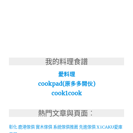
我的料理食譜
愛料理
cookpad(原多多開伙)
cook1cook
熱門文章與頁面︰
彰化 鹿港傢俱 實木傢俱 系統傢俱推薦 先進傢俱 X iCAKU愛庫