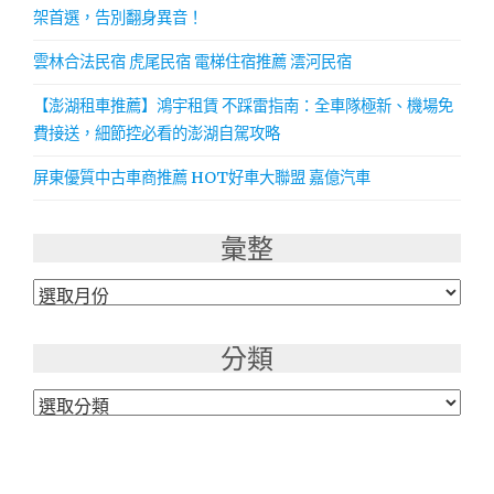
架首選，告別翻身異音！
雲林合法民宿 虎尾民宿 電梯住宿推薦 澐河民宿
【澎湖租車推薦】鴻宇租賃 不踩雷指南：全車隊極新、機場免
費接送，細節控必看的澎湖自駕攻略
屏東優質中古車商推薦 HOT好車大聯盟 嘉億汽車
彙整
彙
整
分類
分
類