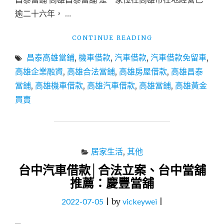
和
逾二十六年， …
當
舖"
"高
CONTINUE READING
雄
昌泰高雄當鋪
,
機車借款
,
汽車借款
,
汽車借款免留車
,
合
法
高雄企業融資
,
高雄合法當鋪
,
高雄房屋借款
,
高雄昌泰
當
當鋪
,
高雄機車借款
,
高雄汽車借款
,
高雄當鋪
,
高雄黃金
鋪
買賣
│
汽
車
借
款、
居家生活
,
其他
機
車
台中汽車借款│合法立案、台中當舖
借
推薦：慶豐當舖
款
推
2022-07-05
|
by
vickeywei
|
薦：
昌