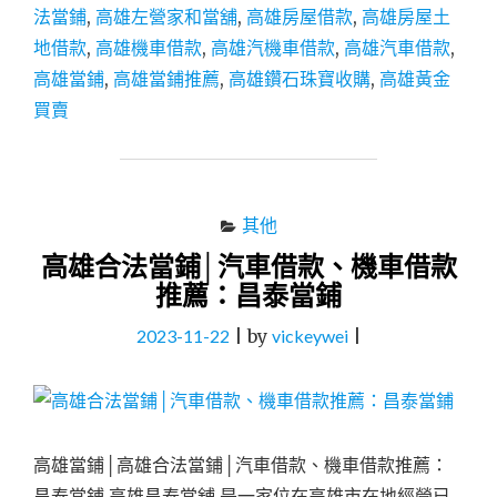
法當鋪
,
高雄左營家和當舖
,
高雄房屋借款
,
高雄房屋土
款
｜
地借款
,
高雄機車借款
,
高雄汽機車借款
,
高雄汽車借款
,
左
高雄當鋪
,
高雄當鋪推薦
,
高雄鑽石珠寶收購
,
高雄黃金
營
買賣
汽
機
車
借
款
其他
｜
三
高雄合法當鋪│汽車借款、機車借款
民
推薦：昌泰當鋪
區
汽
2023-11-22
|
by
vickeywei
|
機
車
借
款
推
薦：
高雄當鋪│高雄合法當鋪│汽車借款、機車借款推薦：
家
昌泰當鋪 高雄昌泰當舖 是一家位在高雄市在地經營已