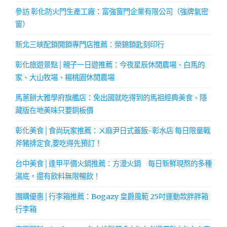
參訪 彰化防火門生產工廠：富強窗門企業有限公司（強牌氣密
窗）
新北三峽配鎖開鎖專門店推薦：榮錦鎖匙刻印行
彰化旅遊景點│親子一日遊推薦：今夜星辰休閒農場、白馬的
家、大山牧場、楊桃園休閒農場
馬蔥餅大雅學府旗艦店：免出國就吃得到的馬祖經典美食、隱
藏版在地美味只要銅板價
彰化美食│食尚玩家推薦：ㄨ麻尹日式蓋飯-彰水店 每日限量戰
斧豬排定食,要吃得先預訂！
台中美食│逢甲平價火鍋推薦：方澄火鍋 每日新鮮現熬的多種
湯底，還有飲料無限暢飲！
團購優惠│行李箱推薦：Bogazy 皇爵風範 25吋運動款胖胖箱
行李箱