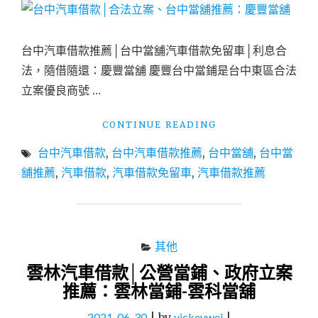
泰
當
鋪"
台中汽車借款推薦│台中當舖汽車借款免留車│利息合
法，隨借隨還：慶豐當舖 慶豐台中當鋪是台中東區合法
立案優良商號 …
"台
CONTINUE READING
中
台中汽車借款
,
台中汽車借款推薦
,
台中當舖
,
台中當
汽
車
舖推薦
,
汽車借款
,
汽車借款免留車
,
汽車借款推薦
借
款
│
合
法
其他
立
雲林汽車借款│公營當鋪、政府立案
案、
推薦：雲林當鋪-雲科當舖
台
中
2021-06-30
|
by
vickeywei
|
當