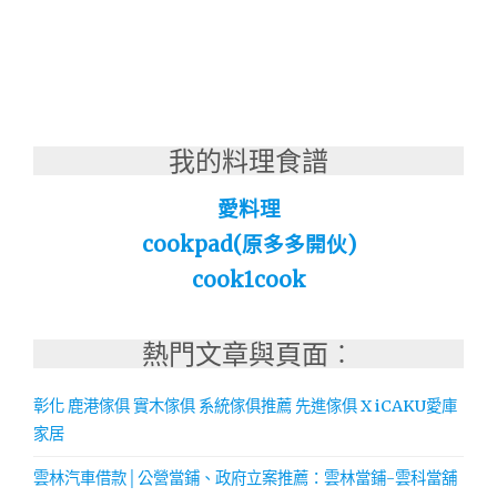
我的料理食譜
愛料理
cookpad(原多多開伙)
cook1cook
熱門文章與頁面︰
彰化 鹿港傢俱 實木傢俱 系統傢俱推薦 先進傢俱 X iCAKU愛庫
家居
雲林汽車借款│公營當鋪、政府立案推薦：雲林當鋪-雲科當舖