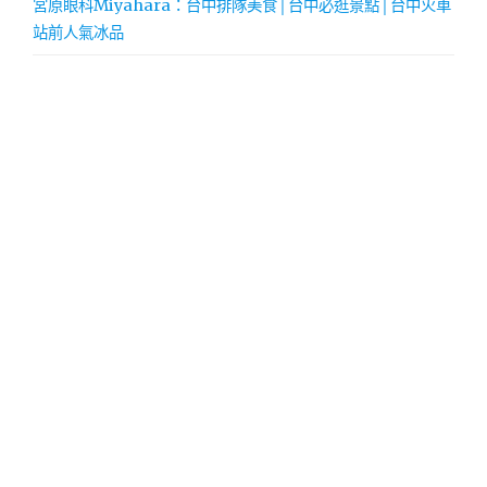
宮原眼科Miyahara：台中排隊美食│台中必逛景點│台中火車
站前人氣冰品