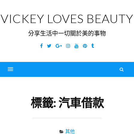
Skip
to
VICKEY LOVES BEAUTY
content
分享生活中一切關於美的事物
Facebook
Twitter
Google
Instagram
YouTube
Pinterest
Tumblr
Plus
搜
尋
Menu
關
鍵
標籤:
汽車借款
字
其他