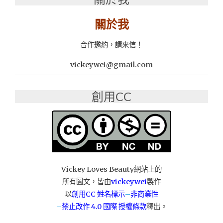
鋪、
政
關於我
府
立
合作邀約，請來信！
案
推
vickeywei@gmail.com
薦：
雲
林
創用CC
當
鋪-
雲
科
當
舖"
Vickey Loves Beauty網站上的
所有圖文，皆由
vickeywei
製作
以
創用CC 姓名標示
–
非商業性
–
禁止改作
4.0 國際 授權條款
釋出。