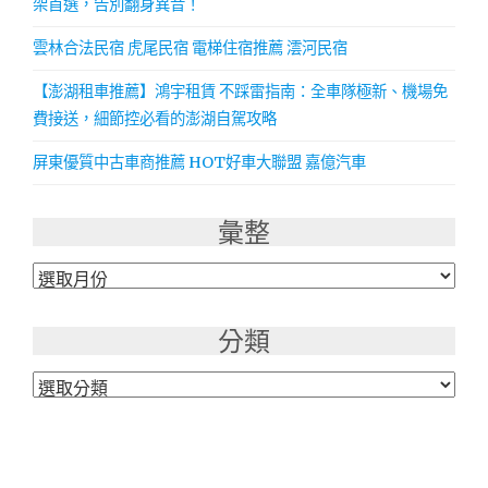
架首選，告別翻身異音！
雲林合法民宿 虎尾民宿 電梯住宿推薦 澐河民宿
【澎湖租車推薦】鴻宇租賃 不踩雷指南：全車隊極新、機場免
費接送，細節控必看的澎湖自駕攻略
屏東優質中古車商推薦 HOT好車大聯盟 嘉億汽車
彙整
彙
整
分類
分
類