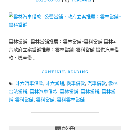
舖
推
薦：
慶
豐
當
雲林當舖│雲林當舖推薦：雲林當鋪-雲科當舖 雲林斗
舖"
六政府立案當舖推薦：雲林當鋪-雲科當舖 提供汽車借
款、機車借 …
"雲
CONTINUE READING
林
斗六汽車借款
,
斗六當鋪
,
機車借款
,
汽車借款
,
雲林
汽
車
合法當鋪
,
雲林汽車借款
,
雲林當舖
,
雲林當鋪
,
雲林當
借
鋪-雲科當舖
,
雲科當舖
,
雲科雲林當舖
款
│
公
營
當
關於我