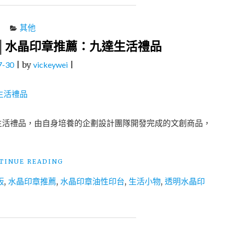
其他
│水晶印章推薦：九達生活禮品
7-30
|
by
vickeywei
|
生活禮品，由自身培養的企劃設計團隊開發完成的文創商品，
"手
TINUE READING
作
板
,
水晶印章推薦
,
水晶印章油性印台
,
生活小物
,
透明水晶印
D
Ｉ
Ｙ
│
生