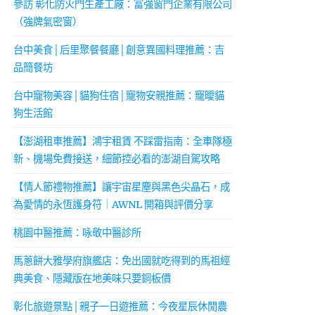
參訪 彰化防火門生產工廠：富強窗門企業有限公司
（強牌氣密窗）
台中美食│后里聚餐餐廳│創意異國料理推薦：吉
品簡餐坊
台中寵物美容│貓狗住宿│寵物安親推薦：寵曖貓
狗生活館
【澎湖租車推薦】鴻宇租賃 不踩雷指南：全車隊極
新、機場免費接送，細節控必看的澎湖自駕攻略
【情人節禮物推薦】讓宇宙星塵與黑色尖晶石，成
為愛情的永恆護身符｜AWNL 開箱與評價分享
桃園中醫推薦：咏敬中醫診所
馬蔥餅大雅學府旗艦店：免出國就吃得到的馬祖經
典美食、隱藏版在地美味只要銅板價
彰化旅遊景點│親子一日遊推薦：今夜星辰休閒農