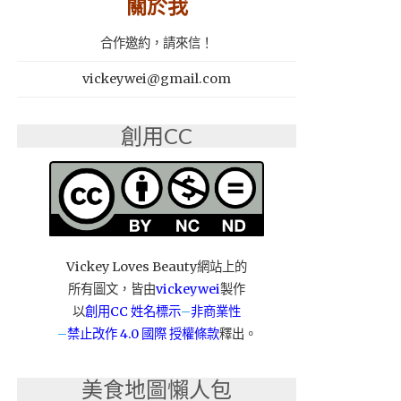
關於我
合作邀約，請來信！
vickeywei@gmail.com
創用CC
Vickey Loves Beauty網站上的
所有圖文，皆由
vickeywei
製作
以
創用CC 姓名標示
–
非商業性
–
禁止改作
4.0 國際 授權條款
釋出。
美食地圖懶人包