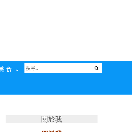
搜
Menu
美食
尋
關
鍵
字:
關於我