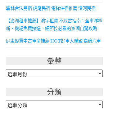
雲林合法民宿 虎尾民宿 電梯住宿推薦 澐河民宿
【澎湖租車推薦】鴻宇租賃 不踩雷指南：全車隊極
新、機場免費接送，細節控必看的澎湖自駕攻略
屏東優質中古車商推薦 HOT好車大聯盟 嘉億汽車
彙整
彙
整
分類
分
類