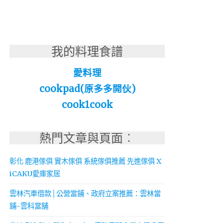
我的料理食譜
愛料理
cookpad(原多多開伙)
cook1cook
熱門文章與頁面︰
彰化 鹿港傢俱 實木傢俱 系統傢俱推薦 先進傢俱 X
iCAKU愛庫家居
雲林汽車借款│公營當鋪、政府立案推薦：雲林當
鋪-雲科當舖