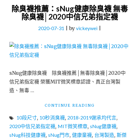
除臭襪推薦：sNug健康除臭襪 無毒
除臭襪│2020中信兄弟指定襪
2020-07-31
|
by
vickeywei
|
sNug健康除臭襪 除臭襪推薦│無毒除臭襪│2020中
信兄弟指定襪 榮獲MIT微笑標章認證、真正台灣製
造、無毒 …
"除
CONTINUE READING
臭
10段尺寸
,
10秒消臭襪
,
2018-2019謝承均代言
,
襪
推
2020中信兄弟指定襪
,
MIT微笑標章
,
sNug健康襪
,
薦：
sNug科技健康襪
,
sNug門市
,
健康童襪
,
台灣製造
,
斯傑
SNUG