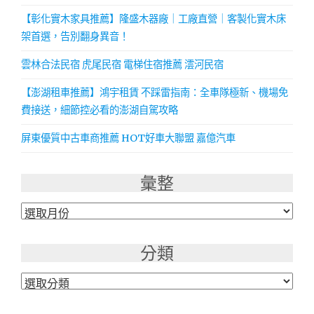
【彰化實木家具推薦】隆盛木器廠｜工廠直營｜客製化實木床
架首選，告別翻身異音！
雲林合法民宿 虎尾民宿 電梯住宿推薦 澐河民宿
【澎湖租車推薦】鴻宇租賃 不踩雷指南：全車隊極新、機場免
費接送，細節控必看的澎湖自駕攻略
屏東優質中古車商推薦 HOT好車大聯盟 嘉億汽車
彙整
彙
整
分類
分
類