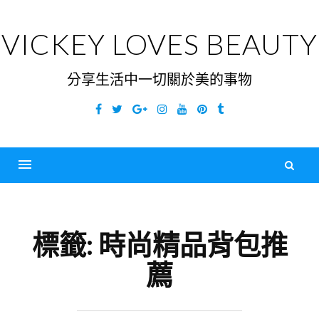
Skip
to
VICKEY LOVES BEAUTY
content
分享生活中一切關於美的事物
Facebook
Twitter
Google
Instagram
YouTube
Pinterest
Tumblr
Plus
搜
尋
Menu
關
鍵
標籤:
時尚精品背包推
字
薦