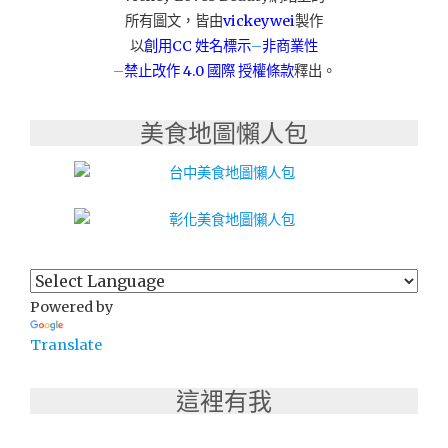
經
所有圖文，皆由
vickeywei
製作
典
以
創用CC 姓名標示
–
非商業性
黑/
–
禁止改作
4.0 國際 授權條款
釋出。
咖
啡
棕"
美食地圖懶人包
Powered by
Translate
這裡有我