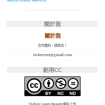
薦
│
時
尚
關於我
精
品：
瑞
關於我
典
斯
合作邀約，請來信！
德
哥
vickeywei@gmail.com
爾
摩
背
創用CC
包
品
牌
GASTON
LUGA
CLÄSSY
–
Vickey Loves Beauty網站上的