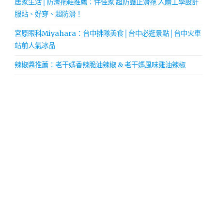
居家生活│防滑拖鞋推薦：伴佳家 超防護止滑拖 人體工學設計
服貼、好穿、超防滑！
宮原眼科Miyahara：台中排隊美食│台中必逛景點│台中火車
站前人氣冰品
辣椒醬推薦：老干媽香辣脆油辣椒 & 老干媽風味雞油辣椒