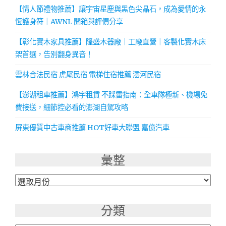
【情人節禮物推薦】讓宇宙星塵與黑色尖晶石，成為愛情的永
恆護身符｜AWNL 開箱與評價分享
【彰化實木家具推薦】隆盛木器廠｜工廠直營｜客製化實木床
架首選，告別翻身異音！
雲林合法民宿 虎尾民宿 電梯住宿推薦 澐河民宿
【澎湖租車推薦】鴻宇租賃 不踩雷指南：全車隊極新、機場免
費接送，細節控必看的澎湖自駕攻略
屏東優質中古車商推薦 HOT好車大聯盟 嘉億汽車
彙整
彙
整
分類