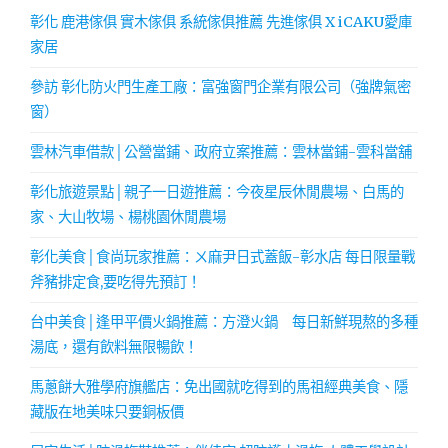
彰化 鹿港傢俱 實木傢俱 系統傢俱推薦 先進傢俱 X iCAKU愛庫
家居
參訪 彰化防火門生產工廠：富強窗門企業有限公司（強牌氣密
窗）
雲林汽車借款│公營當鋪、政府立案推薦：雲林當鋪-雲科當舖
彰化旅遊景點│親子一日遊推薦：今夜星辰休閒農場、白馬的
家、大山牧場、楊桃園休閒農場
彰化美食│食尚玩家推薦：ㄨ麻尹日式蓋飯-彰水店 每日限量戰
斧豬排定食,要吃得先預訂！
台中美食│逢甲平價火鍋推薦：方澄火鍋 每日新鮮現熬的多種
湯底，還有飲料無限暢飲！
馬蔥餅大雅學府旗艦店：免出國就吃得到的馬祖經典美食、隱
藏版在地美味只要銅板價