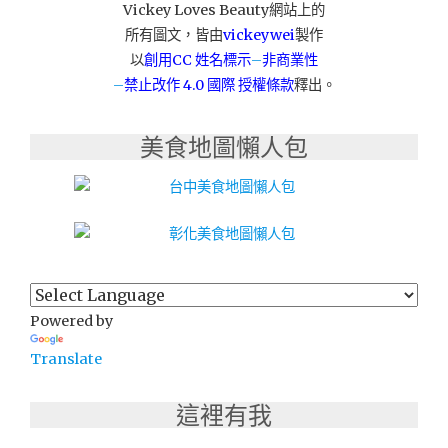
(文
Vickey Loves Beauty網站上的
末
所有圖文，皆由
vickeywei
製作
有
以
創用CC 姓名標示
–
非商業性
禮)"
–
禁止改作
4.0 國際 授權條款
釋出。
美食地圖懶人包
Powered by
Translate
這裡有我