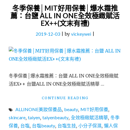
冬季保養│MIT好用保養│爆水霜推
薦：台鹽 ALL IN ONE全效極緻賦活
EX++(文末有禮)
2019-12-03
|
by
vickeywei
|
冬季保養│爆水霜推薦：台鹽 ALL IN ONE全效極緻賦
活EX++ 台鹽ALL IN ONE全效極緻賦活精華 …
"冬
CONTINUE READING
季
ALLINONE美妝保養品
,
beauty
,
MIT好用保養
,
保
養
skincare
,
taiyen
,
taiyenbeauty
,
全效極緻賦活精華
,
冬季
│MIT
保養
,
台塩
,
台塩beauty
,
台塩生技
,
小分子保濕
,
懶人保
好