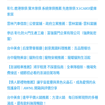
彰化 鹿港傢俱 實木傢俱 系統傢俱推薦 先進傢俱 X iCAKU愛庫
家居
雲林汽車借款│公營當鋪、政府立案推薦：雲林當鋪-雲科當舖
參訪 彰化防火門生產工廠：富強窗門企業有限公司（強牌氣密
窗）
台中美食│后里聚餐餐廳│創意異國料理推薦：吉品簡餐坊
台中寵物美容│貓狗住宿│寵物安親推薦：寵曖貓狗生活館
【澎湖租車推薦】鴻宇租賃 不踩雷指南：全車隊極新、機場免
費接送，細節控必看的澎湖自駕攻略
【情人節禮物推薦】讓宇宙星塵與黑色尖晶石，成為愛情的永
恆護身符｜AWNL 開箱與評價分享
台中美食│逢甲平價火鍋推薦：方澄火鍋 每日新鮮現熬的多種
湯底，還有飲料無限暢飲！