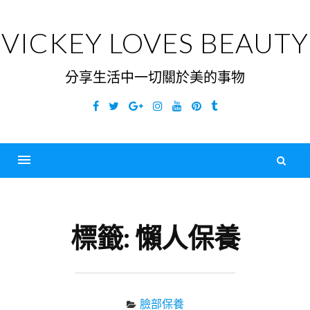
Skip
to
VICKEY LOVES BEAUTY
content
分享生活中一切關於美的事物
Facebook
Twitter
Google
Instagram
YouTube
Pinterest
Tumblr
Plus
搜
尋
Menu
關
鍵
標籤:
懶人保養
字
臉部保養