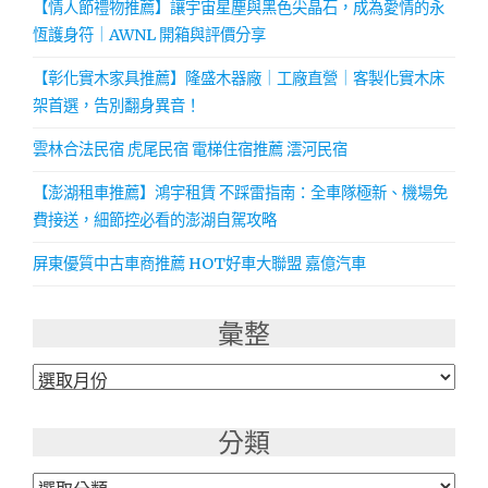
【情人節禮物推薦】讓宇宙星塵與黑色尖晶石，成為愛情的永
恆護身符｜AWNL 開箱與評價分享
【彰化實木家具推薦】隆盛木器廠｜工廠直營｜客製化實木床
架首選，告別翻身異音！
雲林合法民宿 虎尾民宿 電梯住宿推薦 澐河民宿
【澎湖租車推薦】鴻宇租賃 不踩雷指南：全車隊極新、機場免
費接送，細節控必看的澎湖自駕攻略
屏東優質中古車商推薦 HOT好車大聯盟 嘉億汽車
彙整
彙
整
分類
分