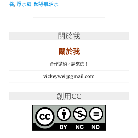
養
,
爆水霜
,
超導肌活水
用
保
養
│
爆
關於我
水
霜
關於我
推
薦：
台
合作邀約，請來信！
鹽
ALL
vickeywei@gmail.com
IN
ONE
創用CC
全
效
極
緻
賦
活
EX++