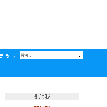
搜
Menu
美食
尋
關
鍵
字:
關於我