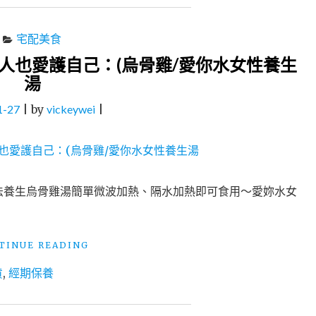
宅配美食
人也愛護自己：(烏骨雞/愛你水女性養生
湯
1-27
|
by
vickeywei
|
法養生烏骨雞湯簡單微波加熱、隔水加熱即可食用～愛妳水女
"宅
TINUE READING
配
貨
,
經期保養
美
食
│