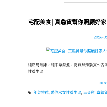
宅配美食│真鱻貨幫你照顧好家
2016-0
純正烏骨雞，純中藥熬煮，肉質鮮嫩紮實～古
性養生湯
CON
年菜推薦
,
愛你水女性養生湯
,
烏骨雞
,
真鱻