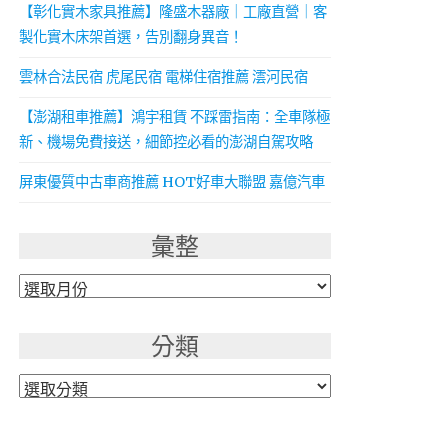
【彰化實木家具推薦】隆盛木器廠｜工廠直營｜客
製化實木床架首選，告別翻身異音！
雲林合法民宿 虎尾民宿 電梯住宿推薦 澐河民宿
【澎湖租車推薦】鴻宇租賃 不踩雷指南：全車隊極
新、機場免費接送，細節控必看的澎湖自駕攻略
屏東優質中古車商推薦 HOT好車大聯盟 嘉億汽車
彙整
彙
整
分類
分
類