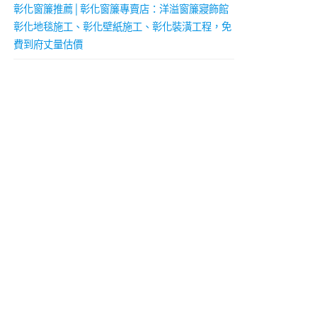
彰化窗簾推薦│彰化窗簾專賣店：洋溢窗簾寢飾館
彰化地毯施工、彰化壁紙施工、彰化裝潢工程，免
費到府丈量估價