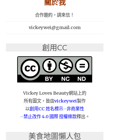
關於我
合作邀約，請來信！
vickeywei@gmail.com
創用CC
Vickey Loves Beauty網站上的
所有圖文，皆由
vickeywei
製作
以
創用CC 姓名標示
–
非商業性
–
禁止改作
4.0 國際 授權條款
釋出。
美食地圖懶人包