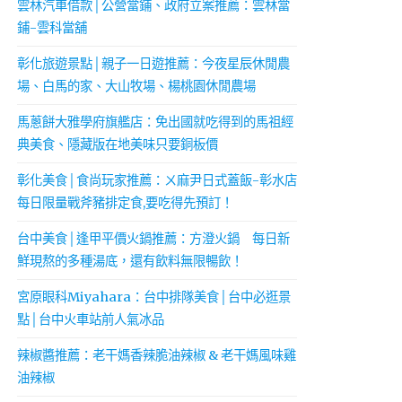
雲林汽車借款│公營當鋪、政府立案推薦：雲林當
鋪-雲科當舖
彰化旅遊景點│親子一日遊推薦：今夜星辰休閒農
場、白馬的家、大山牧場、楊桃園休閒農場
馬蔥餅大雅學府旗艦店：免出國就吃得到的馬祖經
典美食、隱藏版在地美味只要銅板價
彰化美食│食尚玩家推薦：ㄨ麻尹日式蓋飯-彰水店
每日限量戰斧豬排定食,要吃得先預訂！
台中美食│逢甲平價火鍋推薦：方澄火鍋 每日新
鮮現熬的多種湯底，還有飲料無限暢飲！
宮原眼科Miyahara：台中排隊美食│台中必逛景
點│台中火車站前人氣冰品
辣椒醬推薦：老干媽香辣脆油辣椒 & 老干媽風味雞
油辣椒