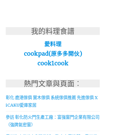
我的料理食譜
愛料理
cookpad(原多多開伙)
cook1cook
熱門文章與頁面︰
彰化 鹿港傢俱 實木傢俱 系統傢俱推薦 先進傢俱 X
iCAKU愛庫家居
參訪 彰化防火門生產工廠：富強窗門企業有限公司
（強牌氣密窗）