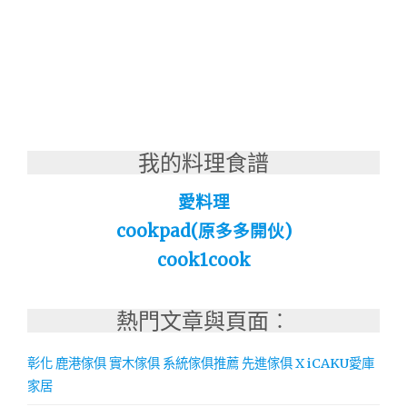
我的料理食譜
愛料理
cookpad(原多多開伙)
cook1cook
熱門文章與頁面︰
彰化 鹿港傢俱 實木傢俱 系統傢俱推薦 先進傢俱 X iCAKU愛庫
家居