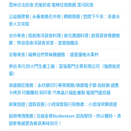
雲林合法民宿 虎尾民宿 電梯住宿推薦 澐河民宿
公益路聚餐│永春東路花市旁│精緻簡餐│悠閒下午茶：茶香水
舍人文茶館
台中美食│首創南洋蔬食料理│南屯異國料理│創意蔬食餐廳推
薦：熱浪島南洋蔬食茶堂 - 直營旗艦店
全聯美食│福樂自然零無糖優酪 ：盛夏優格水果杯
參訪 彰化防火門生產工廠：富強窗門企業有限公司（強牌氣密
窗）
高雄鎖匠推薦：永欣鎖印行專業開鎖/換鎖電子鎖 指紋鎖 感應
卡拷貝 印鑑雕刻 刻印章 汽車晶片鑰匙複製 電捲門遙控器
屏東旅遊│渡假首選│小琉球套裝行程推薦：小琉球崇獅旅遊
超商啤酒推薦│百威金尊Budweiser 因為堅持，所以獨特，清
甜麥香感更為餐桌美味加分！