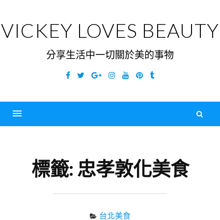
Skip
to
VICKEY LOVES BEAUTY
content
分享生活中一切關於美的事物
Facebook
Twitter
Google
Instagram
YouTube
Pinterest
Tumblr
Plus
搜
尋
Menu
關
鍵
標籤:
忠孝敦化美食
字
台北美食