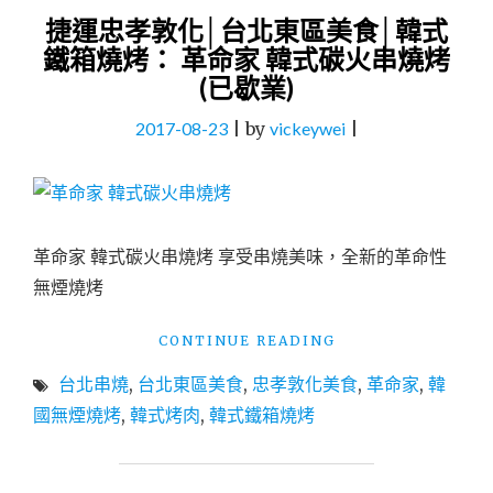
捷運忠孝敦化│台北東區美食│韓式
鐵箱燒烤： 革命家 韓式碳火串燒烤
(已歇業)
2017-08-23
|
by
vickeywei
|
革命家 韓式碳火串燒烤 享受串燒美味，全新的革命性
無煙燒烤
"捷
CONTINUE READING
運
台北串燒
,
台北東區美食
,
忠孝敦化美食
,
革命家
,
韓
忠
孝
國無煙燒烤
,
韓式烤肉
,
韓式鐵箱燒烤
敦
化
│