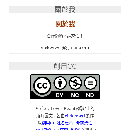
台
關於我
北
東
區
關於我
美
食
合作邀約，請來信！
│
韓
vickeywei@gmail.com
式
鐵
箱
創用CC
燒
烤：
革
命
家
韓
式
Vickey Loves Beauty網站上的
碳
所有圖文，皆由
vickeywei
製作
火
以
創用CC 姓名標示
–
非商業性
串