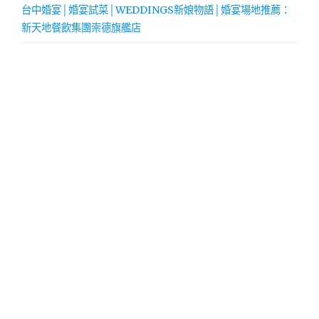
台中婚宴│婚宴試菜│WEDDINGS新娘物語│婚宴場地推薦：
新天地餐飲集團崇德旗艦店