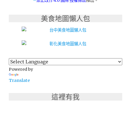
–
禁止改作
4.0 國際 授權條款
釋出。
燒
烤
(已
美食地圖懶人包
歇
業)"
Powered by
Translate
這裡有我