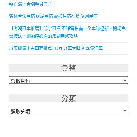
架首選，告別翻身異音！
雲林合法民宿 虎尾民宿 電梯住宿推薦 澐河民宿
【澎湖租車推薦】鴻宇租賃 不踩雷指南：全車隊極新、機場免
費接送，細節控必看的澎湖自駕攻略
屏東優質中古車商推薦 HOT好車大聯盟 嘉億汽車
彙整
彙
整
分類
分
類