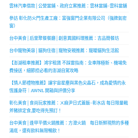
雲林汽車借款│公營當鋪、政府立案推薦：雲林當鋪-雲科當舖
參訪 彰化防火門生產工廠：富強窗門企業有限公司（強牌氣密
窗）
台中美食│后里聚餐餐廳│創意異國料理推薦：吉品簡餐坊
台中寵物美容│貓狗住宿│寵物安親推薦：寵曖貓狗生活館
【澎湖租車推薦】鴻宇租賃 不踩雷指南：全車隊極新、機場免
費接送，細節控必看的澎湖自駕攻略
【情人節禮物推薦】讓宇宙星塵與黑色尖晶石，成為愛情的永
恆護身符｜AWNL 開箱與評價分享
彰化美食│食尚玩家推薦：ㄨ麻尹日式蓋飯-彰水店 每日限量戰
斧豬排定食,要吃得先預訂！
台中美食│逢甲平價火鍋推薦：方澄火鍋 每日新鮮現熬的多種
湯底，還有飲料無限暢飲！