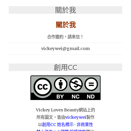
韓
關於我
式
料
理
關於我
推
薦：
合作邀約，請來信！
瑪
西
vickeywei@gmail.com
所
師
大
創用CC
店"
Vickey Loves Beauty網站上的
所有圖文，皆由
vickeywei
製作
以
創用CC 姓名標示
–
非商業性