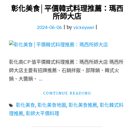
彰化美食│平價韓式料理推薦：瑪西
所師大店
2024-06-06
|
by
vickeywei
|
彰化高CＰ值平價韓式料理推薦：瑪西所師大店 瑪西所
師大店主要有招牌推薦、石鍋拌飯、部隊鍋、韓式火
鍋、大醬鍋、 …
"彰
CONTINUE READING
化
彰化美食
,
彰化美食地圖
,
彰化美食推薦
,
彰化韓式料
美
食
理推薦
,
彰師大平價料理
│
平
價