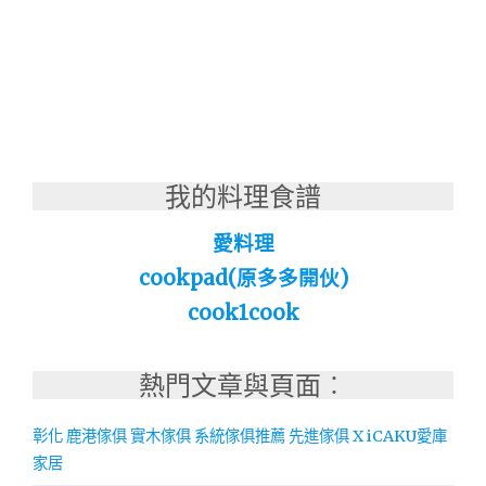
我的料理食譜
愛料理
cookpad(原多多開伙)
cook1cook
熱門文章與頁面︰
彰化 鹿港傢俱 實木傢俱 系統傢俱推薦 先進傢俱 X iCAKU愛庫
家居