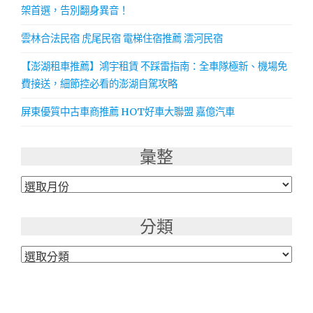
架首選，告別翻身異音！
雲林合法民宿 虎尾民宿 電梯住宿推薦 澐河民宿
【澎湖租車推薦】鴻宇租賃 不踩雷指南：全車隊極新、機場免
費接送，細節控必看的澎湖自駕攻略
屏東優質中古車商推薦 HOT好車大聯盟 嘉億汽車
彙整
彙
整
分類
分
類