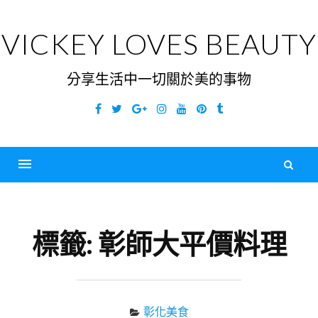
Skip
to
VICKEY LOVES BEAUTY
content
分享生活中一切關於美的事物
Facebook
Twitter
Google
Instagram
YouTube
Pinterest
Tumblr
Plus
搜
尋
Menu
關
鍵
標籤:
彰師大平價料理
字
彰化美食