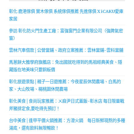
彰化 鹿港傢俱 實木傢俱 系統傢俱推薦 先進傢俱 X iCAKU愛庫
家居
參訪 彰化防火門生產工廠：富強窗門企業有限公司（強牌氣密
窗）
雲林汽車借款│公營當鋪、政府立案推薦：雲林當鋪-雲科當舖
馬蔥餅大雅學府旗艦店：免出國就吃得到的馬祖經典美食、隱
藏版在地美味只要銅板價
彰化旅遊景點│親子一日遊推薦：今夜星辰休閒農場、白馬的
家、大山牧場、楊桃園休閒農場
彰化美食│食尚玩家推薦：ㄨ麻尹日式蓋飯-彰水店 每日限量戰
斧豬排定食,要吃得先預訂！
台中美食│逢甲平價火鍋推薦：方澄火鍋 每日新鮮現熬的多種
湯底，還有飲料無限暢飲！