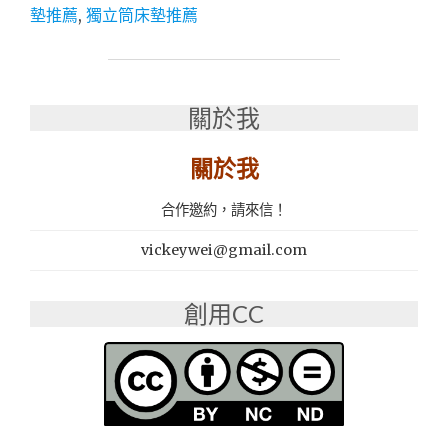
墊推薦
,
獨立筒床墊推薦
│
獨
立
筒
床
關於我
墊
│
關於我
乳
膠
床
合作邀約，請來信！
墊
推
vickeywei@gmail.com
薦：
橘
創用CC
家
床
墊
彰
化
門
市"