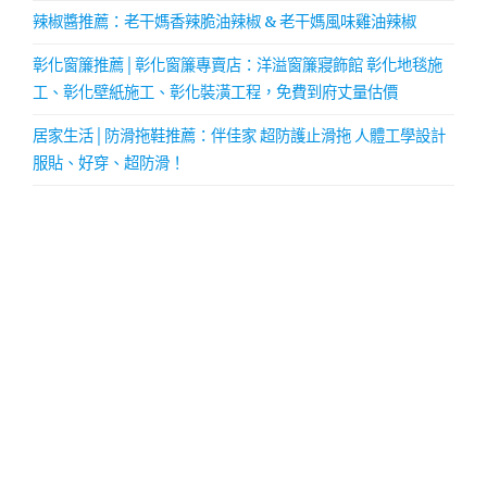
辣椒醬推薦：老干媽香辣脆油辣椒 & 老干媽風味雞油辣椒
彰化窗簾推薦│彰化窗簾專賣店：洋溢窗簾寢飾館 彰化地毯施
工、彰化壁紙施工、彰化裝潢工程，免費到府丈量估價
居家生活│防滑拖鞋推薦：伴佳家 超防護止滑拖 人體工學設計
服貼、好穿、超防滑！