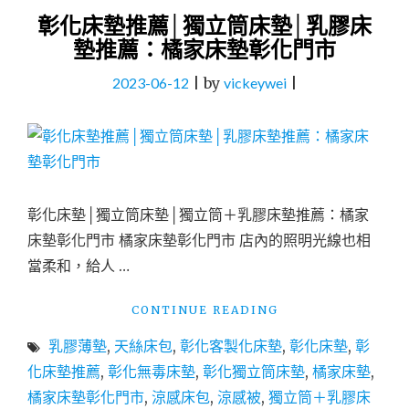
彰化床墊推薦│獨立筒床墊│乳膠床
墊推薦：橘家床墊彰化門市
2023-06-12
|
by
vickeywei
|
彰化床墊│獨立筒床墊│獨立筒＋乳膠床墊推薦：橘家
床墊彰化門市 橘家床墊彰化門市 店內的照明光線也相
當柔和，給人 …
"彰
CONTINUE READING
化
乳膠薄墊
,
天絲床包
,
彰化客製化床墊
,
彰化床墊
,
彰
床
墊
化床墊推薦
,
彰化無毒床墊
,
彰化獨立筒床墊
,
橘家床墊
,
推
橘家床墊彰化門市
,
涼感床包
,
涼感被
,
獨立筒＋乳膠床
薦