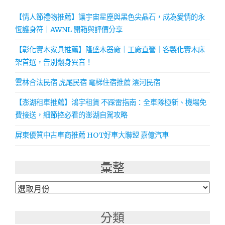
【情人節禮物推薦】讓宇宙星塵與黑色尖晶石，成為愛情的永
恆護身符｜AWNL 開箱與評價分享
【彰化實木家具推薦】隆盛木器廠｜工廠直營｜客製化實木床
架首選，告別翻身異音！
雲林合法民宿 虎尾民宿 電梯住宿推薦 澐河民宿
【澎湖租車推薦】鴻宇租賃 不踩雷指南：全車隊極新、機場免
費接送，細節控必看的澎湖自駕攻略
屏東優質中古車商推薦 HOT好車大聯盟 嘉億汽車
彙整
彙
整
分類