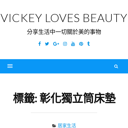
Skip
to
VICKEY LOVES BEAUTY
content
分享生活中一切關於美的事物
Facebook
Twitter
Google
Instagram
YouTube
Pinterest
Tumblr
Plus
搜
尋
Menu
關
鍵
標籤:
彰化獨立筒床墊
字
居家生活