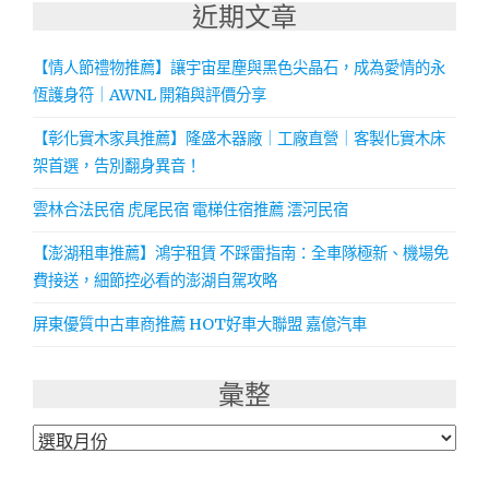
近期文章
【情人節禮物推薦】讓宇宙星塵與黑色尖晶石，成為愛情的永
恆護身符｜AWNL 開箱與評價分享
【彰化實木家具推薦】隆盛木器廠｜工廠直營｜客製化實木床
架首選，告別翻身異音！
雲林合法民宿 虎尾民宿 電梯住宿推薦 澐河民宿
【澎湖租車推薦】鴻宇租賃 不踩雷指南：全車隊極新、機場免
費接送，細節控必看的澎湖自駕攻略
屏東優質中古車商推薦 HOT好車大聯盟 嘉億汽車
彙整
彙
整