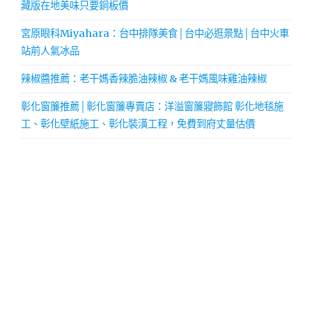
藏版在地美味只要銅板價
宮原眼科Miyahara：台中排隊美食│台中必逛景點│台中火車
站前人氣冰品
辣椒醬推薦：老干媽香辣脆油辣椒 & 老干媽風味雞油辣椒
彰化窗簾推薦│彰化窗簾專賣店：洋溢窗簾寢飾館 彰化地毯施
工、彰化壁紙施工、彰化裝潢工程，免費到府丈量估價