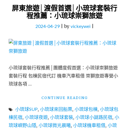
屏東旅遊│渡假首選│小琉球套裝行
程推薦：小琉球崇獅旅遊
2024-04-29
|
by
vickeywei
|
小琉球套裝行程推薦│團體度假首選：小琉球崇獅旅遊
套裝行程 包棟民宿代訂 機車汽車租借 崇獅旅遊專營小
琉球各項 …
"屏
CONTINUE READING
東
小琉球SUP
,
小琉球來回船票
,
小琉球包棟
,
小琉球包
旅
遊
棟民宿
,
小琉球夜遊
,
小琉球套裝
,
小琉球小謎路民宿
,
小
│
琉球嶼野山隱
,
小琉球微光晨曦
,
小琉球機車租借
,
小琉
渡