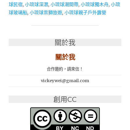
球民宿
,
小琉球深潛
,
小琉球潮間帶
,
小琉球獨木舟
,
小琉
假
首
球玻璃船
,
小琉球祟獅旅遊
,
小琉球親子戶外露營
選
│
小
琉
關於我
球
套
裝
關於我
行
程
合作邀約，請來信！
推
薦：
vickeywei@gmail.com
小
琉
球
創用CC
崇
獅
旅
遊"