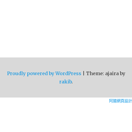
Proudly powered by WordPress
|
Theme: ajaira by
rakib
.
阿腸網頁設計