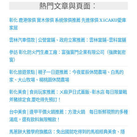
熱門文章與頁面︰
彰化 鹿港傢俱 實木傢俱 系統傢俱推薦 先進傢俱 X iCAKU愛庫
家居
雲林汽車借款│公營當鋪、政府立案推薦：雲林當鋪-雲科當舖
參訪 彰化防火門生產工廠：富強窗門企業有限公司（強牌氣密
窗）
彰化旅遊景點│親子一日遊推薦：今夜星辰休閒農場、白馬的
家、大山牧場、楊桃園休閒農場
彰化美食│食尚玩家推薦：ㄨ麻尹日式蓋飯-彰水店 每日限量戰
斧豬排定食,要吃得先預訂！
台中美食│逢甲平價火鍋推薦：方澄火鍋 每日新鮮現熬的多種
湯底，還有飲料無限暢飲！
馬蔥餅大雅學府旗艦店：免出國就吃得到的馬祖經典美食、隱