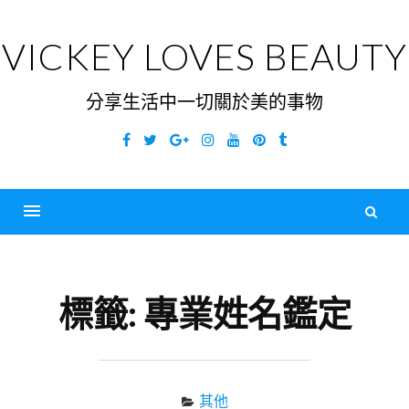
Skip
to
VICKEY LOVES BEAUTY
content
分享生活中一切關於美的事物
Facebook
Twitter
Google
Instagram
YouTube
Pinterest
Tumblr
Plus
搜
尋
Menu
關
鍵
標籤:
專業姓名鑑定
字
其他