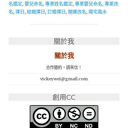
改
名鑑定
,
嬰兒命名
,
專業姓名鑑定
,
專業嬰兒命名
,
專業改
名
名
,
擇日
,
結婚擇日
,
訂婚擇日
,
開運改名
,
陽宅風水
推
薦
│
五
行
關於我
命
名
關於我
改
名
館：
合作邀約，請來信！
公
司
vickeywei@gmail.com
命
名
創用CC
嬰
兒
命
名
開
運