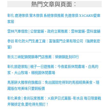
熱門文章與頁面︰
彰化 鹿港傢俱 實木傢俱 系統傢俱推薦 先進傢俱 X iCAKU愛庫
家居
雲林汽車借款│公營當鋪、政府立案推薦：雲林當鋪-雲科當舖
參訪 彰化防火門生產工廠：富強窗門企業有限公司（強牌氣密
窗）
新北三峽配鎖開鎖專門店推薦：榮錦鎖匙刻印行
彰化旅遊景點│親子一日遊推薦：今夜星辰休閒農場、白馬的
家、大山牧場、楊桃園休閒農場
馬蔥餅大雅學府旗艦店：免出國就吃得到的馬祖經典美食、隱
藏版在地美味只要銅板價
彰化美食│食尚玩家推薦：ㄨ麻尹日式蓋飯-彰水店 每日限量戰
斧豬排定食,要吃得先預訂！