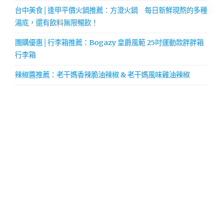
台中美食│逢甲平價火鍋推薦：方澄火鍋 每日新鮮現熬的多種
湯底，還有飲料無限暢飲！
團購優惠│行李箱推薦：Bogazy 皇爵風範 25吋運動款胖胖箱
行李箱
辣椒醬推薦：老干媽香辣脆油辣椒 & 老干媽風味雞油辣椒