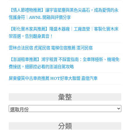
【情人節禮物推薦】讓宇宙星塵與黑色尖晶石，成為愛情的永
恆護身符｜AWNL 開箱與評價分享
【彰化實木家具推薦】隆盛木器廠｜工廠直營｜客製化實木床
架首選，告別翻身異音！
雲林合法民宿 虎尾民宿 電梯住宿推薦 澐河民宿
【澎湖租車推薦】鴻宇租賃 不踩雷指南：全車隊極新、機場免
費接送，細節控必看的澎湖自駕攻略
屏東優質中古車商推薦 HOT好車大聯盟 嘉億汽車
彙整
彙
整
分類