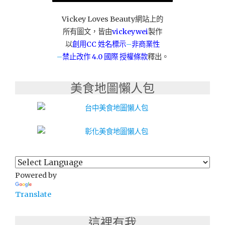
改
名
Vickey Loves Beauty網站上的
結
所有圖文，皆由
vickeywei
製作
婚
以
創用CC 姓名標示
–
非商業性
擇
–
禁止改作
4.0 國際 授權條款
釋出。
日
剖
腹
美食地圖懶人包
擇
日"
Powered by
Translate
這裡有我