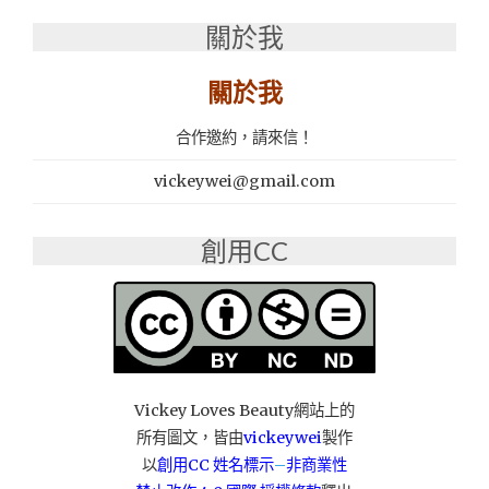
韓
關於我
國
TOUCH
IN
關於我
SOL
沒
合作邀約，請來信！
問
題
vickeywei@gmail.com
控
油
毛
創用CC
孔
隱
形
霜"
Vickey Loves Beauty網站上的
所有圖文，皆由
vickeywei
製作
以
創用CC 姓名標示
–
非商業性