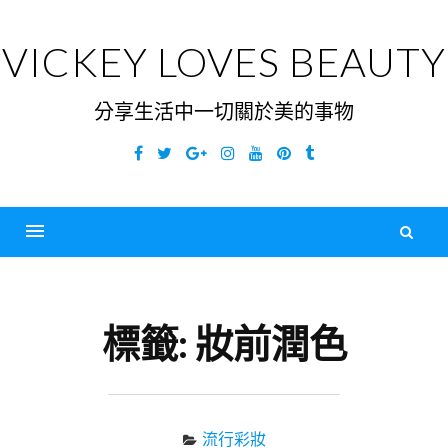
Skip
to
VICKEY LOVES BEAUTY
content
分享生活中一切關於美的事物
Facebook
Twitter
Google
Instagram
YouTube
Pinterest
Tumblr
Plus
搜
尋
Menu
關
鍵
標籤:
妝前潤色
字
流行彩妝