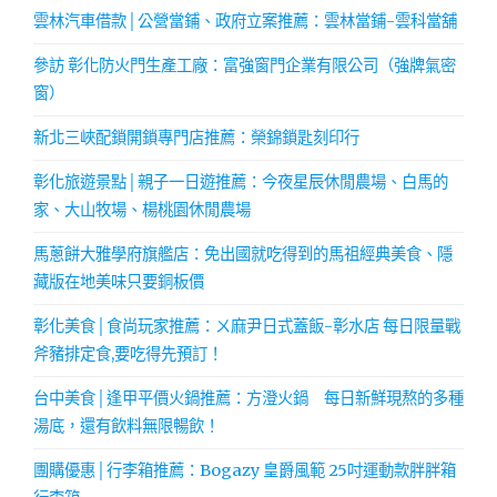
雲林汽車借款│公營當鋪、政府立案推薦：雲林當鋪-雲科當舖
參訪 彰化防火門生產工廠：富強窗門企業有限公司（強牌氣密
窗）
新北三峽配鎖開鎖專門店推薦：榮錦鎖匙刻印行
彰化旅遊景點│親子一日遊推薦：今夜星辰休閒農場、白馬的
家、大山牧場、楊桃園休閒農場
馬蔥餅大雅學府旗艦店：免出國就吃得到的馬祖經典美食、隱
藏版在地美味只要銅板價
彰化美食│食尚玩家推薦：ㄨ麻尹日式蓋飯-彰水店 每日限量戰
斧豬排定食,要吃得先預訂！
台中美食│逢甲平價火鍋推薦：方澄火鍋 每日新鮮現熬的多種
湯底，還有飲料無限暢飲！
團購優惠│行李箱推薦：Bogazy 皇爵風範 25吋運動款胖胖箱