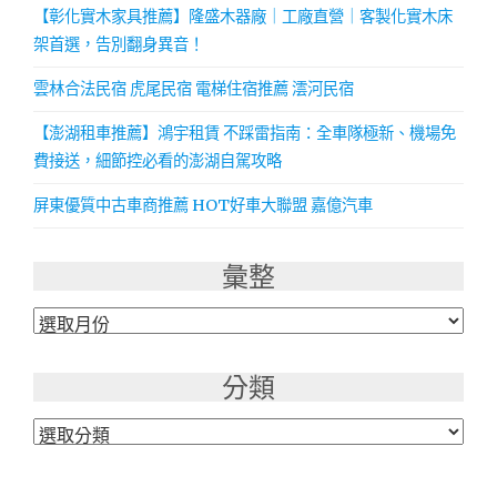
【彰化實木家具推薦】隆盛木器廠｜工廠直營｜客製化實木床
架首選，告別翻身異音！
雲林合法民宿 虎尾民宿 電梯住宿推薦 澐河民宿
【澎湖租車推薦】鴻宇租賃 不踩雷指南：全車隊極新、機場免
費接送，細節控必看的澎湖自駕攻略
屏東優質中古車商推薦 HOT好車大聯盟 嘉億汽車
彙整
彙
整
分類
分
類