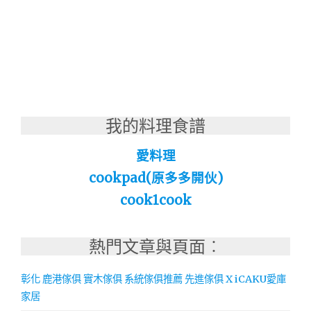
我的料理食譜
愛料理
cookpad(原多多開伙)
cook1cook
熱門文章與頁面︰
彰化 鹿港傢俱 實木傢俱 系統傢俱推薦 先進傢俱 X iCAKU愛庫
家居