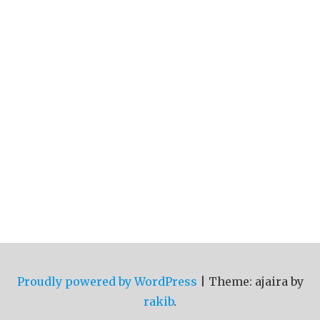
Proudly powered by WordPress
|
Theme: ajaira by
rakib
.