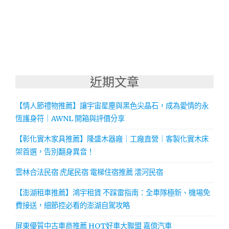
近期文章
【情人節禮物推薦】讓宇宙星塵與黑色尖晶石，成為愛情的永
恆護身符｜AWNL 開箱與評價分享
【彰化實木家具推薦】隆盛木器廠｜工廠直營｜客製化實木床
架首選，告別翻身異音！
雲林合法民宿 虎尾民宿 電梯住宿推薦 澐河民宿
【澎湖租車推薦】鴻宇租賃 不踩雷指南：全車隊極新、機場免
費接送，細節控必看的澎湖自駕攻略
屏東優質中古車商推薦 HOT好車大聯盟 嘉億汽車