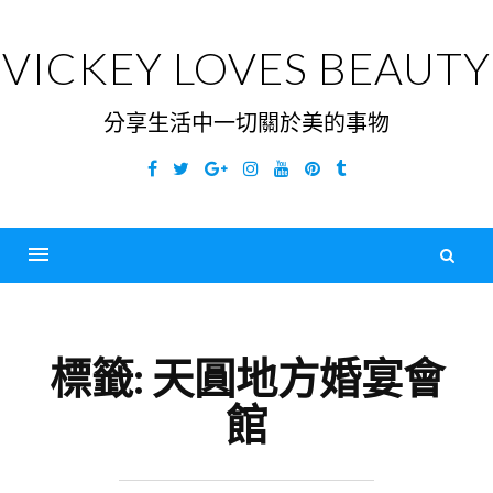
Skip
to
VICKEY LOVES BEAUTY
content
分享生活中一切關於美的事物
Facebook
Twitter
Google
Instagram
YouTube
Pinterest
Tumblr
Plus
搜
尋
Menu
關
鍵
標籤:
天圓地方婚宴會
字
館