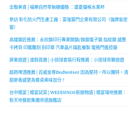
全聯美食│福樂自然零無糖優酪 ：盛夏優格水果杯
參訪 彰化防火門生產工廠：富強窗門企業有限公司（強牌氣密
窗）
高雄鎖匠推薦：永欣鎖印行專業開鎖/換鎖電子鎖 指紋鎖 感應
卡拷貝 印鑑雕刻 刻印章 汽車晶片鑰匙複製 電捲門遙控器
屏東旅遊│渡假首選│小琉球套裝行程推薦：小琉球崇獅旅遊
超商啤酒推薦│百威金尊Budweiser 因為堅持，所以獨特，清
甜麥香感更為餐桌美味加分！
台中婚宴│婚宴試菜│WEDDINGS新娘物語│婚宴場地推薦：
新天地餐飲集團崇德旗艦店