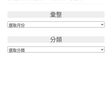
彙整
彙
整
分類
分
類