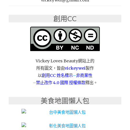
vickeywei@gmail.com
推
薦：
創用CC
天
圓
地
方
婚
宴
會
館"
Vickey Loves Beauty網站上的
所有圖文，皆由
vickeywei
製作
以
創用CC 姓名標示
–
非商業性
–
禁止改作
4.0 國際 授權條款
釋出。
美食地圖懶人包