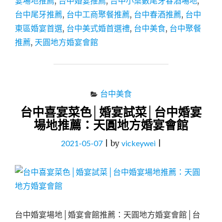
宴場地推薦
,
台中婚宴推薦
,
台中小桌數尾牙春酒場地
,
牙
台中尾牙推薦
,
台中工商聚餐推薦
,
台中春酒推薦
,
台中
春
東區婚宴首選
,
台中美式婚首選禮
,
台中美食
,
台中聚餐
酒
推
推薦
,
天圓地方婚宴會館
薦：
台
中
婚
宴
台中美食
場
台中喜宴菜色│婚宴試菜│台中婚宴
地
場地推薦：天圓地方婚宴會館
│
天
2021-05-07
|
by
vickeywei
|
圓
地
方
婚
宴
會"
台中婚宴場地│婚宴會館推薦：天圓地方婚宴會館│台