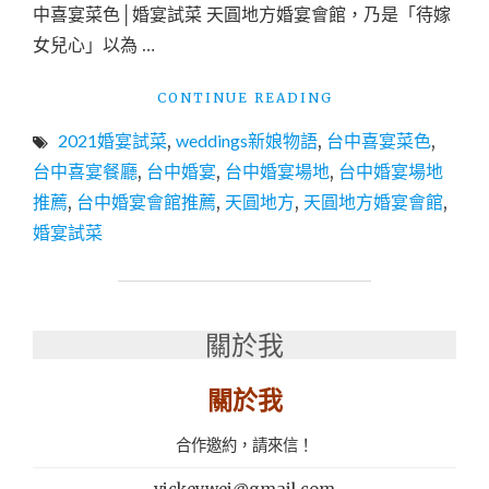
中喜宴菜色│婚宴試菜 天圓地方婚宴會館，乃是「待嫁
女兒心」以為 …
"台
CONTINUE READING
中
2021婚宴試菜
,
weddings新娘物語
,
台中喜宴菜色
,
喜
宴
台中喜宴餐廳
,
台中婚宴
,
台中婚宴場地
,
台中婚宴場地
菜
推薦
,
台中婚宴會館推薦
,
天圓地方
,
天圓地方婚宴會館
,
色
婚宴試菜
│
婚
宴
試
菜
關於我
│
台
關於我
中
婚
宴
合作邀約，請來信！
場
地