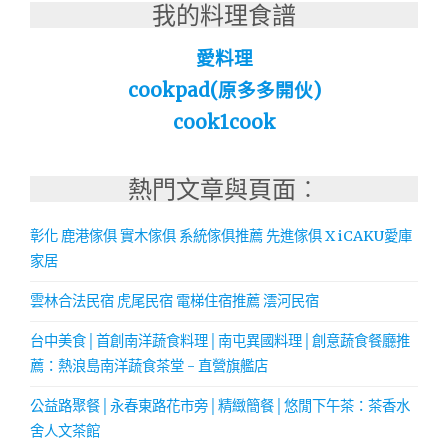
我的料理食譜
愛料理
cookpad(原多多開伙)
cook1cook
熱門文章與頁面︰
彰化 鹿港傢俱 實木傢俱 系統傢俱推薦 先進傢俱 X iCAKU愛庫
家居
雲林合法民宿 虎尾民宿 電梯住宿推薦 澐河民宿
台中美食│首創南洋蔬食料理│南屯異國料理│創意蔬食餐廳推
薦：熱浪島南洋蔬食茶堂 - 直營旗艦店
公益路聚餐│永春東路花市旁│精緻簡餐│悠閒下午茶：茶香水
舍人文茶館