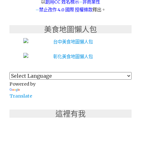
以
創用CC 姓名標示
–
非商業性
–
禁止改作
4.0 國際 授權條款
釋出。
美食地圖懶人包
Powered by
Translate
這裡有我