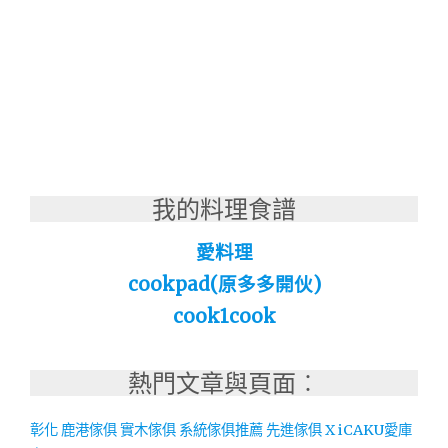
我的料理食譜
愛料理
cookpad(原多多開伙)
cook1cook
熱門文章與頁面︰
彰化 鹿港傢俱 實木傢俱 系統傢俱推薦 先進傢俱 X iCAKU愛庫