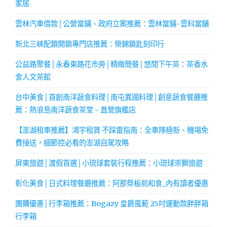
家居
雲林汽車借款│公營當鋪、政府立案推薦：雲林當鋪-雲科當舖
新北三峽配鎖開鎖專門店推薦：榮錦鎖匙刻印行
公益路聚餐│永春東路花市旁│精緻簡餐│悠閒下午茶：茶香水
舍人文茶館
台中美食│首創南洋蔬食料理│南屯異國料理│創意蔬食餐廳推
薦：熱浪島南洋蔬食茶堂 - 直營旗艦店
【澎湖租車推薦】鴻宇租賃 不踩雷指南：全車隊極新、機場免
費接送，細節控必看的澎湖自駕攻略
屏東旅遊│渡假首選│小琉球套裝行程推薦：小琉球崇獅旅遊
彰化美食│日式料理餐廳推薦：阿那祭板前和食_內有讀者優惠
團購優惠│行李箱推薦：Bogazy 皇爵風範 25吋運動款胖胖箱
行李箱