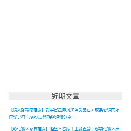
近期文章
【情人節禮物推薦】讓宇宙星塵與黑色尖晶石，成為愛情的永
恆護身符｜AWNL 開箱與評價分享
【彰化實木家具推薦】隆盛木器廠｜工廠直營｜客製化實木床