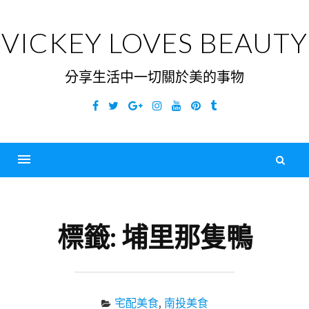
Skip
to
VICKEY LOVES BEAUTY
content
分享生活中一切關於美的事物
Facebook
Twitter
Google
Instagram
YouTube
Pinterest
Tumblr
Plus
搜
尋
Menu
關
鍵
標籤:
埔里那隻鴨
字
宅配美食
,
南投美食