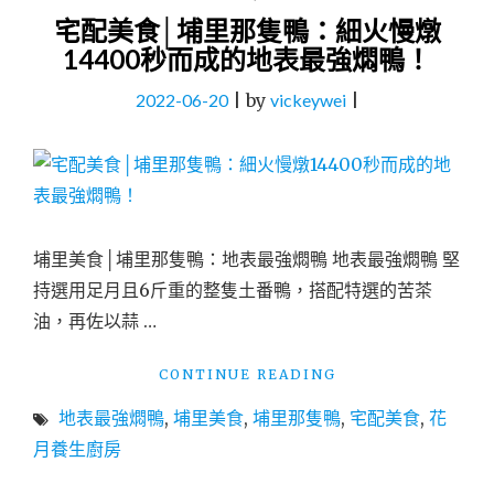
宅配美食│埔里那隻鴨：細火慢燉
14400秒而成的地表最強燜鴨！
2022-06-20
|
by
vickeywei
|
埔里美食│埔里那隻鴨：地表最強燜鴨 地表最強燜鴨 堅
持選用足月且6斤重的整隻土番鴨，搭配特選的苦茶
油，再佐以蒜 …
"宅
CONTINUE READING
配
地表最強燜鴨
,
埔里美食
,
埔里那隻鴨
,
宅配美食
,
花
美
食
月養生廚房
│
埔