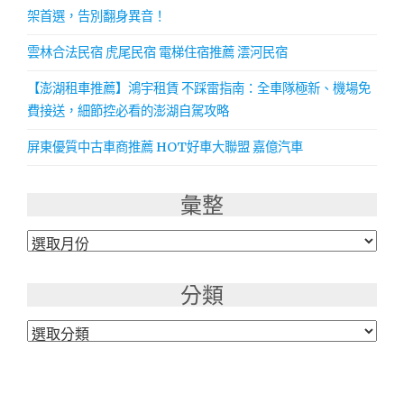
架首選，告別翻身異音！
雲林合法民宿 虎尾民宿 電梯住宿推薦 澐河民宿
【澎湖租車推薦】鴻宇租賃 不踩雷指南：全車隊極新、機場免
費接送，細節控必看的澎湖自駕攻略
屏東優質中古車商推薦 HOT好車大聯盟 嘉億汽車
彙整
彙
整
分類
分
類