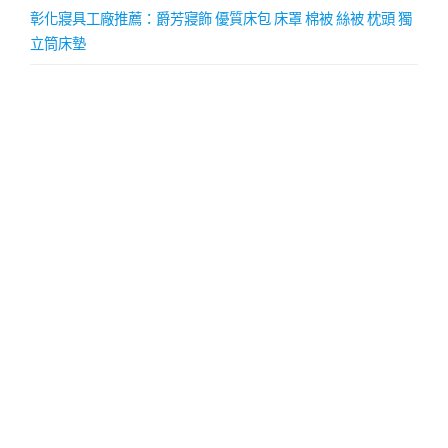
彰化寢具工廠推薦：爵芳寢飾 優質床包 床罩 棉被 絲被 枕頭 獨
立筒床墊