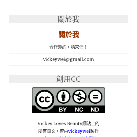
里
那
關於我
隻
鴨：
細
關於我
火
慢
合作邀約，請來信！
燉
14400
vickeywei@gmail.com
秒
而
成
創用CC
的
地
表
最
強
燜
鴨！"
Vickey Loves Beauty網站上的
所有圖文，皆由
vickeywei
製作