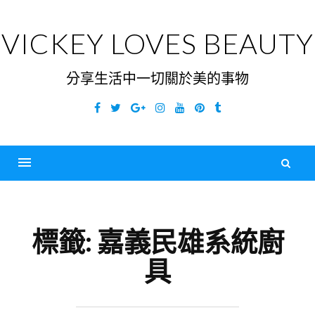
Skip
to
VICKEY LOVES BEAUTY
content
分享生活中一切關於美的事物
Facebook
Twitter
Google
Instagram
YouTube
Pinterest
Tumblr
Plus
搜
尋
Menu
關
鍵
標籤:
嘉義民雄系統廚
字
具