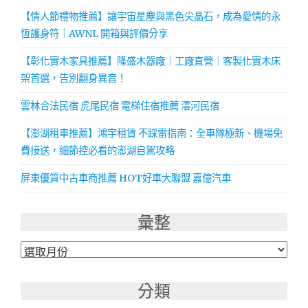
【情人節禮物推薦】讓宇宙星塵與黑色尖晶石，成為愛情的永
恆護身符｜AWNL 開箱與評價分享
【彰化實木家具推薦】隆盛木器廠｜工廠直營｜客製化實木床
架首選，告別翻身異音！
雲林合法民宿 虎尾民宿 電梯住宿推薦 澐河民宿
【澎湖租車推薦】鴻宇租賃 不踩雷指南：全車隊極新、機場免
費接送，細節控必看的澎湖自駕攻略
屏東優質中古車商推薦 HOT好車大聯盟 嘉億汽車
彙整
彙
整
分類