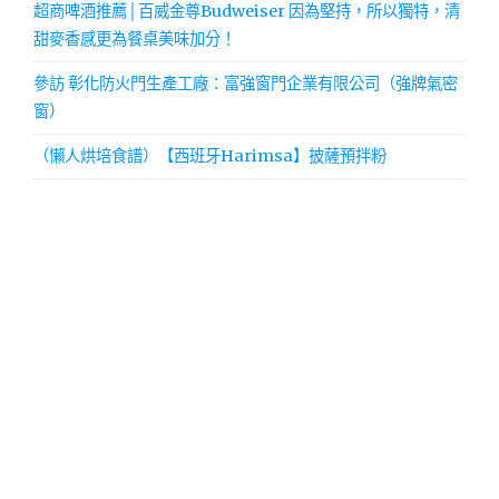
超商啤酒推薦│百威金尊Budweiser 因為堅持，所以獨特，清
甜麥香感更為餐桌美味加分！
參訪 彰化防火門生產工廠：富強窗門企業有限公司（強牌氣密
窗）
（懶人烘培食譜）【西班牙Harimsa】披薩預拌粉