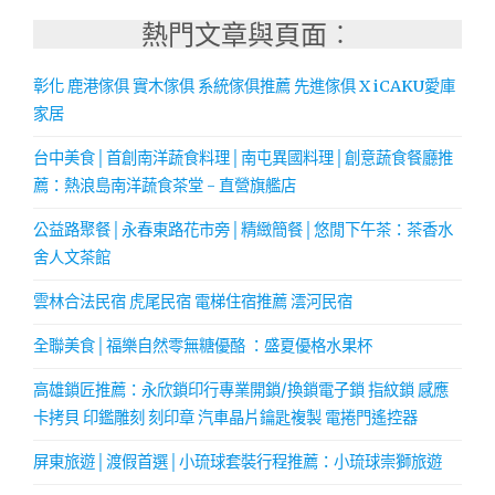
熱門文章與頁面︰
彰化 鹿港傢俱 實木傢俱 系統傢俱推薦 先進傢俱 X iCAKU愛庫
家居
台中美食│首創南洋蔬食料理│南屯異國料理│創意蔬食餐廳推
薦：熱浪島南洋蔬食茶堂 - 直營旗艦店
公益路聚餐│永春東路花市旁│精緻簡餐│悠閒下午茶：茶香水
舍人文茶館
雲林合法民宿 虎尾民宿 電梯住宿推薦 澐河民宿
全聯美食│福樂自然零無糖優酪 ：盛夏優格水果杯
高雄鎖匠推薦：永欣鎖印行專業開鎖/換鎖電子鎖 指紋鎖 感應
卡拷貝 印鑑雕刻 刻印章 汽車晶片鑰匙複製 電捲門遙控器
屏東旅遊│渡假首選│小琉球套裝行程推薦：小琉球崇獅旅遊