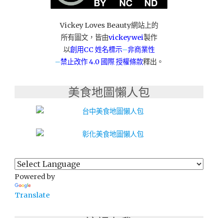
櫃
客
Vickey Loves Beauty網站上的
製
所有圖文，皆由
vickeywei
製作
化
訂
以
創用CC 姓名標示
–
非商業性
製
–
禁止改作
4.0 國際 授權條款
釋出。
熱
水
美食地圖懶人包
器
淨
水
器
免
費
評
估"
Powered by
Translate