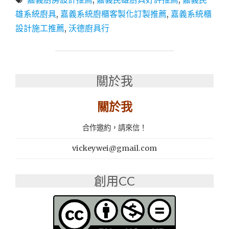
民
雄
雄系統廚具
,
嘉義系統廚櫃客製化訂製推薦
,
嘉義系統櫃
系
設計施工推薦
,
沃德廚具行
統
廚
具
｜
廚
關於我
房
設
關於我
計
推
合作邀約，請來信！
薦：
沃
vickeywei@gmail.com
德
廚
具
創用CC
行
專
業
系
統