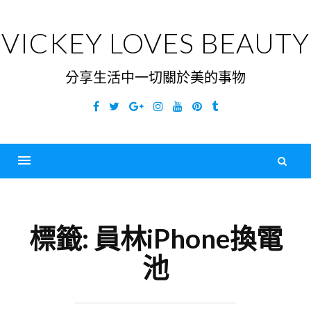
Skip
to
VICKEY LOVES BEAUTY
content
分享生活中一切關於美的事物
Facebook
Twitter
Google
Instagram
YouTube
Pinterest
Tumblr
Plus
搜
尋
Menu
關
鍵
標籤:
員林iPhone換電
字
池