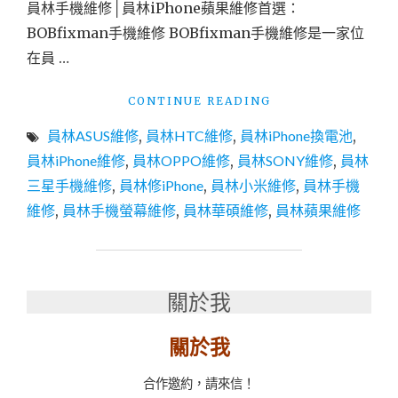
員林手機維修│員林iPhone蘋果維修首選：
檢
BOBfixman手機維修 BOBfixman手機維修是一家位
測、
更
在員 …
換
電
"員
CONTINUE READING
池、
林
耗
員林ASUS維修
,
員林HTC維修
,
員林iPhone換電池
,
IPHONE
電
維
員林iPhone維修
,
員林OPPO維修
,
員林SONY維修
,
員林
異
修
三星手機維修
,
員林修iPhone
,
員林小米維修
,
員林手機
常、
│
MAC
維修
,
員林手機螢幕維修
,
員林華碩維修
,
員林蘋果維修
員
維
林
修、
手
IPAD
機
維
螢
關於我
修
幕
一
維
家
關於我
修
維
推
修
薦：
合作邀約，請來信！
全