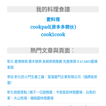
我的料理食譜
愛料理
cookpad(原多多開伙)
cook1cook
熱門文章與頁面︰
彰化 鹿港傢俱 實木傢俱 系統傢俱推薦 先進傢俱 X iCAKU愛庫
家居
參訪 彰化防火門生產工廠：富強窗門企業有限公司（強牌氣密
窗）
彰化旅遊景點│親子一日遊推薦：今夜星辰休閒農場、白馬的
家、大山牧場、楊桃園休閒農場