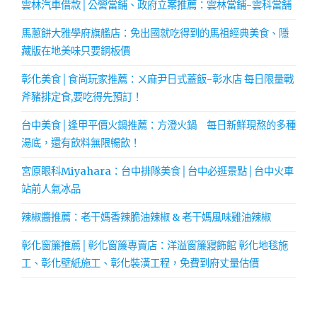
雲林汽車借款│公營當鋪、政府立案推薦：雲林當鋪-雲科當舖
馬蔥餅大雅學府旗艦店：免出國就吃得到的馬祖經典美食、隱
藏版在地美味只要銅板價
彰化美食│食尚玩家推薦：ㄨ麻尹日式蓋飯-彰水店 每日限量戰
斧豬排定食,要吃得先預訂！
台中美食│逢甲平價火鍋推薦：方澄火鍋 每日新鮮現熬的多種
湯底，還有飲料無限暢飲！
宮原眼科Miyahara：台中排隊美食│台中必逛景點│台中火車
站前人氣冰品
辣椒醬推薦：老干媽香辣脆油辣椒 & 老干媽風味雞油辣椒
彰化窗簾推薦│彰化窗簾專賣店：洋溢窗簾寢飾館 彰化地毯施
工、彰化壁紙施工、彰化裝潢工程，免費到府丈量估價