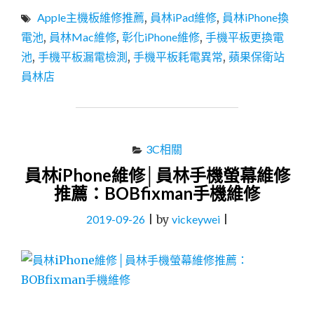
化
Apple主機板維修推薦
,
員林iPad維修
,
員林iPhone換
IPHONE
維
電池
,
員林Mac維修
,
彰化iPhone維修
,
手機平板更換電
修
池
,
手機平板漏電檢測
,
手機平板耗電異常
,
蘋果保衛站
│
員林店
蘋
果
保
衛
站
3C相關
員
林
員林iPhone維修│員林手機螢幕維修
店：
推薦：BOBfixman手機維修
主
機
2019-09-26
|
by
vickeywei
|
板
維
修
推
薦、
漏
電