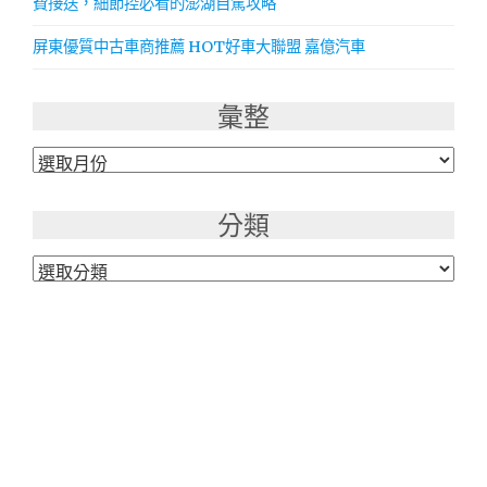
費接送，細節控必看的澎湖自駕攻略
屏東優質中古車商推薦 HOT好車大聯盟 嘉億汽車
彙整
彙
整
分類
分
類