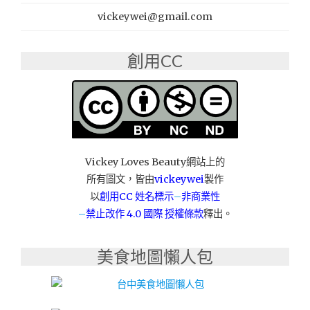
BOBFIXMAN
台
手
vickeywei@gmail.com
保
機
固"
維
創用CC
修"
Vickey Loves Beauty網站上的
所有圖文，皆由
vickeywei
製作
以
創用CC 姓名標示
–
非商業性
–
禁止改作
4.0 國際 授權條款
釋出。
美食地圖懶人包