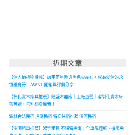
近期文章
【情人節禮物推薦】讓宇宙星塵與黑色尖晶石，成為愛情的永
恆護身符｜AWNL 開箱與評價分享
【彰化實木家具推薦】隆盛木器廠｜工廠直營｜客製化實木床
架首選，告別翻身異音！
雲林合法民宿 虎尾民宿 電梯住宿推薦 澐河民宿
【澎湖租車推薦】鴻宇租賃 不踩雷指南：全車隊極新、機場免