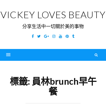
Skip
to
VICKEY LOVES BEAUTY
content
分享生活中一切關於美的事物
Facebook
Twitter
Google
Instagram
YouTube
Pinterest
Tumblr
Plus
搜
尋
Menu
關
鍵
標籤:
員林brunch早午
字
餐