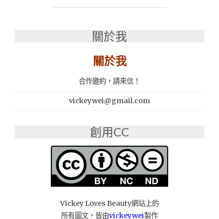
推
薦
│
關於我
地
中
海
關於我
飲
食
合作邀約，請來信！
概
念
vickeywei@gmail.com
│BRUNCH
早
午
創用CC
餐
│DUNCH
下
午
茶：
45
號
Vickey Loves Beauty網站上的
咖
所有圖文，皆由
vickeywei
製作