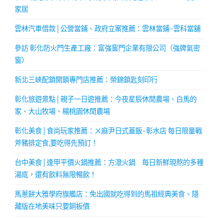
家居
雲林汽車借款│公營當鋪、政府立案推薦：雲林當鋪-雲科當舖
參訪 彰化防火門生產工廠：富強窗門企業有限公司（強牌氣密
窗）
新北三峽配鎖開鎖專門店推薦：榮錦鎖匙刻印行
彰化旅遊景點│親子一日遊推薦：今夜星辰休閒農場、白馬的
家、大山牧場、楊桃園休閒農場
彰化美食│食尚玩家推薦：ㄨ麻尹日式蓋飯-彰水店 每日限量戰
斧豬排定食,要吃得先預訂！
台中美食│逢甲平價火鍋推薦：方澄火鍋 每日新鮮現熬的多種
湯底，還有飲料無限暢飲！
馬蔥餅大雅學府旗艦店：免出國就吃得到的馬祖經典美食、隱
藏版在地美味只要銅板價