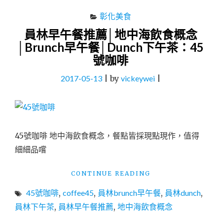
彰化美食
員林早午餐推薦│地中海飲食概念
│Brunch早午餐│Dunch下午茶：45
號咖啡
2017-05-13
|
by
vickeywei
|
45號咖啡 地中海飲食概念，餐點皆採現點現作，值得
細細品嚐
"員
CONTINUE READING
林
45號咖啡
,
coffee45
,
員林brunch早午餐
,
員林dunch
,
早
午
員林下午茶
,
員林早午餐推薦
,
地中海飲食概念
餐