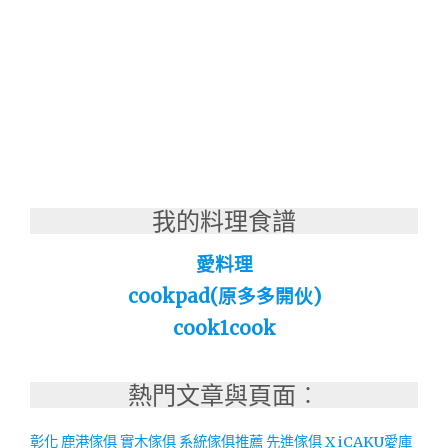
我的料理食譜
愛料理
cookpad(原多多開伙)
cook1cook
熱門文章與頁面︰
彰化 鹿港傢俱 實木傢俱 系統傢俱推薦 先進傢俱 X iCAKU愛庫