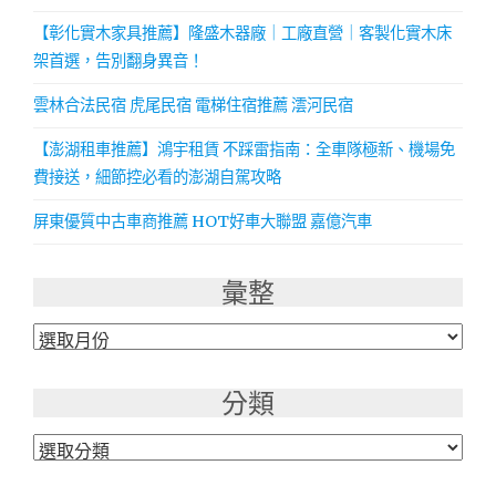
【彰化實木家具推薦】隆盛木器廠｜工廠直營｜客製化實木床
架首選，告別翻身異音！
雲林合法民宿 虎尾民宿 電梯住宿推薦 澐河民宿
【澎湖租車推薦】鴻宇租賃 不踩雷指南：全車隊極新、機場免
費接送，細節控必看的澎湖自駕攻略
屏東優質中古車商推薦 HOT好車大聯盟 嘉億汽車
彙整
彙
整
分類
分
類