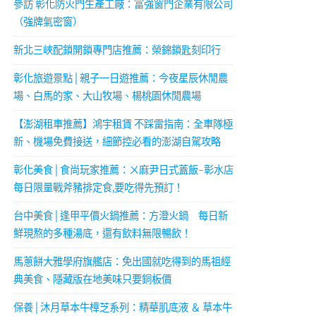
參訪 彰化防火門生產工廠：富強窗門企業有限公司
（強牌氣密窗）
新北三峽配鎖開鎖專門店推薦：榮錦鎖匙刻印行
彰化旅遊景點│親子一日遊推薦：今夜星辰休閒農
場、白馬的家、大山牧場、楊桃園休閒農場
【澎湖租車推薦】鴻宇租賃 不踩雷指南：全車隊極
新、機場免費接送，細節控必看的澎湖自駕攻略
彰化美食│食尚玩家推薦：ㄨ麻尹日式蓋飯-彰水店
每日限量戰斧豬排定食,要吃得先預訂！
台中美食│逢甲平價火鍋推薦：方澄火鍋 每日新
鮮現熬的多種湯底，還有飲料無限暢飲！
馬蔥餅大雅學府旗艦店：免出國就吃得到的馬祖經
典美食、隱藏版在地美味只要銅板價
保養│沐月草本牛樟芝系列：精華肌底液 ＆ 草本牛