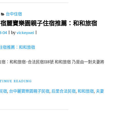
台中住宿
民宿麗寶樂園親子住宿推薦：和和旅宿
3-04
|
by
vickeywei
|
宿：和和旅宿-合法民宿118號 和和旅宿 乃是由一對夫妻將
"台
TINUE READING
中
民宿
,
台中麗寶樂園親子民宿
,
后里合法民宿
,
和和旅宿
,
夫妻
民
宿
│
親
子