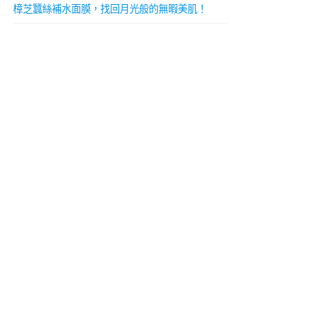
樟芝蠶絲補水面膜，找回月光般的無暇美肌！