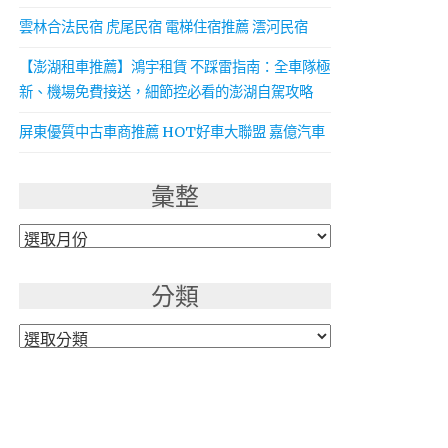
雲林合法民宿 虎尾民宿 電梯住宿推薦 澐河民宿
【澎湖租車推薦】鴻宇租賃 不踩雷指南：全車隊極
新、機場免費接送，細節控必看的澎湖自駕攻略
屏東優質中古車商推薦 HOT好車大聯盟 嘉億汽車
彙整
彙
整
分類
分
類