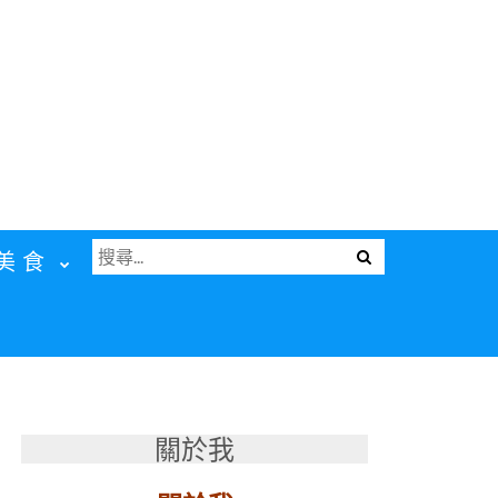
搜
Menu
美食
尋
關
鍵
字:
關於我