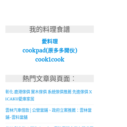
我的料理食譜
愛料理
cookpad(原多多開伙)
cook1cook
熱門文章與頁面︰
彰化 鹿港傢俱 實木傢俱 系統傢俱推薦 先進傢俱 X
iCAKU愛庫家居
雲林汽車借款│公營當鋪、政府立案推薦：雲林當
鋪-雲科當舖