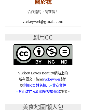
關於我
合作邀約，請來信！
vickeywei@gmail.com
創用CC
Vickey Loves Beauty網站上的
所有圖文，皆由
vickeywei
製作
以
創用CC 姓名標示
–
非商業性
–
禁止改作
4.0 國際 授權條款
釋出。
美食地圖懶人包