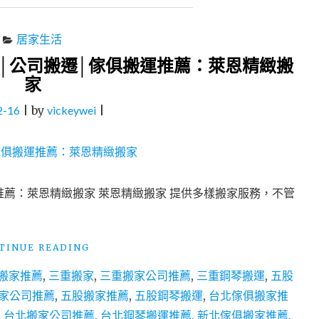
居家生活
│公司搬遷│傢俱搬運推薦：萊恩精緻搬
家
2-16
|
by
vickeywei
|
推薦：萊恩精緻搬家 萊恩精緻搬家 提供多樣搬家服務，不管
"台
TINUE READING
北
搬家推薦
,
三重搬家
,
三重搬家公司推薦
,
三重鋼琴搬運
,
五股
搬
家
家公司推薦
,
五股搬家推薦
,
五股鋼琴搬運
,
台北傢俱搬家推
│
,
台北搬家公司推薦
,
台北鋼琴搬運推薦
,
新北傢俱搬家推薦
,