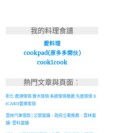
我的料理食譜
愛料理
cookpad(原多多開伙)
cook1cook
熱門文章與頁面︰
彰化 鹿港傢俱 實木傢俱 系統傢俱推薦 先進傢俱 X
iCAKU愛庫家居
雲林汽車借款│公營當鋪、政府立案推薦：雲林當
鋪-雲科當舖