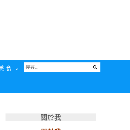
搜
Menu
美食
尋
關
鍵
字:
關於我