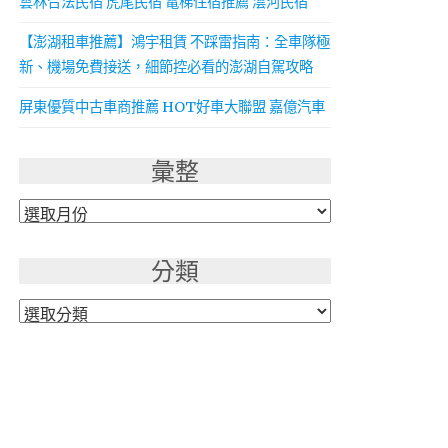
雲林合法民宿 虎尾民宿 電梯住宿推薦 澐河民宿
【澎湖租車推薦】鴻宇租賃 不踩雷指南：全車隊極
新、機場免費接送，細節控必看的澎湖自駕攻略
屏東優質中古車商推薦 HOT好車大聯盟 嘉億汽車
彙整
彙
整
分類
分
類