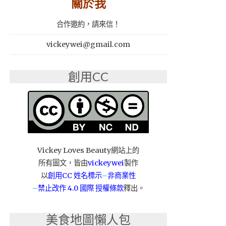
關於我
合作邀約，請來信！
vickeywei@gmail.com
創用CC
Vickey Loves Beauty網站上的
所有圖文，皆由
vickeywei
製作
以
創用CC 姓名標示
–
非商業性
–
禁止改作
4.0 國際 授權條款
釋出。
美食地圖懶人包