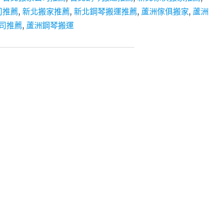
三
司推薦
,
新北搬家推薦
,
新北鋼琴搬運推薦
,
蘆洲傢俱搬家
,
蘆洲
重
搬
司推薦
,
蘆洲鋼琴搬運
家
│
新
北
搬
家
│
公
司
搬
遷
│
傢
俱
搬
運
推
薦：
萊