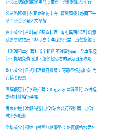
新北三峽配鎖開鎖專門店推薦：榮錦鎖匙刻印行
公益路聚餐│永春東路花市旁│精緻簡餐│悠閒下午
茶：茶香水舍人文茶館
台中美食│首創南洋蔬食料理│南屯異國料理│創意
蔬食餐廳推薦：熱浪島南洋蔬食茶堂 - 直營旗艦店
【澎湖租車推薦】鴻宇租賃 不踩雷指南：全車隊極
新、機場免費接送，細節控必看的澎湖自駕攻略
彰化美食│日式料理餐廳推薦：阿那祭板前和食_內
有讀者優惠
團購優惠│行李箱推薦：Bogazy 皇爵風範 25吋運
動款胖胖箱行李箱
屏東旅遊│渡假首選│小琉球套裝行程推薦：小琉
球崇獅旅遊
全聯美食│福樂自然零無糖優酪 ：盛夏優格水果杯