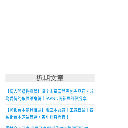
近期文章
【情人節禮物推薦】讓宇宙星塵與黑色尖晶石，成
為愛情的永恆護身符｜AWNL 開箱與評價分享
【彰化實木家具推薦】隆盛木器廠｜工廠直營｜客
製化實木床架首選，告別翻身異音！