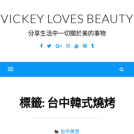
Skip
to
VICKEY LOVES BEAUTY
content
分享生活中一切關於美的事物
Facebook
Twitter
Google
Instagram
YouTube
Pinterest
Tumblr
Plus
搜
尋
Menu
關
鍵
標籤:
台中韓式燒烤
字
台中美食