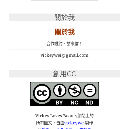
式
燒
關於我
烤
│
道
關於我
地
韓
合作邀約，請來信！
食
│
vickeywei@gmail.com
麥
飯
石
創用CC
紅
外
線
烤
爐
│
韓
Vickey Loves Beauty網站上的
式
所有圖文，皆由
vickeywei
製作
宮