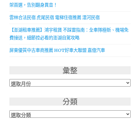
架首選，告別翻身異音！
雲林合法民宿 虎尾民宿 電梯住宿推薦 澐河民宿
【澎湖租車推薦】鴻宇租賃 不踩雷指南：全車隊極新、機場免
費接送，細節控必看的澎湖自駕攻略
屏東優質中古車商推薦 HOT好車大聯盟 嘉億汽車
彙整
彙
整
分類
分
類