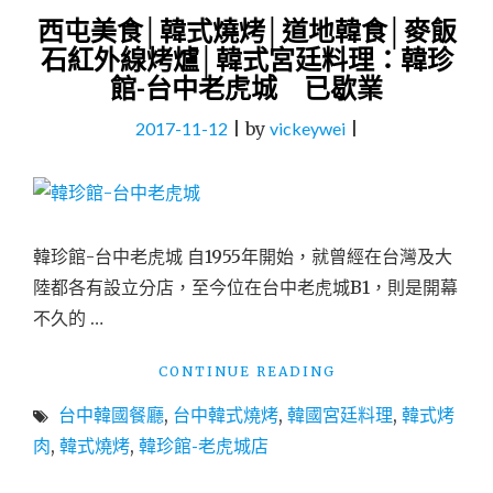
西屯美食│韓式燒烤│道地韓食│麥飯
石紅外線烤爐│韓式宮廷料理：韓珍
館-台中老虎城 已歇業
2017-11-12
|
by
vickeywei
|
韓珍館-台中老虎城 自1955年開始，就曾經在台灣及大
陸都各有設立分店，至今位在台中老虎城B1，則是開幕
不久的 …
"西
CONTINUE READING
屯
台中韓國餐廳
,
台中韓式燒烤
,
韓國宮廷料理
,
韓式烤
美
食
肉
,
韓式燒烤
,
韓珍館-老虎城店
│
韓