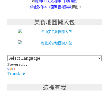
以
創用CC 姓名標示
–
非商業性
廷
–
禁止改作
4.0 國際 授權條款
釋出。
料
理：
韓
美食地圖懶人包
珍
館-
台
中
老
虎
城
已
歇
Powered by
業"
Translate
這裡有我