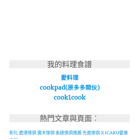
我的料理食譜
愛料理
cookpad(原多多開伙)
cook1cook
熱門文章與頁面︰
彰化 鹿港傢俱 實木傢俱 系統傢俱推薦 先進傢俱 X iCAKU愛庫