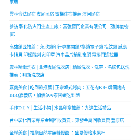
家居
雲林合法民宿 虎尾民宿 電梯住宿推薦 澐河民宿
參訪 彰化防火門生產工廠：富強窗門企業有限公司（強牌氣密
窗）
高雄鎖匠推薦：永欣鎖印行專業開鎖/換鎖電子鎖 指紋鎖 感應
卡拷貝 印鑑雕刻 刻印章 汽車晶片鑰匙複製 電捲門遙控器
雲林精緻洗衣│北港虎尾洗衣店│精緻洗衣、洗鞋、名牌包送洗
推薦：翔新洗衣店
嘉義美食│吃到飽推薦│正宗韓式烤肉：五花肉KR- 韓國烤肉
BBQ嘉義店，加價$99泰國蝦吃到飽
手作DＩＹ│生活小物│水晶印章推薦：九達生活禮品
台中彰化苗栗專業金屬回收買賣：東發金屬回收買賣 豐原店
全聯美食│福樂自然零無糖優酪 ：盛夏優格水果杯