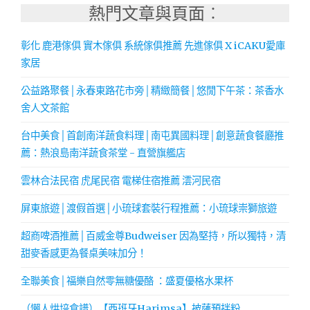
熱門文章與頁面︰
彰化 鹿港傢俱 實木傢俱 系統傢俱推薦 先進傢俱 X iCAKU愛庫
家居
公益路聚餐│永春東路花市旁│精緻簡餐│悠閒下午茶：茶香水
舍人文茶館
台中美食│首創南洋蔬食料理│南屯異國料理│創意蔬食餐廳推
薦：熱浪島南洋蔬食茶堂 - 直營旗艦店
雲林合法民宿 虎尾民宿 電梯住宿推薦 澐河民宿
屏東旅遊│渡假首選│小琉球套裝行程推薦：小琉球崇獅旅遊
超商啤酒推薦│百威金尊Budweiser 因為堅持，所以獨特，清
甜麥香感更為餐桌美味加分！
全聯美食│福樂自然零無糖優酪 ：盛夏優格水果杯
（懶人烘培食譜）【西班牙Harimsa】披薩預拌粉