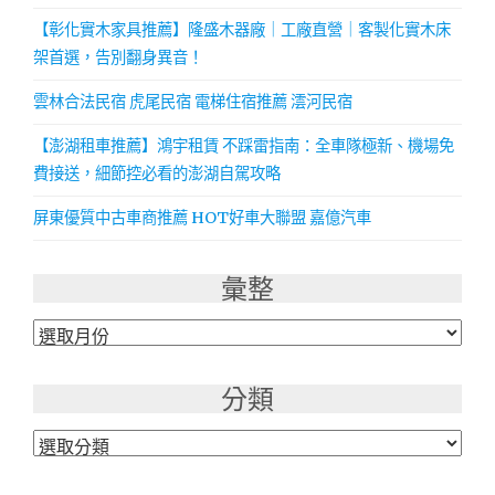
【彰化實木家具推薦】隆盛木器廠｜工廠直營｜客製化實木床
架首選，告別翻身異音！
雲林合法民宿 虎尾民宿 電梯住宿推薦 澐河民宿
【澎湖租車推薦】鴻宇租賃 不踩雷指南：全車隊極新、機場免
費接送，細節控必看的澎湖自駕攻略
屏東優質中古車商推薦 HOT好車大聯盟 嘉億汽車
彙整
彙
整
分類
分
類