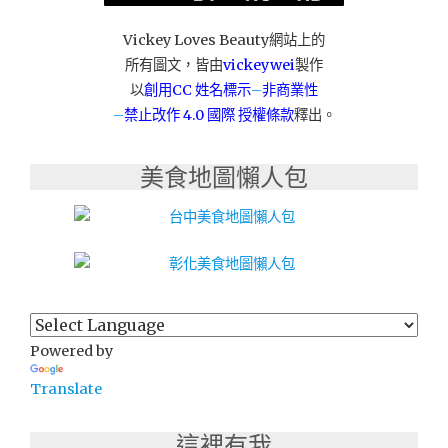
團
隊"
Vickey Loves Beauty網站上的
所有圖文，皆由
vickeywei
製作
以
創用CC 姓名標示
–
非商業性
–
禁止改作
4.0 國際 授權條款
釋出。
美食地圖懶人包
Powered by
Translate
這裡有我