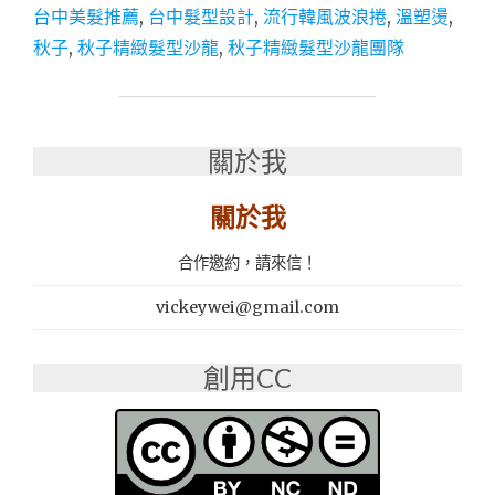
台中美髮推薦
,
台中髮型設計
,
流行韓風波浪捲
,
溫塑燙
,
|
一
秋子
,
秋子精緻髮型沙龍
,
秋子精緻髮型沙龍團隊
中
染
髮
|
關於我
一
中
燙
關於我
髮
推
合作邀約，請來信！
薦
：
vickeywei@gmail.com
秋
子
精
創用CC
緻
髮
型
沙
龍