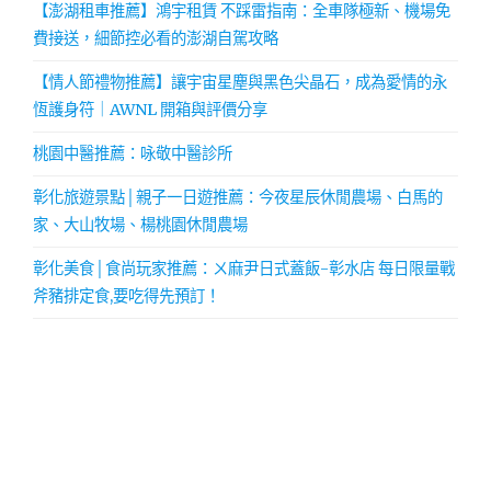
【澎湖租車推薦】鴻宇租賃 不踩雷指南：全車隊極新、機場免
費接送，細節控必看的澎湖自駕攻略
【情人節禮物推薦】讓宇宙星塵與黑色尖晶石，成為愛情的永
恆護身符｜AWNL 開箱與評價分享
桃園中醫推薦：咏敬中醫診所
彰化旅遊景點│親子一日遊推薦：今夜星辰休閒農場、白馬的
家、大山牧場、楊桃園休閒農場
彰化美食│食尚玩家推薦：ㄨ麻尹日式蓋飯-彰水店 每日限量戰
斧豬排定食,要吃得先預訂！