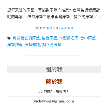
牌
專
您每天睡的床墊，有挑對了嗎？推薦～台灣製造健康舒
賣
眠的專家 – 佶豐床墊工廠卡蜜爾床墊／獨立筒床墊／ …
店
橘
家
"（生
CONTINUE READING
床
活）
墊"
乳膠獨立筒床墊
,
佶豐床墊
,
卡蜜爾名床
,
台中床墊
,
台
中
床墊推薦
,
床墊知識
,
獨立筒床墊
佶
豐
床
墊
關於我
工
廠-
台
關於我
灣
製
合作邀約，請來信！
造
健
vickeywei@gmail.com
康