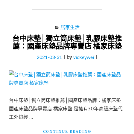
感
床
墊
│
居家生活
涼
台中床墊│獨立筒床墊│乳膠床墊推
感
床
薦：國產床墊品牌專賣店 橘家床墊
墊
推
2021-03-31
|
by
vickeywei
|
薦：
床
墊
超
市
台
中
台中床墊│獨立筒床墊推薦│國產床墊品牌：橘家床墊
西
國產床墊品牌專賣店 橘家床墊 是擁有30年高級床墊代
屯
工外銷經 …
店"
"台
CONTINUE READING