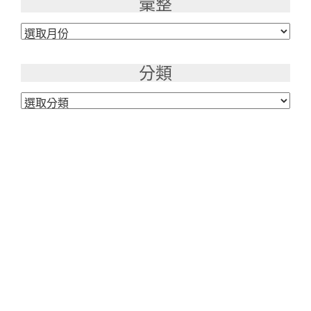
彙整
彙
整
分類
分
類