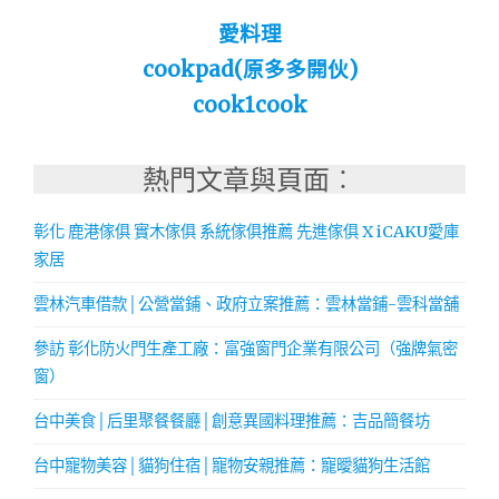
愛料理
cookpad(原多多開伙)
cook1cook
熱門文章與頁面︰
彰化 鹿港傢俱 實木傢俱 系統傢俱推薦 先進傢俱 X iCAKU愛庫
家居
雲林汽車借款│公營當鋪、政府立案推薦：雲林當鋪-雲科當舖
參訪 彰化防火門生產工廠：富強窗門企業有限公司（強牌氣密
窗）
台中美食│后里聚餐餐廳│創意異國料理推薦：吉品簡餐坊
台中寵物美容│貓狗住宿│寵物安親推薦：寵曖貓狗生活館