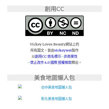
舒
眠
創用CC
的
專
家，
給
你
舒
適
Vickey Loves Beauty網站上的
又
所有圖文，皆由
vickeywei
製作
安
以
創用CC 姓名標示
–
非商業性
眠
–
禁止改作
4.0 國際 授權條款
釋出。
的
好
床！"
美食地圖懶人包