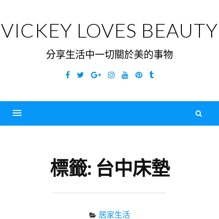
Skip
to
VICKEY LOVES BEAUTY
content
分享生活中一切關於美的事物
Facebook
Twitter
Google
Instagram
YouTube
Pinterest
Tumblr
Plus
搜
尋
Menu
關
鍵
標籤:
台中床墊
字
居家生活