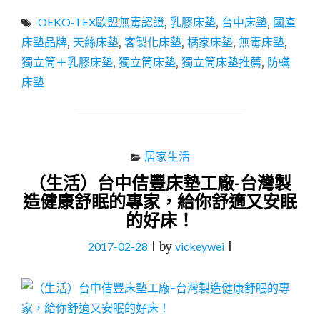
中
OEKO-TEX歐盟無毒認證
,
乳膠床墊
,
台中床墊
,
國產
床
墊
床墊品牌
,
天絲床墊
,
客製化床墊
,
橘家床墊
,
無毒床墊
,
│
獨立筒＋乳膠床墊
,
獨立筒床墊
,
獨立筒床墊推薦
,
防蟎
獨
床墊
立
筒
床
墊
│
居家生活
乳
膠
（生活）台中佶豐床墊工廠-台灣製
床
造健康舒眠的專家，給你舒適又安眠
墊
的好床！
推
薦：
2017-02-28
|
by
vickeywei
|
國
產
床
墊
品