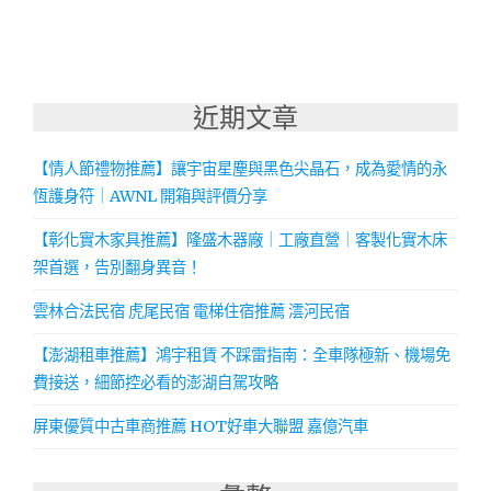
近期文章
【情人節禮物推薦】讓宇宙星塵與黑色尖晶石，成為愛情的永
恆護身符｜AWNL 開箱與評價分享
【彰化實木家具推薦】隆盛木器廠｜工廠直營｜客製化實木床
架首選，告別翻身異音！
雲林合法民宿 虎尾民宿 電梯住宿推薦 澐河民宿
【澎湖租車推薦】鴻宇租賃 不踩雷指南：全車隊極新、機場免
費接送，細節控必看的澎湖自駕攻略
屏東優質中古車商推薦 HOT好車大聯盟 嘉億汽車