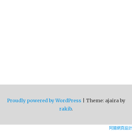
Proudly powered by WordPress
|
Theme: ajaira by
rakib
.
阿腸網頁設計