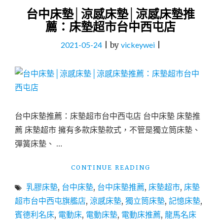
台中床墊│涼感床墊│涼感床墊推
薦：床墊超市台中西屯店
2021-05-24
|
by
vickeywei
|
台中床墊推薦：床墊超市台中西屯店 台中床墊 床墊推
薦 床墊超市 擁有多款床墊款式，不管是獨立筒床墊、
彈簧床墊、 …
"台
CONTINUE READING
中
乳膠床墊
,
台中床墊
,
台中床墊推薦
,
床墊超市
,
床墊
床
墊
超市台中西屯旗艦店
,
涼感床墊
,
獨立筒床墊
,
記憶床墊
,
│
賓德利名床
,
電動床
,
電動床墊
,
電動床推薦
,
龍馬名床
涼