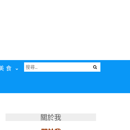
搜
Menu
美食
尋
關
鍵
字:
關於我