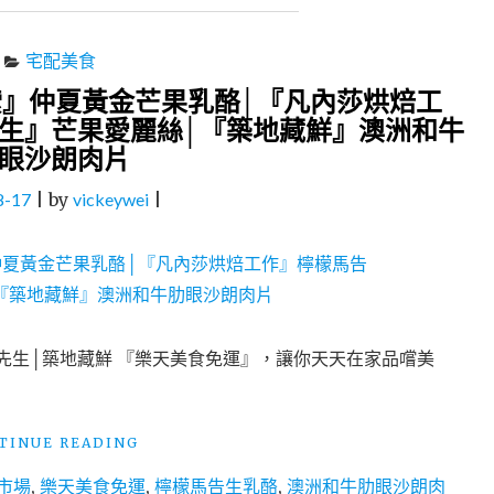
宅配美食
』仲夏黃金芒果乳酪│『凡內莎烘焙工
生』芒果愛麗絲│『築地藏鮮』澳洲和牛
眼沙朗肉片
8-17
|
by
vickeywei
|
先生│築地藏鮮 『樂天美食免運』，讓你天天在家品嚐美
"【樂
TINUE READING
天
市場
,
樂天美食免運
,
檸檬馬告生乳酪
,
澳洲和牛肋眼沙朗肉
美