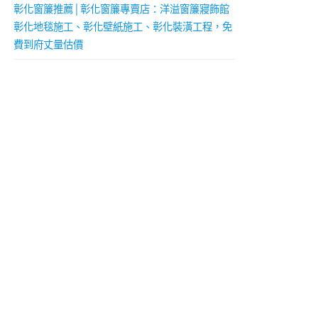
彰化窗簾推薦│彰化窗簾專賣店：洋溢窗簾寢飾館
彰化地毯施工、彰化壁紙施工、彰化裝潢工程，免
費到府丈量估價