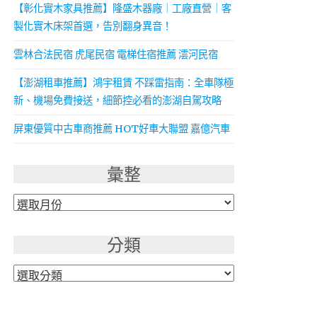
【彰化實木家具推薦】隆盛木器廠｜工廠直營｜客
製化實木床架首選，告別翻身異音！
雲林合法民宿 虎尾民宿 電梯住宿推薦 澐河民宿
【澎湖租車推薦】鴻宇租賃 不踩雷指南：全車隊極
新、機場免費接送，細節控必看的澎湖自駕攻略
屏東優質中古車商推薦 HOT好車大聯盟 嘉億汽車
彙整
彙
整
分類
分
類