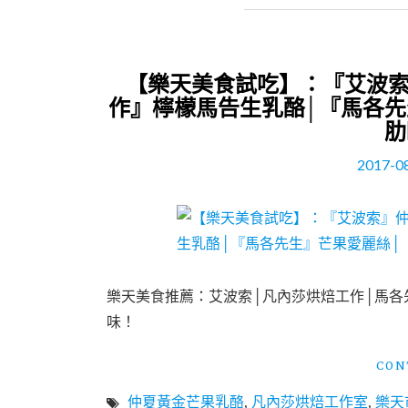
【樂天美食試吃】：『艾波索
作』檸檬馬告生乳酪│『馬各先
肋
2017-0
樂天美食推薦：艾波索│凡內莎烘焙工作│馬各
味！
CON
仲夏黃金芒果乳酪
,
凡內莎烘焙工作室
,
樂天