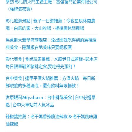
參訪 彰化防火門生產工廠：富強窗門企業有限公司
（強牌氣密窗）
彰化旅遊景點│親子一日遊推薦：今夜星辰休閒農
場、白馬的家、大山牧場、楊桃園休閒農場
馬蔥餅大雅學府旗艦店：免出國就吃得到的馬祖經
典美食、隱藏版在地美味只要銅板價
彰化美食│食尚玩家推薦：ㄨ麻尹日式蓋飯-彰水店
每日限量戰斧豬排定食,要吃得先預訂！
台中美食│逢甲平價火鍋推薦：方澄火鍋 每日新
鮮現熬的多種湯底，還有飲料無限暢飲！
宮原眼科Miyahara：台中排隊美食│台中必逛景
點│台中火車站前人氣冰品
辣椒醬推薦：老干媽香辣脆油辣椒 & 老干媽風味雞
油辣椒