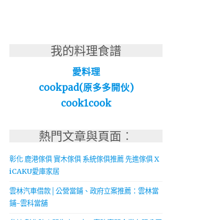
我的料理食譜
愛料理
cookpad(原多多開伙)
cook1cook
熱門文章與頁面︰
彰化 鹿港傢俱 實木傢俱 系統傢俱推薦 先進傢俱 X
iCAKU愛庫家居
雲林汽車借款│公營當鋪、政府立案推薦：雲林當
鋪-雲科當舖