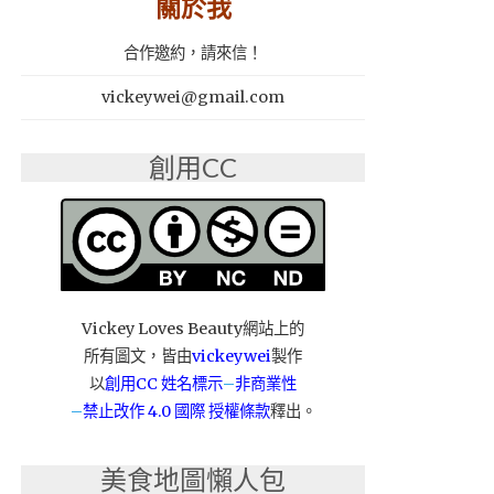
關於我
合作邀約，請來信！
vickeywei@gmail.com
創用CC
Vickey Loves Beauty網站上的
所有圖文，皆由
vickeywei
製作
以
創用CC 姓名標示
–
非商業性
–
禁止改作
4.0 國際 授權條款
釋出。
美食地圖懶人包