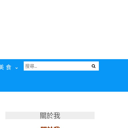
搜
Menu
美食
尋
關
鍵
字:
關於我