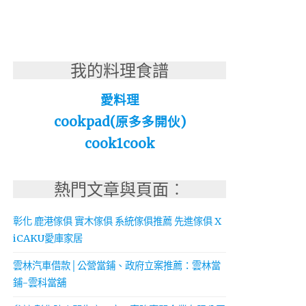
我的料理食譜
愛料理
cookpad(原多多開伙)
cook1cook
熱門文章與頁面︰
彰化 鹿港傢俱 實木傢俱 系統傢俱推薦 先進傢俱 X
iCAKU愛庫家居
雲林汽車借款│公營當鋪、政府立案推薦：雲林當
鋪-雲科當舖