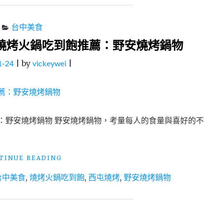
台中美食
燒烤火鍋吃到飽推薦：野安燒烤鍋物
1-24
|
by
vickeywei
|
：野安燒烤鍋物 野安燒烤鍋物，考量每人的食量與喜好的不
"台
TINUE READING
中
台中美食
,
燒烤火鍋吃到飽
,
西屯燒烤
,
野安燒烤鍋物
美
食
│
中
科