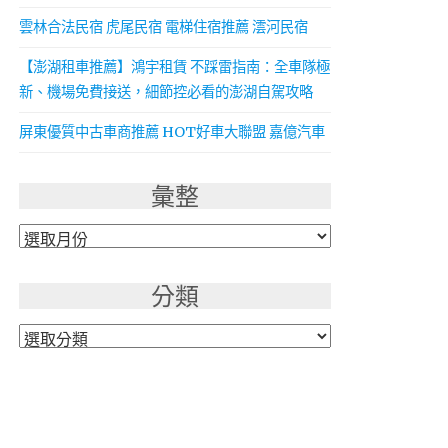
雲林合法民宿 虎尾民宿 電梯住宿推薦 澐河民宿
【澎湖租車推薦】鴻宇租賃 不踩雷指南：全車隊極
新、機場免費接送，細節控必看的澎湖自駕攻略
屏東優質中古車商推薦 HOT好車大聯盟 嘉億汽車
彙整
彙
整
分類
分
類