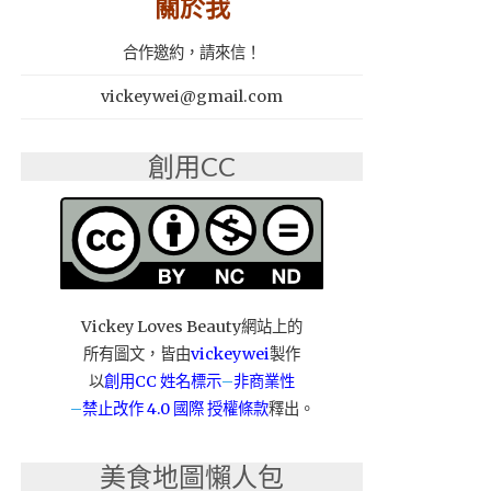
關於我
合作邀約，請來信！
vickeywei@gmail.com
創用CC
Vickey Loves Beauty網站上的
所有圖文，皆由
vickeywei
製作
以
創用CC 姓名標示
–
非商業性
–
禁止改作
4.0 國際 授權條款
釋出。
美食地圖懶人包