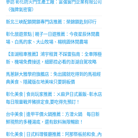
參訪 彰化防火門生產工廠：富強窗門企業有限公司
（強牌氣密窗）
新北三峽配鎖開鎖專門店推薦：榮錦鎖匙刻印行
彰化旅遊景點│親子一日遊推薦：今夜星辰休閒農
場、白馬的家、大山牧場、楊桃園休閒農場
【澎湖租車推薦】鴻宇租賃 不踩雷指南：全車隊極
新、機場免費接送，細節控必看的澎湖自駕攻略
馬蔥餅大雅學府旗艦店：免出國就吃得到的馬祖經
典美食、隱藏版在地美味只要銅板價
彰化美食│食尚玩家推薦：ㄨ麻尹日式蓋飯-彰水店
每日限量戰斧豬排定食,要吃得先預訂！
台中美食│逢甲平價火鍋推薦：方澄火鍋 每日新
鮮現熬的多種湯底，還有飲料無限暢飲！
彰化美食│日式料理餐廳推薦：阿那祭板前和食_內