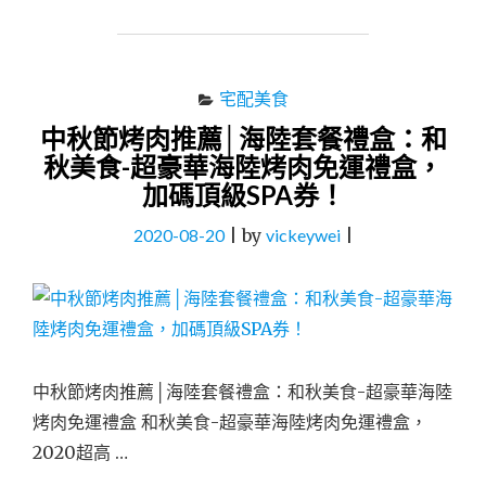
伴
手
禮
禮
宅配美食
盒
中秋節烤肉推薦│海陸套餐禮盒：和
推
薦
秋美食-超豪華海陸烤肉免運禮盒，
六
加碼頂級SPA券！
月
初
2020-08-20
|
by
vickeywei
|
一
&
成
真
咖
啡
禮
中秋節烤肉推薦│海陸套餐禮盒：和秋美食-超豪華海陸
盒
烤肉免運禮盒 和秋美食-超豪華海陸烤肉免運禮盒，
ESG
2020超高 …
禮
盒"