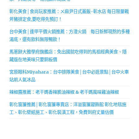
彰化美食│食尚玩家推薦：ㄨ麻尹日式蓋飯-彰水店 每日限量戰
斧豬排定食,要吃得先預訂！
台中美食│逢甲平價火鍋推薦：方澄火鍋 每日新鮮現熬的多種
湯底，還有飲料無限暢飲！
馬蔥餅大雅學府旗艦店：免出國就吃得到的馬祖經典美食、隱
藏版在地美味只要銅板價
宮原眼科Miyahara：台中排隊美食│台中必逛景點│台中火車
站前人氣冰品
辣椒醬推薦：老干媽香辣脆油辣椒 & 老干媽風味雞油辣椒
彰化窗簾推薦│彰化窗簾專賣店：洋溢窗簾寢飾館 彰化地毯施
工、彰化壁紙施工、彰化裝潢工程，免費到府丈量估價