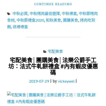
"中
CONTINUE READING
秋
中秋必買
,
中秋烤肉最佳選擇
,
中秋禮盒
,
中秋節烤肉
節
烤
食材
,
中秋節禮盒2020
,
和秋美食
,
團購美食
,
烤肉吃到
肉
飽
,
送禮禮盒
推
薦
│
海
陸
宅配美食
套
宅配美食│團購美食│法樂公爵手工
餐
禮
坊：法式牛軋餅禮盒 #內有蝦皮優惠
盒：
碼
和
秋
2019-07-29
|
by
vickeywei
|
美
食-
超
豪
華