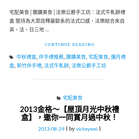
海
陸
宅配美食│團購美食│法樂公爵手工坊：法式牛軋餅禮
烤
盒 堅持為大眾詮釋最歐系的法式口感，法樂結合來自
肉
英、法、日三地 …
免
運
禮
"宅
CONTINUE READING
盒，
配
加
中秋禮盒
,
伴手禮推薦
,
團購美食
,
宅配美食
,
彌月禮
美
碼
食
盒
,
新竹伴手禮
,
法式牛軋餅
,
法樂公爵手工坊
頂
│
級
團
SPA
購
券！"
美
食
宅配美食
│
2013金格～【屋頂月光中秋禮
法
盒】，邀你一同賞月過中秋！
樂
公
2013-08-29
|
by
vickeywei
|
爵
手