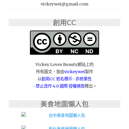
你
vickeywei@gmail.com
一
同
創用CC
賞
月
過
中
秋！"
Vickey Loves Beauty網站上的
所有圖文，皆由
vickeywei
製作
以
創用CC 姓名標示
–
非商業性
–
禁止改作
4.0 國際 授權條款
釋出。
美食地圖懶人包