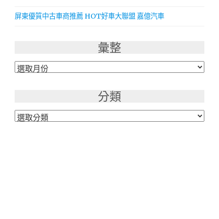
屏東優質中古車商推薦 HOT好車大聯盟 嘉億汽車
彙整
彙
整
分類
分
類