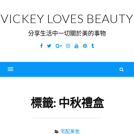
Skip
to
VICKEY LOVES BEAUTY
content
分享生活中一切關於美的事物
Facebook
Twitter
Google
Instagram
YouTube
Pinterest
Tumblr
Plus
搜
尋
Menu
關
鍵
標籤:
中秋禮盒
字
宅配美食