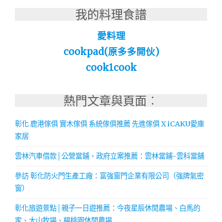
我的料理食譜
愛料理
cookpad(原多多開伙)
cook1cook
熱門文章與頁面︰
彰化 鹿港傢俱 實木傢俱 系統傢俱推薦 先進傢俱 X iCAKU愛庫
家居
雲林汽車借款│公營當鋪、政府立案推薦：雲林當鋪-雲科當舖
參訪 彰化防火門生產工廠：富強窗門企業有限公司（強牌氣密
窗）
彰化旅遊景點│親子一日遊推薦：今夜星辰休閒農場、白馬的
家、大山牧場、楊桃園休閒農場