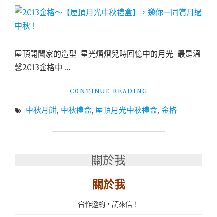
工
坊：
法
式
牛
屋頂開闔家的造型 星光熠熠兒時回憶中的月光 最是溫
軋
餅
馨2013金格中 …
禮
盒
"2013
CONTINUE READING
#
金
內
中秋月餅
,
中秋禮盒
,
屋頂月光中秋禮盒
,
金格
格
有
～
蝦
【屋
皮
頂
優
月
關於我
惠
光
碼"
中
關於我
秋
禮
盒】，
合作邀約，請來信！
邀