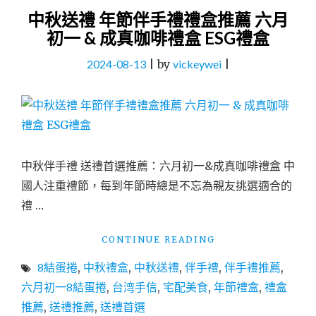
中秋送禮 年節伴手禮禮盒推薦 六月
初一 & 成真咖啡禮盒 ESG禮盒
2024-08-13
|
by
vickeywei
|
中秋伴手禮 送禮首選推薦：六月初一&成真咖啡禮盒 中
國人注重禮節，每到年節時總是不忘為親友挑選適合的
禮 …
"中
CONTINUE READING
秋
8結蛋捲
,
中秋禮盒
,
中秋送禮
,
伴手禮
,
伴手禮推薦
,
送
禮
六月初一8結蛋捲
,
台湾手信
,
宅配美食
,
年節禮盒
,
禮盒
年
推薦
,
送禮推薦
,
送禮首選
節