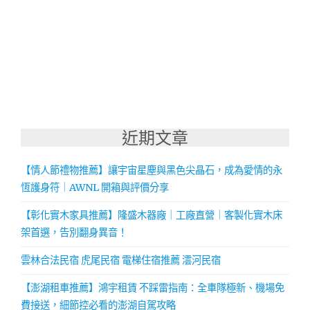
近期文章
【情人節禮物推薦】讓宇宙星塵與黑色尖晶石，成為愛情的永
恆護身符｜AWNL 開箱與評價分享
【彰化實木家具推薦】隆盛木器廠｜工廠直營｜客製化實木床
架首選，告別翻身異音！
雲林合法民宿 虎尾民宿 電梯住宿推薦 澐河民宿
【澎湖租車推薦】鴻宇租賃 不踩雷指南：全車隊極新、機場免
費接送，細節控必看的澎湖自駕攻略