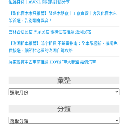
恆護身符｜AWNL 開箱與評價分享
【彰化實木家具推薦】隆盛木器廠｜工廠直營｜客製化實木床
架首選，告別翻身異音！
雲林合法民宿 虎尾民宿 電梯住宿推薦 澐河民宿
【澎湖租車推薦】鴻宇租賃 不踩雷指南：全車隊極新、機場免
費接送，細節控必看的澎湖自駕攻略
屏東優質中古車商推薦 HOT好車大聯盟 嘉億汽車
彙整
彙
整
分類
分
類