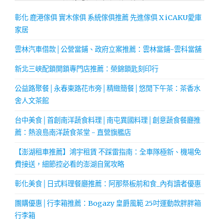
彰化 鹿港傢俱 實木傢俱 系統傢俱推薦 先進傢俱 X iCAKU愛庫
家居
雲林汽車借款│公營當鋪、政府立案推薦：雲林當鋪-雲科當舖
新北三峽配鎖開鎖專門店推薦：榮錦鎖匙刻印行
公益路聚餐│永春東路花市旁│精緻簡餐│悠閒下午茶：茶香水
舍人文茶館
台中美食│首創南洋蔬食料理│南屯異國料理│創意蔬食餐廳推
薦：熱浪島南洋蔬食茶堂 - 直營旗艦店
【澎湖租車推薦】鴻宇租賃 不踩雷指南：全車隊極新、機場免
費接送，細節控必看的澎湖自駕攻略
彰化美食│日式料理餐廳推薦：阿那祭板前和食_內有讀者優惠
團購優惠│行李箱推薦：Bogazy 皇爵風範 25吋運動款胖胖箱
行李箱