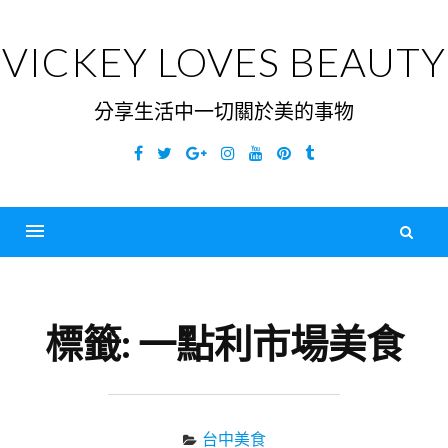
Skip
to
VICKEY LOVES BEAUTY
content
分享生活中一切關於美的事物
Facebook
Twitter
Google
Instagram
YouTube
Pinterest
Tumblr
Plus
搜
尋
Menu
關
鍵
標籤:
一點利市場美食
字
台中美食