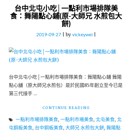
台中北屯小吃│一點利市場排隊美
食：舞陽點心鋪(原-大師兄 水煎包大
餅)
2019-09-27
|
by
vickeywei
|
台中北屯小吃│一點利市場排隊美食：舞陽點心鋪 舞陽
點心舖（原大師兄水煎包）是於民國85年創立至今已是
第三代接手 …
"台
CONTINUE READING
中
一點利市場排隊美食
,
一點利市場美食
,
北屯美食
,
北
北
屯
屯銅板美食
,
台中銅板美食
,
大師兄 水煎包大餅
,
舞陽點