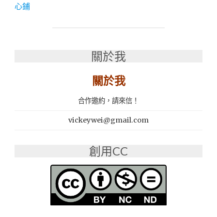
小
心鋪
吃
│
一
點
利
關於我
市
場
關於我
排
隊
合作邀約，請來信！
美
食：
vickeywei@gmail.com
舞
陽
點
創用CC
心
鋪
(原-
大
師
兄
水