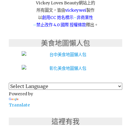
Vickey Loves Beauty網站上的
煎
所有圖文，皆由
vickeywei
製作
包
大
以
創用CC 姓名標示
–
非商業性
餅)"
–
禁止改作
4.0 國際 授權條款
釋出。
美食地圖懶人包
Powered by
Translate
這裡有我