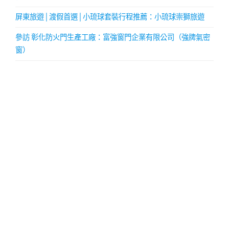
屏東旅遊│渡假首選│小琉球套裝行程推薦：小琉球崇獅旅遊
參訪 彰化防火門生產工廠：富強窗門企業有限公司（強牌氣密
窗）